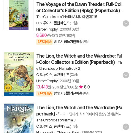
The Voyage of the Dawn Treader: Full-Col
or Collector's Edition (Rpkg) (Paperback)
-
The Chronicles of NARNIA 나니아 연대기 5
C. S. 루이스
,
폴린 베인즈
(그림)
HarperTrophy
|
2000년 08월
8,680
원 (48% 할인 / 90원)
밤 11시
잠들기전 배송
양탄자배송
변경
The Lion, the Witch and the Wardrobe: Ful
l-Color Collector's Edition (Paperback)
-
Th
e Chronicles of Narnia Book 2
C. S. 루이스
,
폴린 베인즈
(그림)
HarperTrophy
|
2000년 08월
13,440
8.0
원 (20% 할인 / 680원)
밤 11시
잠들기전 배송
양탄자배송
변경
The Lion, the Witch and the Wardrobe (Pa
perback)
- 『나니아 연대기 : 사자와 마녀와 옷장』 영어원서
-
The Chronicles of Narnia 3
C. S. 루이스
,
폴린 베인즈
(그림)
Harpercollins Childrens Books
|
1994년 07월