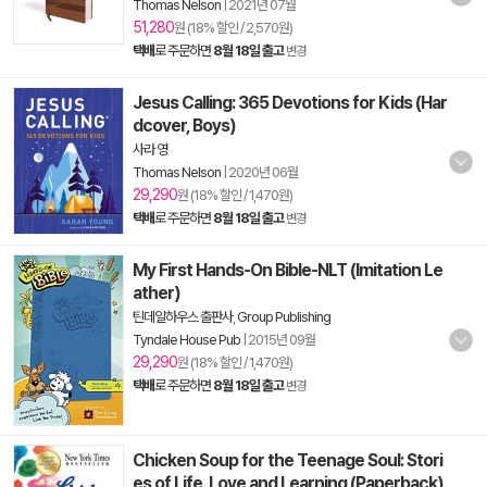
Thomas Nelson
|
2021년 07월
51,280
원 (18% 할인 / 2,570원)
택배
로 주문하면
8월 18일 출고
변경
Jesus Calling: 365 Devotions for Kids (Har
dcover, Boys)
사라 영
Thomas Nelson
|
2020년 06월
29,290
원 (18% 할인 / 1,470원)
택배
로 주문하면
8월 18일 출고
변경
My First Hands-On Bible-NLT (Imitation Le
ather)
틴데일하우스 출판사
,
Group Publishing
Tyndale House Pub
|
2015년 09월
29,290
원 (18% 할인 / 1,470원)
택배
로 주문하면
8월 18일 출고
변경
Chicken Soup for the Teenage Soul: Stori
es of Life, Love and Learning (Paperback)