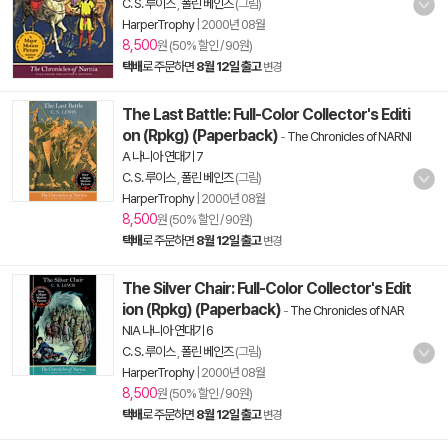
C. S. 루이스
,
폴린 베인즈
(그림)
HarperTrophy
|
2000년 08월
8,500
원 (50% 할인 / 90원)
택배
로 주문하면
8월 12일 출고
변경
The Last Battle: Full-Color Collector's Editi
on (Rpkg) (Paperback)
-
The Chronicles of NARNI
A 나니아 연대기 7
C. S. 루이스
,
폴린 베인즈
(그림)
HarperTrophy
|
2000년 08월
8,500
원 (50% 할인 / 90원)
택배
로 주문하면
8월 12일 출고
변경
The Silver Chair: Full-Color Collector's Edit
ion (Rpkg) (Paperback)
-
The Chronicles of NAR
NIA 나니아 연대기 6
C. S. 루이스
,
폴린 베인즈
(그림)
HarperTrophy
|
2000년 08월
8,500
원 (50% 할인 / 90원)
택배
로 주문하면
8월 12일 출고
변경