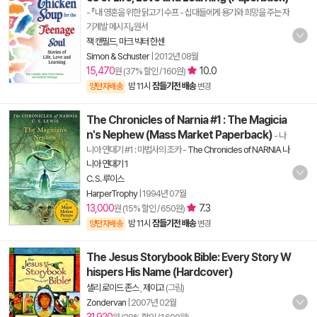
- 『내 영혼을 위한 닭고기 수프 - 십대들에게 용기와 희망을 주는 자
기계발 메시지』원서
잭 캔필드
,
마크 빅터 한센
Simon & Schuster
|
2012년 08월
15,470
10.0
원 (37% 할인 / 160원)
밤 11시
잠들기전 배송
양탄자배송
변경
The Chronicles of Narnia #1 : The Magicia
n's Nephew (Mass Market Paperback)
- 나
니아 연대기 #1 : 마법사의 조카
-
The Chronicles of NARNIA 나
니아 연대기 1
C. S. 루이스
HarperTrophy
|
1994년 07월
13,000
7.3
원 (15% 할인 / 650원)
밤 11시
잠들기전 배송
양탄자배송
변경
The Jesus Storybook Bible: Every Story W
hispers His Name (Hardcover)
샐리 로이드 존스
,
제이고
(그림)
Zondervan
|
2007년 02월