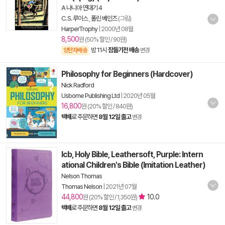
A 나니아 연대기 4
C. S. 루이스
,
폴린 베인즈
(그림)
HarperTrophy
|
2000년 08월
8,500
원 (50% 할인 / 90원)
밤 11시
잠들기전 배송
양탄자배송
변경
Philosophy for Beginners (Hardcover)
Nick Radford
Usborne Publishing Ltd
|
2020년 05월
16,800
원 (20% 할인 / 840원)
택배
로 주문하면
8월 12일 출고
변경
Icb, Holy Bible, Leathersoft, Purple: Intern
ational Children's Bible (Imitation Leather)
Nelson Thomas
Thomas Nelson
|
2021년 07월
44,800
10.0
원 (20% 할인 / 1,350원)
택배
로 주문하면
8월 12일 출고
변경