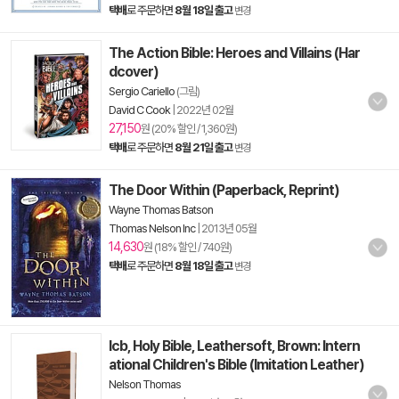
택배
로 주문하면
8월 18일 출고
변경
The Action Bible: Heroes and Villains (Har
dcover)
Sergio Cariello
(그림)
David C Cook
|
2022년 02월
27,150
원 (20% 할인 / 1,360원)
택배
로 주문하면
8월 21일 출고
변경
The Door Within (Paperback, Reprint)
Wayne Thomas Batson
Thomas Nelson Inc
|
2013년 05월
14,630
원 (18% 할인 / 740원)
택배
로 주문하면
8월 18일 출고
변경
Icb, Holy Bible, Leathersoft, Brown: Intern
ational Children's Bible (Imitation Leather)
Nelson Thomas