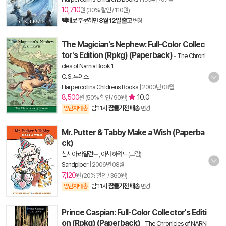
10,710
원 (30% 할인 / 110원)
택배
로 주문하면
8월 12일 출고
변경
The Magician's Nephew: Full-Color Collec
tor's Edition (Rpkg) (Paperback)
-
The Chroni
cles of Narnia Book 1
C. S. 루이스
Harpercollins Childrens Books
|
2000년 08월
8,500
10.0
원 (50% 할인 / 90원)
밤 11시
잠들기전 배송
양탄자배송
변경
Mr. Putter & Tabby Make a Wish (Paperba
ck)
신시아 라일런트
,
아서 하워드
(그림)
Sandpiper
|
2006년 08월
7,120
원 (20% 할인 / 360원)
밤 11시
잠들기전 배송
양탄자배송
변경
Prince Caspian: Full-Color Collector's Editi
on (Rpkg) (Paperback)
-
The Chronicles of NARNI