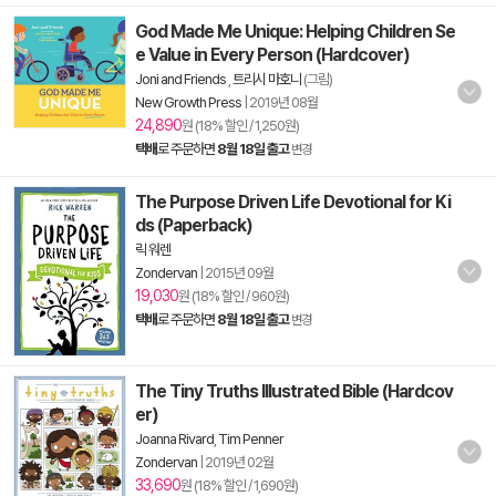
God Made Me Unique: Helping Children Se
e Value in Every Person (Hardcover)
Joni and Friends
,
트리시 마호니
(그림)
New Growth Press
|
2019년 08월
24,890
원 (18% 할인 / 1,250원)
택배
로 주문하면
8월 18일 출고
변경
The Purpose Driven Life Devotional for Ki
ds (Paperback)
릭 워렌
Zondervan
|
2015년 09월
19,030
원 (18% 할인 / 960원)
택배
로 주문하면
8월 18일 출고
변경
The Tiny Truths Illustrated Bible (Hardcov
er)
Joanna Rivard
,
Tim Penner
Zondervan
|
2019년 02월
33,690
원 (18% 할인 / 1,690원)