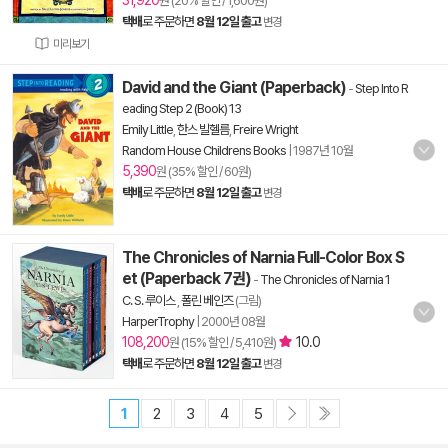
31,920
원 (20% 할인 / 1,600원)
택배
로 주문하면
8월 12일 출고
변경
미리보기
David and the Giant (Paperback)
-
Step Into R
eading Step 2 (Book) 13
Emily Little
,
한스 빌헬름
,
Freire Wright
Random House Childrens Books
|
1987년 10월
5,390
원 (35% 할인 / 60원)
택배
로 주문하면
8월 12일 출고
변경
The Chronicles of Narnia Full-Color Box S
et (Paperback 7권)
-
The Chronicles of Narnia 1
C. S. 루이스
,
폴린 베인즈
(그림)
HarperTrophy
|
2000년 08월
108,200
10.0
원 (15% 할인 / 5,410원)
택배
로 주문하면
8월 12일 출고
변경
1
2
3
4
5