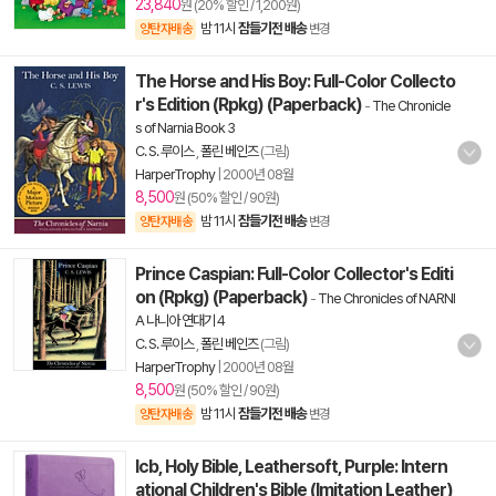
23,840
원 (20% 할인 / 1,200원)
밤 11시
잠들기전 배송
양탄자배송
변경
The Horse and His Boy: Full-Color Collecto
r's Edition (Rpkg) (Paperback)
-
The Chronicle
s of Narnia Book 3
C. S. 루이스
,
폴린 베인즈
(그림)
HarperTrophy
|
2000년 08월
8,500
원 (50% 할인 / 90원)
밤 11시
잠들기전 배송
양탄자배송
변경
Prince Caspian: Full-Color Collector's Editi
on (Rpkg) (Paperback)
-
The Chronicles of NARNI
A 나니아 연대기 4
C. S. 루이스
,
폴린 베인즈
(그림)
HarperTrophy
|
2000년 08월
8,500
원 (50% 할인 / 90원)
밤 11시
잠들기전 배송
양탄자배송
변경
Icb, Holy Bible, Leathersoft, Purple: Intern
ational Children's Bible (Imitation Leather)