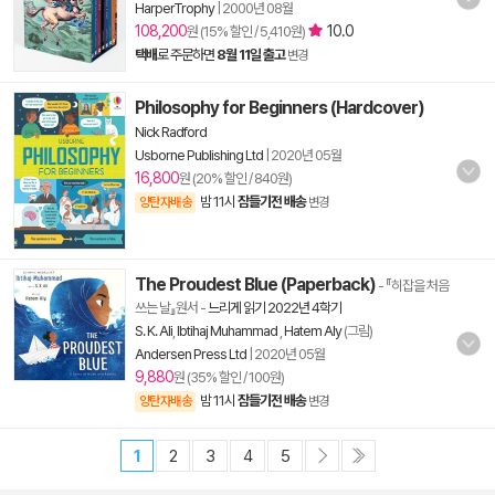
HarperTrophy
|
2000년 08월
108,200
10.0
원 (15% 할인 / 5,410원)
택배
로 주문하면
8월 11일 출고
변경
Philosophy for Beginners (Hardcover)
Nick Radford
Usborne Publishing Ltd
|
2020년 05월
16,800
원 (20% 할인 / 840원)
밤 11시
잠들기전 배송
양탄자배송
변경
The Proudest Blue (Paperback)
- 『히잡을 처음
쓰는 날』원서
-
느리게 읽기 2022년 4학기
S. K. Ali
,
Ibtihaj Muhammad
,
Hatem Aly
(그림)
Andersen Press Ltd
|
2020년 05월
9,880
원 (35% 할인 / 100원)
밤 11시
잠들기전 배송
양탄자배송
변경
1
2
3
4
5