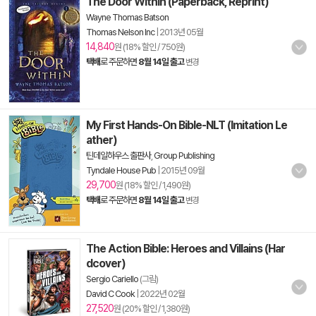
The Door Within (Paperback, Reprint)
Wayne Thomas Batson
Thomas Nelson Inc
|
2013년 05월
14,840
원 (18% 할인 / 750원)
택배
로 주문하면
8월 14일 출고
변경
My First Hands-On Bible-NLT (Imitation Le
ather)
틴데일하우스 출판사
,
Group Publishing
Tyndale House Pub
|
2015년 09월
29,700
원 (18% 할인 / 1,490원)
택배
로 주문하면
8월 14일 출고
변경
The Action Bible: Heroes and Villains (Har
dcover)
Sergio Cariello
(그림)
David C Cook
|
2022년 02월
27,520
원 (20% 할인 / 1,380원)