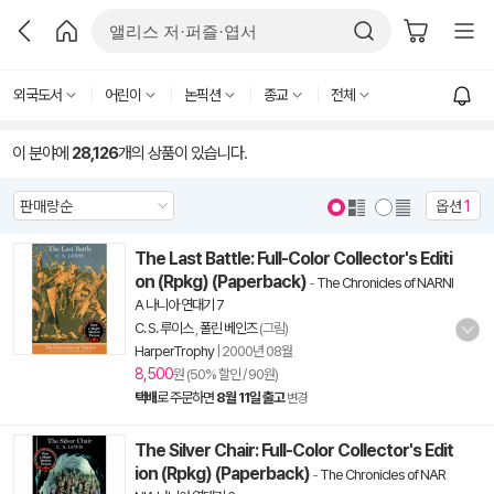
외국도서
어린이
논픽션
종교
전체
이 분야에
28,126
개의 상품이 있습니다.
옵션
1
The Last Battle: Full-Color Collector's Editi
on (Rpkg) (Paperback)
-
The Chronicles of NARNI
A 나니아 연대기 7
C. S. 루이스
,
폴린 베인즈
(그림)
HarperTrophy
|
2000년 08월
8,500
원 (50% 할인 / 90원)
택배
로 주문하면
8월 11일 출고
변경
The Silver Chair: Full-Color Collector's Edit
ion (Rpkg) (Paperback)
-
The Chronicles of NAR