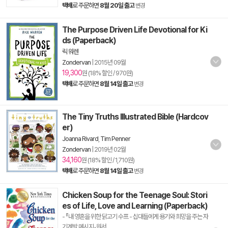
택배
로 주문하면
8월 20일 출고
변경
The Purpose Driven Life Devotional for Ki
ds (Paperback)
릭 워렌
Zondervan
|
2015년 09월
19,300
원 (18% 할인 / 970원)
택배
로 주문하면
8월 14일 출고
변경
The Tiny Truths Illustrated Bible (Hardcov
er)
Joanna Rivard
,
Tim Penner
Zondervan
|
2019년 02월
34,160
원 (18% 할인 / 1,710원)
택배
로 주문하면
8월 14일 출고
변경
Chicken Soup for the Teenage Soul: Stori
es of Life, Love and Learning (Paperback)
- 『내 영혼을 위한 닭고기 수프 - 십대들에게 용기와 희망을 주는 자
기계발 메시지』원서