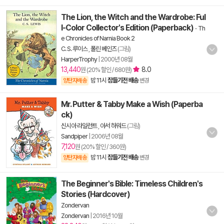
The Lion, the Witch and the Wardrobe: Ful
l-Color Collector's Edition (Paperback)
-
Th
e Chronicles of Narnia Book 2
C. S. 루이스
,
폴린 베인즈
(그림)
HarperTrophy
|
2000년 08월
13,440
8.0
원 (20% 할인 / 680원)
밤 11시
잠들기전 배송
양탄자배송
변경
Mr. Putter & Tabby Make a Wish (Paperba
ck)
신시아 라일런트
,
아서 하워드
(그림)
Sandpiper
|
2006년 08월
7,120
원 (20% 할인 / 360원)
밤 11시
잠들기전 배송
양탄자배송
변경
The Beginner's Bible: Timeless Children's
Stories (Hardcover)
Zondervan
Zondervan
|
2016년 10월