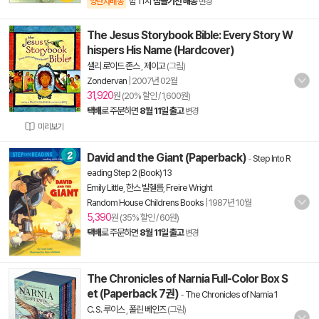
밤 11시
잠들기전 배송
양탄자배송
변경
The Jesus Storybook Bible: Every Story W
hispers His Name (Hardcover)
샐리 로이드 존스
,
제이고
(그림)
Zondervan
|
2007년 02월
31,920
원 (20% 할인 / 1,600원)
택배
로 주문하면
8월 11일 출고
변경
미리보기
David and the Giant (Paperback)
-
Step Into R
eading Step 2 (Book) 13
Emily Little
,
한스 빌헬름
,
Freire Wright
Random House Childrens Books
|
1987년 10월
5,390
원 (35% 할인 / 60원)
택배
로 주문하면
8월 11일 출고
변경
The Chronicles of Narnia Full-Color Box S
et (Paperback 7권)
-
The Chronicles of Narnia 1
C. S. 루이스
,
폴린 베인즈
(그림)