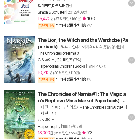
잭 캔필드
,
마크 빅터 한센
Simon & Schuster
|
2012년 08월
15,470
10.0
원 (37% 할인 / 160원)
밤 11시
잠들기전 배송
양탄자배송
변경
The Lion, the Witch and the Wardrobe (Pa
perback)
- 『나니아 연대기 : 사자와 마녀와 옷장』 영어원서
-
The Chronicles of Narnia 3
C. S. 루이스
,
폴린 베인즈
(그림)
Harpercollins Childrens Books
|
1994년 07월
10,710
원 (30% 할인 / 110원)
밤 11시
잠들기전 배송
양탄자배송
변경
The Chronicles of Narnia #1 : The Magicia
n's Nephew (Mass Market Paperback)
- 나
니아 연대기 #1 : 마법사의 조카
-
The Chronicles of NARNIA 나
니아 연대기 1
C. S. 루이스
HarperTrophy
|
1994년 07월
13,000
7.3
원 (15% 할인 / 650원)