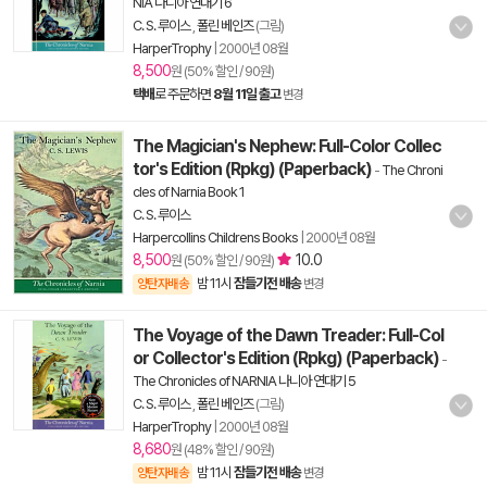
NIA 나니아 연대기 6
C. S. 루이스
,
폴린 베인즈
(그림)
HarperTrophy
|
2000년 08월
8,500
원 (50% 할인 / 90원)
택배
로 주문하면
8월 11일 출고
변경
The Magician's Nephew: Full-Color Collec
tor's Edition (Rpkg) (Paperback)
-
The Chroni
cles of Narnia Book 1
C. S. 루이스
Harpercollins Childrens Books
|
2000년 08월
8,500
10.0
원 (50% 할인 / 90원)
밤 11시
잠들기전 배송
양탄자배송
변경
The Voyage of the Dawn Treader: Full-Col
or Collector's Edition (Rpkg) (Paperback)
-
The Chronicles of NARNIA 나니아 연대기 5
C. S. 루이스
,
폴린 베인즈
(그림)
HarperTrophy
|
2000년 08월
8,680
원 (48% 할인 / 90원)
밤 11시
잠들기전 배송
양탄자배송
변경