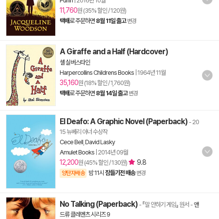
Puffin
|
2016년 10월
11,760
원 (35% 할인 / 120원)
택배
로 주문하면
8월 11일 출고
변경
A Giraffe and a Half (Hardcover)
셸 실버스타인
Harpercollins Childrens Books
|
1964년 11월
35,160
원 (18% 할인 / 1,760원)
택배
로 주문하면
8월 14일 출고
변경
El Deafo: A Graphic Novel (Paperback)
- 20
15 뉴베리 아너 수상작
Cece Bell
,
David Lasky
Amulet Books
|
2014년 09월
12,200
9.8
원 (45% 할인 / 130원)
밤 11시
잠들기전 배송
양탄자배송
변경
No Talking (Paperback)
- 『말 안하기 게임』 원서
-
앤
드류 클레멘츠 시리즈 9