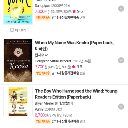
Sandpiper
|
2009년 05월
7,600
9.5
원 (45% 할인 / 80원)
밤 11시
잠들기전 배송
양탄자배송
변경
미리보기
When My Name Was Keoko (Paperback,
미국판)
린다 수 박
Houghton Mifflin Harcourt
|
2012년 04월
7,700
9.6
원 (41% 할인 / 80원)
밤 11시
잠들기전 배송
양탄자배송
변경
The Boy Who Harnessed the Wind: Young
Readers Edition (Paperback)
Bryan Mealer
,
윌리엄 캄쾀바
Puffin
|
2016년 01월
8,700
원 (37% 할인 / 90원)
밤 11시
잠들기전 배송
양탄자배송
변경