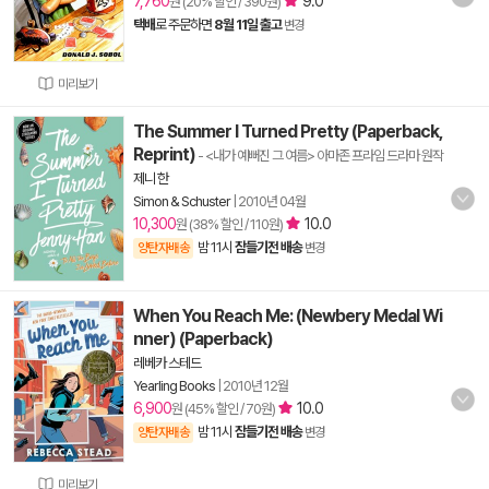
7,760
9.0
원 (20% 할인 / 390원)
택배
로 주문하면
8월 11일 출고
변경
미리보기
The Summer I Turned Pretty (Paperback,
Reprint)
- <내가 예뻐진 그 여름> 아마존 프라임 드라마 원작
제니 한
Simon & Schuster
|
2010년 04월
10,300
10.0
원 (38% 할인 / 110원)
밤 11시
잠들기전 배송
양탄자배송
변경
When You Reach Me: (Newbery Medal Wi
nner) (Paperback)
레베카 스테드
Yearling Books
|
2010년 12월
6,900
10.0
원 (45% 할인 / 70원)
밤 11시
잠들기전 배송
양탄자배송
변경
미리보기