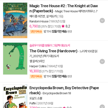
Magic Tree House #2 : The Knight at Daw
n (Paperback)
-
Magic Tree House 매직트리하우스 7
메리 폽 어즈번
,
살 머도카
(그림)
Random House
|
1993년 02월
6,790
8.2
원 (35% 할인 / 70원)
밤 11시
잠들기전 배송
양탄자배송
변경
슬로우 미러클 쌍둥이 그림책 대상도서
The Giving Tree (Hardcover)
-
느리게 100권 읽
기_2021년 2학기 대상도서
셸 실버스타인
Harper Collins
|
1964년 10월
16,300
원 (37% 할인 / 170원)
밤 11시
잠들기전 배송
양탄자배송
변경
Encyclopedia Brown, Boy Detective (Pape
rback)
-
Encyclopedia Brown 18
도날드 소볼
Puffin
|
2007년 09월