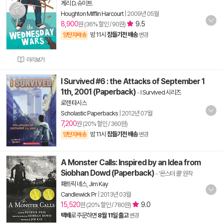
게리 D. 슈미트
Houghton Mifflin Harcourt
|
2009년 05월
8,900
9.5
원 (36% 할인 / 90원)
밤 11시
잠들기전 배송
양탄자배송
변경
미리보기
I Survived #6 : the Attacks of September 1
1th, 2001 (Paperback)
-
I Survived 시리즈
로렌 타시스
Scholastic Paperbacks
|
2012년 07월
7,200
원 (20% 할인 / 360원)
밤 11시
잠들기전 배송
양탄자배송
변경
A Monster Calls: Inspired by an Idea from
Siobhan Dowd (Paperback)
- '몬스터 콜' 원작
패트릭 네스
,
Jim Kay
Candlewick Pr
|
2013년 03월
15,520
9.0
원 (20% 할인 / 780원)
택배
로 주문하면
8월 11일 출고
변경