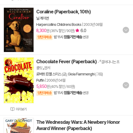
Coraline (Paperback, 10th)
닐 게이먼
Harpercollins Childrens Books
|
2003년 08월
8,300
6.0
원 (36% 할인 / 90원)
밤 11시
잠들기전 배송
양탄자배송
변경
Chocolate Fever (Paperback)
- 『걸어다니는 초
콜릿 』원서
로버트 킴멜 스미스
(글),
Gioia Fiammenghi
(그림)
Puffin
|
2006년 04월
5,850
원 (40% 할인 / 60원)
밤 11시
잠들기전 배송
양탄자배송
변경
미리보기
The Wednesday Wars: A Newbery Honor
Award Winner (Paperback)