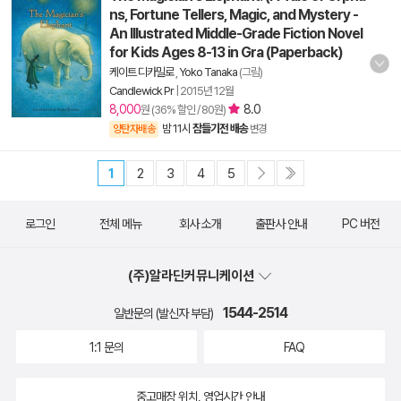
ns, Fortune Tellers, Magic, and Mystery -
An Illustrated Middle-Grade Fiction Novel
for Kids Ages 8-13 in Gra (Paperback)
케이트 디카밀로
,
Yoko Tanaka
(그림)
Candlewick Pr
|
2015년 12월
8,000
8.0
원 (36% 할인 / 80원)
밤 11시
잠들기전 배송
양탄자배송
변경
1
2
3
4
5
로그인
전체 메뉴
회사 소개
출판사 안내
PC 버전
(주)알라딘커뮤니케이션
1544-2514
일반문의 (발신자 부담)
1:1 문의
FAQ
중고매장 위치, 영업시간 안내