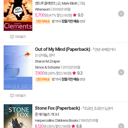
앤드루 클레먼츠
(글),
Mark Elliott
(그림)
Atheneum
|
2009년 06월
5,700
9.0
원 (47% 할인 / 60원)
밤 11시
잠들기전 배송
양탄자배송
변경
미리보기
Out of My Mind (Paperback)
- 『안녕 내 뻐끔거리
는 단어들』 원서
Sharon M. Draper
Simon & Schuster
|
2012년 05월
7,900
9.3
원 (39% 할인 / 80원)
밤 11시
잠들기전 배송
양탄자배송
변경
미리보기
Stone Fox (Paperback)
- 『조금만, 조금만 더』원서
존 레이놀즈 가디너
Harpercollins Childrens Books
|
1992년 05월
8,120
8.8
원 (35% 할인 / 90원)