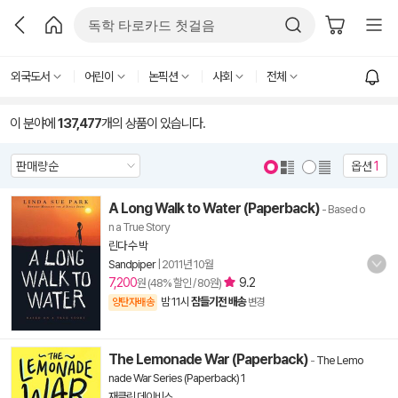
외국도서
어린이
논픽션
사회
전체
이 분야에
137,477
개의 상품이 있습니다.
옵션
1
A Long Walk to Water (Paperback)
- Based o
n a True Story
린다 수 박
Sandpiper
|
2011년 10월
7,200
9.2
원 (48% 할인 / 80원)
밤 11시
잠들기전 배송
양탄자배송
변경
The Lemonade War (Paperback)
-
The Lemo
nade War Series (Paperback) 1
재클린 데이비스