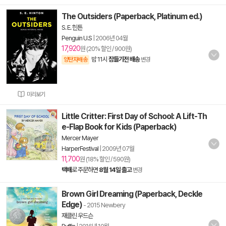
The Outsiders (Paperback, Platinum ed.)
S. E. 힌튼
Penguin U.S
|
2006년 04월
17,920
원 (20% 할인 / 900원)
밤 11시
잠들기전 배송
양탄자배송
변경
미리보기
Little Critter: First Day of School: A Lift-Th
e-Flap Book for Kids (Paperback)
Mercer Mayer
HarperFestival
|
2009년 07월
11,700
원 (18% 할인 / 590원)
택배
로 주문하면
8월 14일 출고
변경
Brown Girl Dreaming (Paperback, Deckle
Edge)
- 2015 Newbery
재클린 우드슨