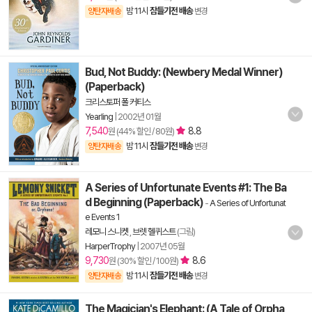
밤 11시
잠들기전 배송
양탄자배송
변경
Bud, Not Buddy: (Newbery Medal Winner)
(Paperback)
크리스토퍼 폴 커티스
Yearling
|
2002년 01월
7,540
8.8
원 (44% 할인 / 80원)
밤 11시
잠들기전 배송
양탄자배송
변경
A Series of Unfortunate Events #1: The Ba
d Beginning (Paperback)
-
A Series of Unfortunat
e Events 1
레모니 스니켓
,
브렛 헬퀴스트
(그림)
HarperTrophy
|
2007년 05월
9,730
8.6
원 (30% 할인 / 100원)
밤 11시
잠들기전 배송
양탄자배송
변경
The Magician's Elephant: (A Tale of Orpha