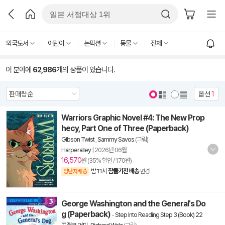
외국도서
어린이
논픽션
동물
전체
이 분야에
62,986
개의 상품이 있습니다.
옵션
1
Warriors Graphic Novel #4: The New Prop
hecy, Part One of Three (Paperback)
Gibson Twist
,
Sammy Savos
(그림)
Harperalley
|
2026년 06월
16,570
원 (35% 할인 / 170원)
밤 11시
잠들기전 배송
양탄자배송
변경
George Washington and the General's Do
g (Paperback)
-
Step Into Reading Step 3 (Book) 22