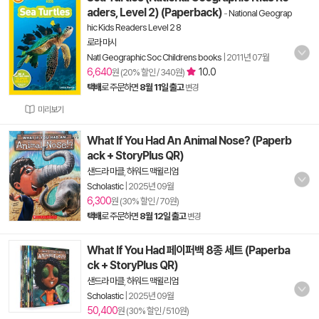
aders, Level 2) (Paperback)
-
National Geograp
hic Kids Readers Level 2 8
로라 마시
Natl Geographic Soc Childrens books
|
2011년 07월
6,640
10.0
원 (20% 할인 / 340원)
택배
로 주문하면
8월 11일 출고
변경
미리보기
What If You Had An Animal Nose? (Paperb
ack + StoryPlus QR)
샌드라 마클
,
하워드 맥윌리엄
Scholastic
|
2025년 09월
6,300
원 (30% 할인 / 70원)
택배
로 주문하면
8월 12일 출고
변경
What If You Had 페이퍼백 8종 세트 (Paperba
ck + StoryPlus QR)
샌드라 마클
,
하워드 맥윌리엄
Scholastic
|
2025년 09월
50,400
원 (30% 할인 / 510원)