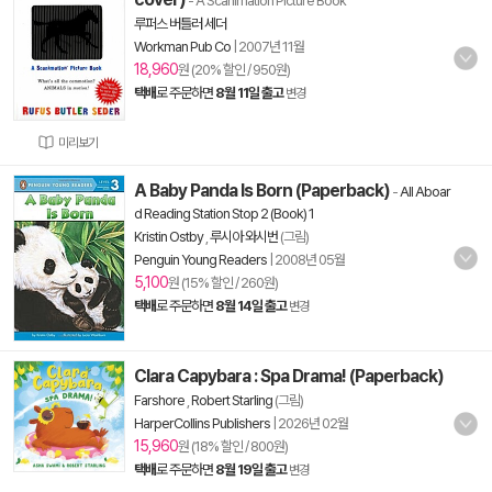
- A Scanimation Picture Book
루퍼스 버틀러 세더
Workman Pub Co
|
2007년 11월
18,960
원 (20% 할인 / 950원)
택배
로 주문하면
8월 11일 출고
변경
미리보기
A Baby Panda Is Born (Paperback)
-
All Aboar
d Reading Station Stop 2 (Book) 1
Kristin Ostby
,
루시아 와시번
(그림)
Penguin Young Readers
|
2008년 05월
5,100
원 (15% 할인 / 260원)
택배
로 주문하면
8월 14일 출고
변경
Clara Capybara : Spa Drama! (Paperback)
Farshore
,
Robert Starling
(그림)
HarperCollins Publishers
|
2026년 02월
15,960
원 (18% 할인 / 800원)
택배
로 주문하면
8월 19일 출고
변경