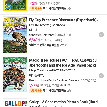
7,120
원 (20% 할인 / 360원)
밤 11시
잠들기전 배송
양탄자배송
변경
Fly Guy Presents: Dinosaurs (Paperback)
-
Fly Guy Presents (Paperback) 13
테드 아널드
Scholastic Reference
|
2014년 01월
6,640
원 (20% 할인 / 340원)
택배
로 주문하면
8월 11일 출고
변경
Magic Tree House FACT TRACKER #12 : S
abertooths and the Ice Age (Paperback)
-
Magic Tree House FACT TRACKER 13
메리 폽 어즈번
Random House Books for Young Readers
|
2005년 02월
1,500
10.0
원 (85% 할인 / 20원)
밤 11시
잠들기전 배송
양탄자배송
변경
Gallop!: A Scanimation Picture Book (Hard
cover)