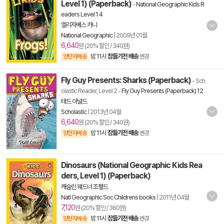
Level 1) (Paperback)
-
National Geographic Kids R
eaders Level 1 4
엘리자베스 카니
National Geographic
|
2009년 01월
6,640
원 (20% 할인 / 340원)
밤 11시
잠들기전 배송
양탄자배송
변경
Fly Guy Presents: Sharks (Paperback)
- Sch
olastic Reader, Level 2
-
Fly Guy Presents (Paperback) 12
테드 아널드
Scholastic
|
2013년 04월
6,640
원 (20% 할인 / 340원)
밤 11시
잠들기전 배송
양탄자배송
변경
Dinosaurs (National Geographic Kids Rea
ders, Level 1) (Paperback)
캐슬린 웨드너 조펠드
Natl Geographic Soc Childrens books
|
2011년 04월
7,120
원 (20% 할인 / 360원)
밤 11시
잠들기전 배송
양탄자배송
변경