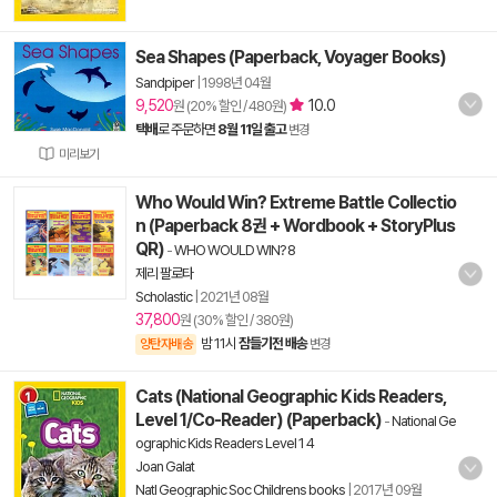
Sea Shapes (Paperback, Voyager Books)
Sandpiper
|
1998년 04월
9,520
10.0
원 (20% 할인 / 480원)
택배
로 주문하면
8월 11일 출고
변경
미리보기
Who Would Win? Extreme Battle Collectio
n (Paperback 8권 + Wordbook + StoryPlus
QR)
-
WHO WOULD WIN? 8
제리 팔로타
Scholastic
|
2021년 08월
37,800
원 (30% 할인 / 380원)
밤 11시
잠들기전 배송
양탄자배송
변경
Cats (National Geographic Kids Readers,
Level 1/Co-Reader) (Paperback)
-
National Ge
ographic Kids Readers Level 1 4
Joan Galat
Natl Geographic Soc Childrens books
|
2017년 09월