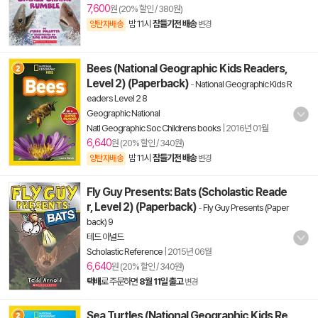
7,600
원 (20% 할인 / 380원)
밤 11시
잠들기전 배송
양탄자배송
변경
Bees (National Geographic Kids Readers,
Level 2) (Paperback)
-
National Geographic Kids R
eaders Level 2 8
Geographic National
Natl Geographic Soc Childrens books
|
2016년 01월
6,640
원 (20% 할인 / 340원)
밤 11시
잠들기전 배송
양탄자배송
변경
Fly Guy Presents: Bats (Scholastic Reade
r, Level 2) (Paperback)
-
Fly Guy Presents (Paper
back) 9
테드 아널드
Scholastic Reference
|
2015년 06월
6,640
원 (20% 할인 / 340원)
택배
로 주문하면
8월 11일 출고
변경
Sea Turtles (National Geographic Kids Re