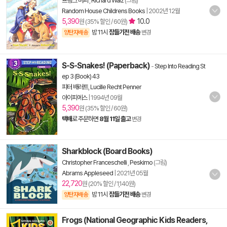
프랭크 머피
,
Richard Walz
(그림)
Random House Childrens Books
|
2002년 12월
5,390
10.0
원 (35% 할인 / 60원)
밤 11시
잠들기전 배송
양탄자배송
변경
S-S-Snakes! (Paperback)
-
Step Into Reading St
ep 3 (Book) 43
피터 배러트
,
Lucille Recht Penner
아이피에스
|
1994년 09월
5,390
원 (35% 할인 / 60원)
택배
로 주문하면
8월 11일 출고
변경
Sharkblock (Board Books)
Christopher Franceschelli
,
Peskimo
(그림)
Abrams Appleseed
|
2021년 05월
22,720
원 (20% 할인 / 1,140원)
밤 11시
잠들기전 배송
양탄자배송
변경
Frogs (National Geographic Kids Readers,