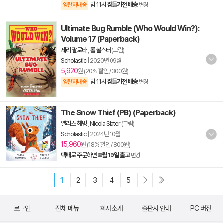
밤 11시
잠들기전 배송
양탄자배송
변경
Ultimate Bug Rumble (Who Would Win?):
Volume 17 (Paperback)
제리 팔로타
,
롭 볼스터
(그림)
Scholastic
|
2020년 09월
5,920
원 (20% 할인 / 300원)
밤 11시
잠들기전 배송
양탄자배송
변경
The Snow Thief (PB) (Paperback)
앨리스 해밍
,
Nicola Slater
(그림)
Scholastic
|
2024년 10월
15,960
원 (18% 할인 / 800원)
택배
로 주문하면
8월 19일 출고
변경
1
2
3
4
5
로그인
전체 메뉴
회사 소개
출판사 안내
PC 버전