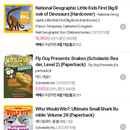
National Geographic Little Kids First Big B
ook of Dinosaurs (Hardcover)
-
National Geog
raphic Little Kids First Big Book (Hardcover) 2
Franco Tempesta
,
Catherine D. Hughes
Natl Geographic Soc Childrens books
|
2011년 10월
18,960
원 (20% 할인 / 950원)
택배
로 주문하면
8월 11일 출고
변경
Fly Guy Presents: Snakes (Scholastic Rea
der, Level 2) (Paperback)
-
Fly Guy Presents (Pa
perback) 8
테드 아널드
Scholastic Inc.
|
2016년 01월
6,640
원 (20% 할인 / 340원)
택배
로 주문하면
8월 11일 출고
변경
Who Would Win?: Ultimate Small Shark Ru
mble: Volume 28 (Paperback)
제리 팔로타
,
롭 볼스터
(그림)
Scholastic Inc.
|
2023년 10월