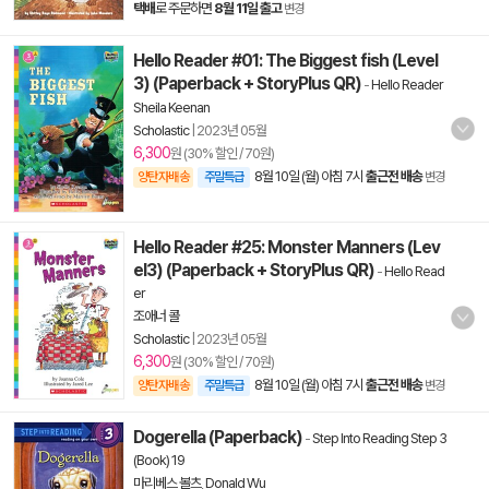
택배
로 주문하면
8월 11일 출고
변경
Hello Reader #01: The Biggest fish (Level
3) (Paperback + StoryPlus QR)
-
Hello Reader
Sheila Keenan
Scholastic
|
2023년 05월
6,300
원 (30% 할인 / 70원)
8월 10일 (월) 아침 7시
출근전 배송
양탄자배송
주말특급
변경
Hello Reader #25: Monster Manners (Lev
el3) (Paperback + StoryPlus QR)
-
Hello Read
er
조애너 콜
Scholastic
|
2023년 05월
6,300
원 (30% 할인 / 70원)
8월 10일 (월) 아침 7시
출근전 배송
양탄자배송
주말특급
변경
Dogerella (Paperback)
-
Step Into Reading Step 3
(Book) 19
마리베스 볼츠
,
Donald Wu