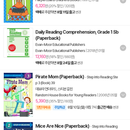
6,320
원 (20% 할인 / 320원)
택배
로 주문하면
8월 11일 출고
변경
Daily Reading Comprehension, Grade 1 Sb
(Paperback)
Evan-Moor Educational Publishers
Evan-Moor Educational Publishers
|
2018년 01월
13,160
원 (18% 할인 / 660원)
택배
로 주문하면
8월 24일 출고
변경
Pirate Mom (Paperback)
-
Step Into Reading Ste
p 3 (Book) 39
데보라 언더우드
,
스티븐 길핀
Random House Books for Young Readers
|
2006년 05월
5,390
원 (35% 할인 / 60원)
8월 10일 (월) 아침 7시
출근전 배송
양탄자배송
주말특급
변경
Mice Are Nice (Paperback)
-
Step Into Reading