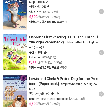
Step 2 (Book) 21
해성이앤피 편집부
아이피에스
|
1999년 06월
5,390
원 (35% 할인 / 60원)
택배
로 주문하면
8월 11일 출고
변경
Usborne First Reading 3-08 : The Three Li
ttle Pigs (Paperback)
-
Usborne First Reading Lev
el 3 (Book) 8
수잔나 데이비슨
Usborne
|
2007년 12월
8,000
원 (20% 할인 / 400원)
택배
로 주문하면
8월 11일 출고
변경
Lewis and Clark: A Prairie Dog for the Pres
ident (Paperback)
-
Step Into Reading Step 3 (Boo
k) 25
존 멘더슨
,
셜리 래이 레드먼드
Random House Childrens Books
|
2003년 05월
5,390
원 (35% 할인 / 60원)