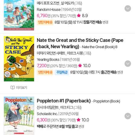
메리 포프 오즈번
,
살 머도카
(그림)
Random House
|
1994년 03월
6,790
8.9
원 (35% 할인 / 70원)
8월 10일 (월) 밤 11시
잠들기전 배송
양탄자배송
변경
Nate the Great and the Sticky Case (Pape
rback, New Yearling)
-
Nate the Great (Book) 8
마저리 와인먼 샤매트
,
마르크 시몽
(그림)
Yearling Books
|
1981년 05월
7,200
10.0
원 (20% 할인 / 360원)
8월 10일 (월) 아침 7시
출근전 배송
양탄자배송
주말특급
변경
미리보기
Poppleton #1 (Paperback)
-
Poppleton (Book)
신시아 라일런트
,
마크 티그
(그림)
Scholastic Inc.
|
2019년 09월
6,300
10.0
원 (30% 할인 / 70원)
택배
로 주문하면
8월 11일 출고
변경