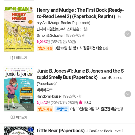
Henry and Mudge : The First Book (Ready-
to-Read Level 2) (Paperback, Reprint)
-
He
nry And Mudge Books (Paperback)
신시아 라일런트
,
수시 스티븐슨
(그림)
Simon & Schuster
|
1998년 09월
5,390
원 (35% 할인 / 60원)
8월 10일 (월) 밤 11시
잠들기전 배송
양탄자배송
변경
미리보기
Junie B. Jones #1: Junie B. Jones and the S
tupid Smelly Bus (Paperback)
-
Junie B. Jones
(Paperback) 1
바바라 파크
Random House
|
1992년 07월
5,520
10.0
원 (20% 할인 / 280원)
8월 10일 (월) 아침 7시
출근전 배송
양탄자배송
주말특급
변경
미리보기
Little Bear (Paperback)
-
I Can Read Book Level 1