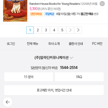
Random House Books for Young Readers
|
2008년 06월
5,390
원 (35% 할인 / 60원)
8월 10일 (월) 아침 7시
출근전 배송
양탄자배송
주말특급
변경
1
2
3
4
5
로그인
전체 메뉴
회사 소개
출판사 안내
PC 버전
(주)알라딘커뮤니케이션
1544-2514
일반문의 (발신자 부담)
1:1 문의
FAQ
중고매장 위치, 영업시간 안내
뒤로가
기