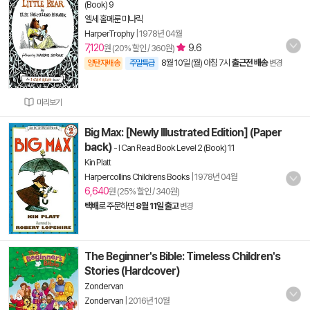
(Book) 9
엘세 홀메룬 미나릭
HarperTrophy
|
1978년 04월
7,120
9.6
원 (20% 할인 / 360원)
8월 10일 (월) 아침 7시
출근전 배송
양탄자배송
주말특급
변경
미리보기
Big Max: [Newly Illustrated Edition] (Paper
back)
-
I Can Read Book Level 2 (Book) 11
Kin Platt
Harpercollins Childrens Books
|
1978년 04월
6,640
원 (25% 할인 / 340원)
택배
로 주문하면
8월 11일 출고
변경
The Beginner's Bible: Timeless Children's
Stories (Hardcover)
Zondervan
Zondervan
|
2016년 10월