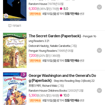
Random House
|
1978년 02월
6,300
8.0
원 (35% 할인 / 70원)
8월 10일 (월) 밤 11시
잠들기전 배송
양탄자배송
변경
미리보기
The Secret Garden (Paperback)
-
Penguin Yo
ung Readers 3 21
Deborah Hautzig
,
Natalie Carabetta
(그림)
Penguin Young Readers
|
1995년 05월
7,200
원 (20% 할인 / 360원)
8월 10일 (월) 밤 11시
잠들기전 배송
양탄자배송
변경
George Washington and the General's Do
g (Paperback)
-
Step Into Reading Step 3 (Book) 22
프랭크 머피
,
Richard Walz
(그림)
Random House Childrens Books
|
2002년 12월
5,390
10.0
원 (35% 할인 / 60원)
8월 10일 (월) 밤 11시
잠들기전 배송
양탄자배송
변경