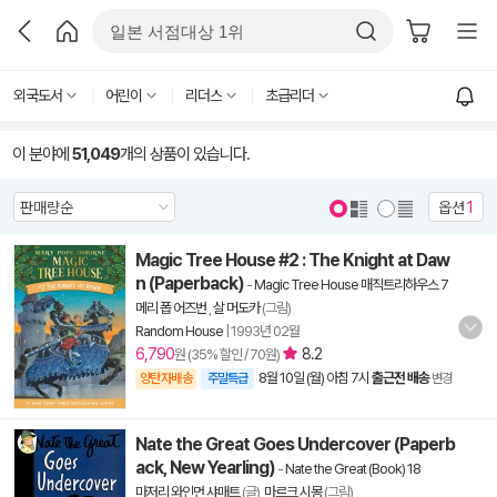
외국도서
어린이
리더스
초급리더
이 분야에
51,049
개의 상품이 있습니다.
옵션
1
Magic Tree House #2 : The Knight at Daw
n (Paperback)
-
Magic Tree House 매직트리하우스 7
메리 폽 어즈번
,
살 머도카
(그림)
Random House
|
1993년 02월
6,790
8.2
원 (35% 할인 / 70원)
8월 10일 (월) 아침 7시
출근전 배송
양탄자배송
주말특급
변경
Nate the Great Goes Undercover (Paperb
ack, New Yearling)
-
Nate the Great (Book) 18
마저리 와인먼 샤매트
(글),
마르크 시몽
(그림)