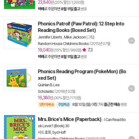
23,840
원 (20% 할인 / 1,200원)
택배
로 주문하면
8월 11일 출고
변경
Phonics Patrol! (Paw Patrol): 12 Step Into
Reading Books (Boxed Set)
Jennifer Liberts
,
Mike Jackson
(그림)
Random House Childrens Books
|
2015년 07월
19,040
7.3
원 (15% 할인 / 960원)
택배
로 주문하면
8월 11일 출고
변경
Phonics Reading Program (PokeMon) (Bo
xed Set)
Quinlan B. Lee
Scholastic
|
2018년 02월
16,380
원 (30% 할인 / 170원)
8월 10일 (월) 아침 7시
출근전 배송
양탄자배송
주말특급
변경
Mrs. Brice's Mice (Paperback)
-
I Can Read Bo
ok Level 1 (Book) 30
시드 호프
,
Syd Hoff
Harpercollins Childrens Books
|
1991년 01월