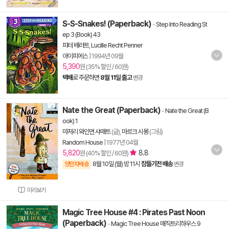
S-S-Snakes! (Paperback)
-
Step Into Reading St
ep 3 (Book) 43
피터 배러트
,
Lucille Recht Penner
아이피에스
|
1994년 09월
5,390
원 (35% 할인 / 60원)
택배
로 주문하면
8월 11일 출고
변경
Nate the Great (Paperback)
-
Nate the Great (B
ook) 1
마저리 와인먼 샤매트
(글),
마르크 시몽
(그림)
Random House
|
1977년 04월
5,820
8.8
원 (40% 할인 / 60원)
8월 10일 (월) 밤 11시
잠들기전 배송
양탄자배송
변경
미리보기
Magic Tree House #4 : Pirates Past Noon
(Paperback)
-
Magic Tree House 매직트리하우스 9