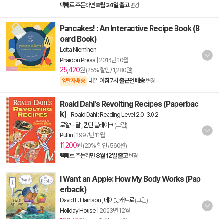
택배
로 주문하면
8월 24일 출고
변경
Pancakes! : An Interactive Recipe Book (B
oard Book)
Lotta Nieminen
Phaidon Press
|
2016년 10월
25,420
원 (25% 할인 / 1,280원)
내일 아침 7시
출근전 배송
양탄자배송
변경
Roald Dahl's Revolting Recipes (Paperbac
k)
-
Roald Dahl : Reading Level 2.0-3.0 2
로알드 달
,
퀸틴 블레이크
(그림)
Puffin
|
1997년 11월
11,200
원 (20% 할인 / 560원)
택배
로 주문하면
8월 12일 출고
변경
I Want an Apple: How My Body Works (Pap
erback)
David L. Harrison
,
데이빗 캐트로
(그림)
Holiday House
|
2023년 12월