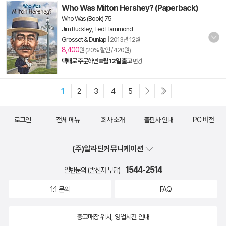
Who Was Milton Hershey? (Paperback)
-
Who Was (Book) 75
Jim Buckley
,
Ted Hammond
Grosset & Dunlap
|
2013년 12월
8,400
원 (20% 할인 / 420원)
택배
로 주문하면
8월 12일 출고
변경
1
2
3
4
5
로그인
전체 메뉴
회사 소개
출판사 안내
PC 버전
(주)알라딘커뮤니케이션
1544-2514
일반문의 (발신자 부담)
1:1 문의
FAQ
중고매장 위치, 영업시간 안내