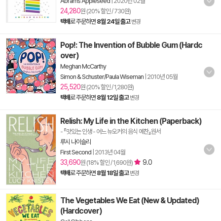
Abrams Appleseed
|
2020년 02월
24,280
원 (20% 할인 / 730원)
택배
로 주문하면
8월 24일 출고
변경
Pop!: The Invention of Bubble Gum (Hardc
over)
Meghan McCarthy
Simon & Schuster/Paula Wiseman
|
2010년 05월
25,520
원 (20% 할인 / 1,280원)
택배
로 주문하면
8월 12일 출고
변경
Relish: My Life in the Kitchen (Paperback)
- 『맛있는 인생 - 어느 뉴오커의 음식 예찬』원서
루시 나이슬리
First Second
|
2013년 04월
33,690
9.0
원 (18% 할인 / 1,690원)
택배
로 주문하면
8월 18일 출고
변경
The Vegetables We Eat (New & Updated)
(Hardcover)