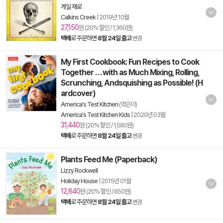
게일 재로
Calkins Creek
|
2019년 10월
27,150
원 (20% 할인 / 1,360원)
택배
로 주문하면
8월 24일 출고
변경
My First Cookbook: Fun Recipes to Cook
Together . . . with as Much Mixing, Rolling,
Scrunching, Andsquishing as Possible! (H
ardcover)
America's Test Kitchen
(엮은이)
America's Test Kitchen Kids
|
2020년 03월
31,440
원 (20% 할인 / 1,580원)
택배
로 주문하면
8월 24일 출고
변경
Plants Feed Me (Paperback)
Lizzy Rockwell
Holiday House
|
2015년 01월
12,840
원 (20% 할인 / 650원)
택배
로 주문하면
8월 24일 출고
변경