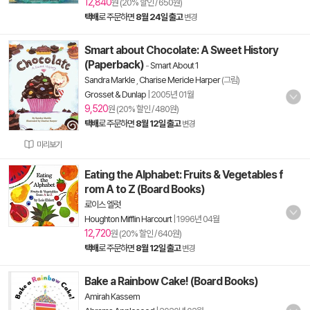
12,840
원 (20% 할인 / 650원)
택배
로 주문하면
8월 24일 출고
변경
Smart about Chocolate: A Sweet History
(Paperback)
-
Smart About 1
Sandra Markle
,
Charise Mericle Harper
(그림)
Grosset & Dunlap
|
2005년 01월
9,520
원 (20% 할인 / 480원)
택배
로 주문하면
8월 12일 출고
변경
미리보기
Eating the Alphabet: Fruits & Vegetables f
rom A to Z (Board Books)
로이스 엘럿
Houghton Mifflin Harcourt
|
1996년 04월
12,720
원 (20% 할인 / 640원)
택배
로 주문하면
8월 12일 출고
변경
Bake a Rainbow Cake! (Board Books)
Amirah Kassem