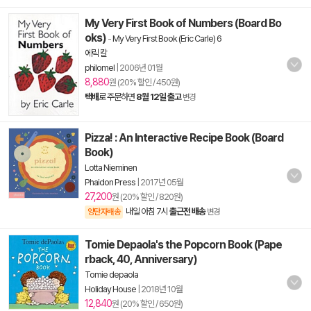
My Very First Book of Numbers (Board Bo
oks)
-
My Very First Book (Eric Carle) 6
에릭 칼
philomel
|
2006년 01월
8,880
원 (20% 할인 / 450원)
택배
로 주문하면
8월 12일 출고
변경
Pizza! : An Interactive Recipe Book (Board
Book)
Lotta Nieminen
Phaidon Press
|
2017년 05월
27,200
원 (20% 할인 / 820원)
내일 아침 7시
출근전 배송
양탄자배송
변경
Tomie Depaola's the Popcorn Book (Pape
rback, 40, Anniversary)
Tomie depaola
Holiday House
|
2018년 10월
12,840
원 (20% 할인 / 650원)