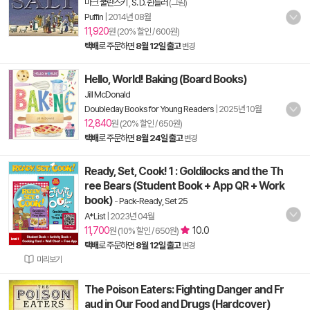
마크 쿨란스키
,
S. D. 쉰들러
(그림)
Puffin
|
2014년 08월
11,920
원 (20% 할인 / 600원)
택배
로 주문하면
8월 12일 출고
변경
Hello, World! Baking (Board Books)
Jill McDonald
Doubleday Books for Young Readers
|
2025년 10월
12,840
원 (20% 할인 / 650원)
택배
로 주문하면
8월 24일 출고
변경
Ready, Set, Cook! 1 : Goldilocks and the Th
ree Bears (Student Book + App QR + Work
book)
-
Pack-Ready, Set 25
A*List
|
2023년 04월
11,700
10.0
원 (10% 할인 / 650원)
택배
로 주문하면
8월 12일 출고
변경
미리보기
The Poison Eaters: Fighting Danger and Fr
aud in Our Food and Drugs (Hardcover)