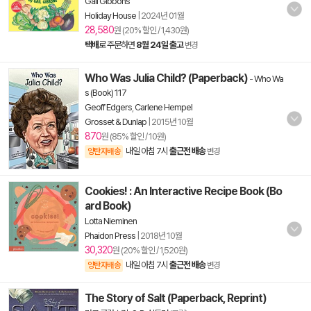
Gail Gibbons
Holiday House
|
2024년 01월
28,580
원 (20% 할인 / 1,430원)
택배
로 주문하면
8월 24일 출고
변경
Who Was Julia Child? (Paperback)
-
Who Wa
s (Book) 117
Geoff Edgers
,
Carlene Hempel
Grosset & Dunlap
|
2015년 10월
870
원 (85% 할인 / 10원)
내일 아침 7시
출근전 배송
양탄자배송
변경
Cookies! : An Interactive Recipe Book (Bo
ard Book)
Lotta Nieminen
Phaidon Press
|
2018년 10월
30,320
원 (20% 할인 / 1,520원)
내일 아침 7시
출근전 배송
양탄자배송
변경
The Story of Salt (Paperback, Reprint)