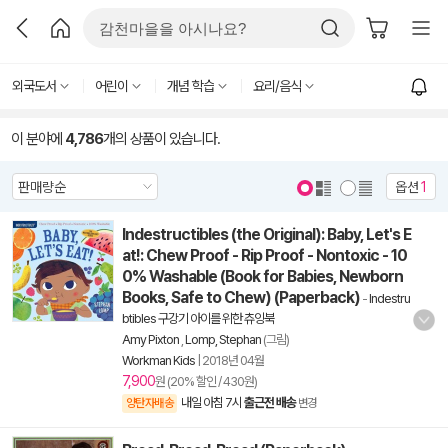
외국도서
어린이
개념 학습
요리/음식
이 분야에
4,786
개의 상품이 있습니다.
옵션
1
Indestructibles (the Original): Baby, Let's E
at!: Chew Proof - Rip Proof - Nontoxic - 10
0% Washable (Book for Babies, Newborn
Books, Safe to Chew) (Paperback)
-
Indestru
btibles 구강기 아이를 위한 츄잉북
Amy Pixton
,
Lomp, Stephan
(그림)
Workman Kids
|
2018년 04월
7,900
원 (20% 할인 / 430원)
내일 아침 7시
출근전 배송
양탄자배송
변경