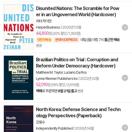
Disunited Nations: The Scramble for Pow
er in an Ungoverned World (Hardcover)
피터 자이한
HarperBusiness
|
2020년 03월
44,800
원 (20% 할인 / 1,350원)
내일 (월) 아침 7시
출근전 배송
양탄자배송
썬데이 EXPRESS
변경
Brazilian Politics on Trial : Corruption and
Reform Under Democracy (Hardcover)
Matthew M. Taylor
,
Luciano Da Ros
Lynne Rienner Publishers Inc
|
2022년 02월
52,010
원 (18% 할인 / 2,610원)
택배
로 주문하면
8월 21일 출고
변경
North Korea: Defense Science and Techn
ology Perspectives (Paperback)
강동수
Independently Published
|
2026년 04월