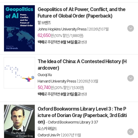
Geopolitics of AI: Power, Conflict, and the
Future of Global Order (Paperback)
할 브랜즈
Johns Hopkins University Press
|
2026년 07월
62,650
원 (10% 할인 / 1,880원)
택배
로 주문하면
8월 14일 출고
변경
The Idea of China: A Contested History (H
ardcover)
Guoqi Xu
Harvard University Press
|
2026년 03월
50,740
원 (20% 할인 / 1,530원)
택배
로 주문하면
8월 21일 출고
변경
Oxford Bookworms Library Level 3 : The P
icture of Dorian Gray (Paperback, 3rd Editi
on)
-
Oxford Bookworms Library 3 37
오스카 와일드
Oxford Univ Pr
|
2007년 11월