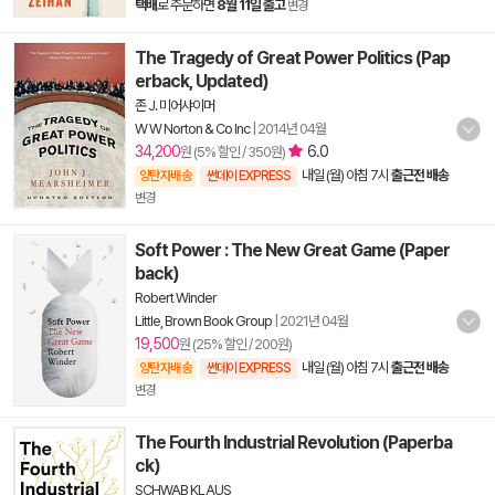
택배
로 주문하면
8월 11일 출고
변경
The Tragedy of Great Power Politics (Pap
erback, Updated)
존 J. 미어샤이머
W W Norton & Co Inc
|
2014년 04월
34,200
6.0
원 (5% 할인 / 350원)
내일 (월) 아침 7시
출근전 배송
양탄자배송
썬데이 EXPRESS
변경
Soft Power : The New Great Game (Paper
back)
Robert Winder
Little, Brown Book Group
|
2021년 04월
19,500
원 (25% 할인 / 200원)
내일 (월) 아침 7시
출근전 배송
양탄자배송
썬데이 EXPRESS
변경
The Fourth Industrial Revolution (Paperba
ck)
SCHWAB KLAUS