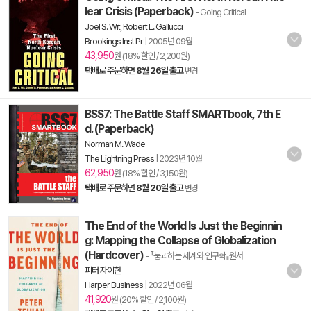
lear Crisis (Paperback)
- Going Critical
Joel S. Wit
,
Robert L. Gallucci
Brookings Inst Pr
|
2005년 09월
43,950
원 (18% 할인 / 2,200원)
택배
로 주문하면
8월 26일 출고
변경
BSS7: The Battle Staff SMARTbook, 7th E
d. (Paperback)
Norman M. Wade
The Lightning Press
|
2023년 10월
62,950
원 (18% 할인 / 3,150원)
택배
로 주문하면
8월 20일 출고
변경
The End of the World Is Just the Beginnin
g: Mapping the Collapse of Globalization
(Hardcover)
- 『붕괴하는 세계와 인구학』원서
피터 자이한
Harper Business
|
2022년 06월
41,920
원 (20% 할인 / 2,100원)