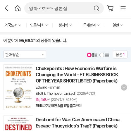
외국도서
인문/사회
정치학
국제관계
일반
이 분야에
95,664
개의 상품이 있습니다.
옵션
1
Chokepoints : How Economic Warfare is
Changing the World - FT BUSINESS BOOK
OF THE YEAR SHORTLISTED (Paperback)
Edward Fishman
Elliott & Thompson Limited
|
2026년 01월
18,480
원 (20% 할인 / 930원)
택배
로 주문하면
8월 11일 출고
변경
Destined for War: Can America and China
Escape Thucydides's Trap? (Paperback)