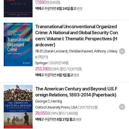
17,690
원 (540원)
택배
로 주문하면
8월 24일 출고
변경
Transnational Unconventional Organized
Crime: A National and Global Security Con
cern: Volume I: Thematic Perspectives (H
ardcover)
레너드 (Sarah Leonard)
,
Christian Kaunert
,
Anthony J. Masy
s
(엮은이)
Springer
|
2025년 08월
253,330
원 (18% 할인 / 12,670원)
택배
로 주문하면
9월 1일 출고
변경
The American Century and Beyond: U.S. F
oreign Relations, 1893-2014 (Paperback)
George C. Herring
Oxford University Press, USA
|
2017년 02월
29,650
원 (18% 할인 / 1,490원)
택배
로 주문하면
8월 21일 출고
변경