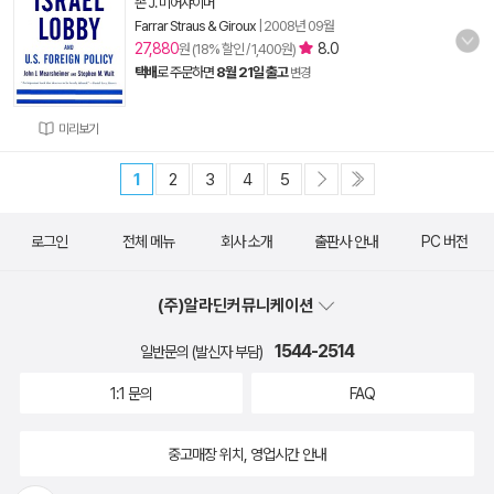
존 J. 미어샤이머
Farrar Straus & Giroux
|
2008년 09월
27,880
8.0
원 (18% 할인 / 1,400원)
택배
로 주문하면
8월 21일 출고
변경
미리보기
1
2
3
4
5
로그인
전체 메뉴
회사 소개
출판사 안내
PC 버전
(주)알라딘커뮤니케이션
1544-2514
일반문의 (발신자 부담)
1:1 문의
FAQ
중고매장 위치, 영업시간 안내