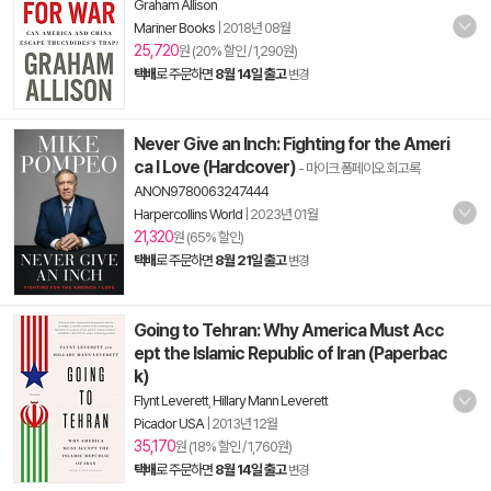
Graham Allison
Mariner Books
|
2018년 08월
25,720
원 (20% 할인 / 1,290원)
택배
로 주문하면
8월 14일 출고
변경
Never Give an Inch: Fighting for the Ameri
ca I Love (Hardcover)
- 마이크 폼페이오 회고록
ANON9780063247444
Harpercollins World
|
2023년 01월
21,320
원 (65% 할인)
택배
로 주문하면
8월 21일 출고
변경
Going to Tehran: Why America Must Acc
ept the Islamic Republic of Iran (Paperbac
k)
Flynt Leverett
,
Hillary Mann Leverett
Picador USA
|
2013년 12월
35,170
원 (18% 할인 / 1,760원)
택배
로 주문하면
8월 14일 출고
변경