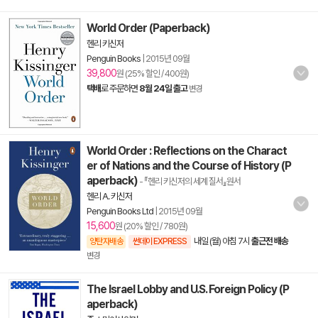
World Order (Paperback)
헨리 키신저
Penguin Books
|
2015년 09월
39,800
원 (25% 할인 / 400원)
택배
로 주문하면
8월 24일 출고
변경
World Order : Reflections on the Charact
er of Nations and the Course of History (P
aperback)
- 『헨리 키신저의 세계 질서』원서
헨리 A. 키신저
Penguin Books Ltd
|
2015년 09월
15,600
원 (20% 할인 / 780원)
내일 (월) 아침 7시
출근전 배송
양탄자배송
썬데이 EXPRESS
변경
The Israel Lobby and U.S. Foreign Policy (P
aperback)