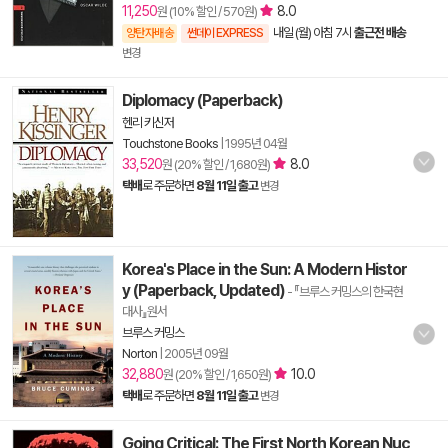
11,250
8.0
원 (10% 할인 / 570원)
내일 (월) 아침 7시
출근전 배송
양탄자배송
썬데이 EXPRESS
변경
Diplomacy (Paperback)
헨리 키신저
Touchstone Books
|
1995년 04월
33,520
8.0
원 (20% 할인 / 1,680원)
택배
로 주문하면
8월 11일 출고
변경
Korea's Place in the Sun: A Modern Histor
y (Paperback, Updated)
- 『브루스 커밍스의 한국현
대사』원서
브루스 커밍스
Norton
|
2005년 09월
32,880
10.0
원 (20% 할인 / 1,650원)
택배
로 주문하면
8월 11일 출고
변경
Going Critical: The First North Korean Nuc