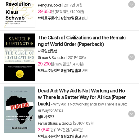
Penguin Books
|
2017년 01월
29,650
원 (18% 할인 / 1,490원)
택배
로 주문하면
8월 19일 출고
변경
The Clash of Civilizations and the Remaki
ng of World Order (Paperback)
새뮤얼 헌팅턴
Simon & Schuster
|
2011년 08월
29,290
원 (18% 할인 / 1,470원)
택배
로 주문하면
8월 14일 출고
변경
Dead Aid: Why Aid Is Not Working and Ho
w There Is a Better Way for Africa (Paper
back)
- Why Aid Is Not Working and How There Is a Bett
er Way for Africa
담비사 모요
Farrar Straus & Giroux
|
2010년 03월
27,840
원 (18% 할인 / 1,400원)
택배
로 주문하면
8월 21일 출고
변경