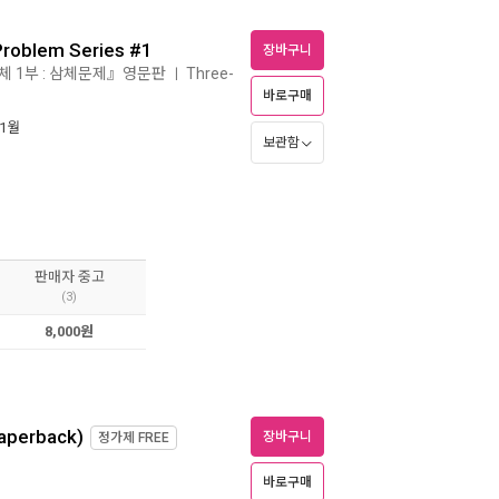
roblem Series #1
장바구니
삼체 1부 : 삼체문제』영문판
Three-
ㅣ
바로구매
 1월
보관함
판매자 중고
(3)
8,000원
aperback)
장바구니
정가제
FREE
바로구매