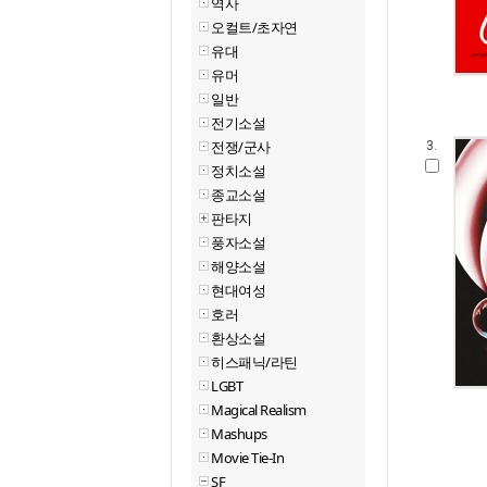
역사
오컬트/초자연
유대
유머
일반
전기소설
전쟁/군사
3.
정치소설
종교소설
판타지
풍자소설
해양소설
현대여성
호러
환상소설
히스패닉/라틴
LGBT
Magical Realism
Mashups
Movie Tie-In
SF