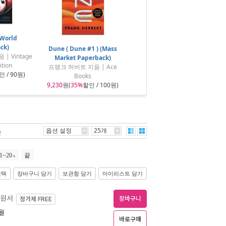
World
ck)
Dune ( Dune #1 ) (Mass
음 | Vintage
Market Paperback)
tion
프랭크 허버트 지음 | Ace
 / 90원)
Books
9,230
원(
35%
할인 / 100원)
옵션 설정
25개
순
1~20
끝
선택
장바구니 담기
보관함 담기
마이리스트 담기
 원서
장바구니
정가제
FREE
5월
바로구매