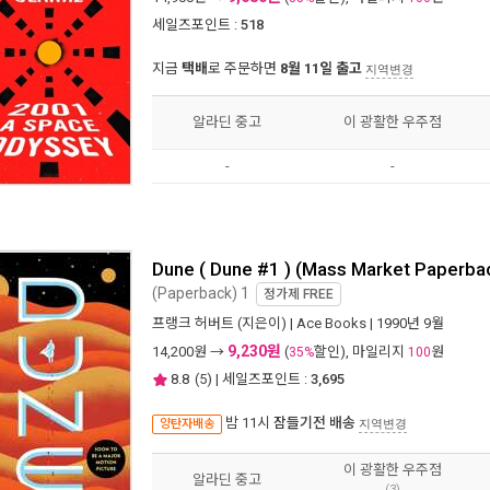
세일즈포인트 :
518
지금
택배
로 주문하면
8월 11일 출고
지역변경
알라딘 중고
이 광활한 우주점
-
-
Dune ( Dune #1 ) (Mass Market Paperba
(Paperback) 1
정가제
FREE
프랭크 허버트
(지은이) |
Ace Books
| 1990년 9월
9,230원
14,200
원 →
(
할인), 마일리지
원
35%
100
8.8
(
5
) | 세일즈포인트 :
3,695
밤 11시
잠들기전 배송
양탄자배송
지역변경
이 광활한 우주점
알라딘 중고
(3)