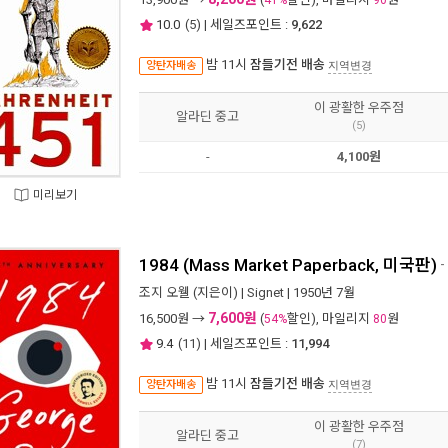
41%
90
10.0
(
5
) | 세일즈포인트 :
9,622
밤 11시
잠들기전 배송
양탄자배송
지역변경
이 광활한 우주점
알라딘 중고
(5)
-
4,100원
미리보기
1984 (Mass Market Paperback, 미국판)
-
조지 오웰
(지은이) |
Signet
| 1950년 7월
7,600원
16,500
원 →
(
할인), 마일리지
원
54%
80
9.4
(
11
) | 세일즈포인트 :
11,994
밤 11시
잠들기전 배송
양탄자배송
지역변경
이 광활한 우주점
알라딘 중고
(7)