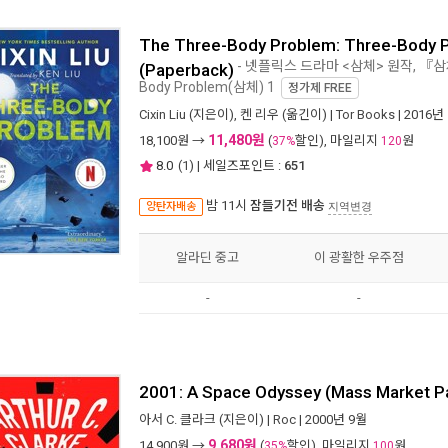
The Three-Body Problem: Three-Body P
- 넷플릭스 드라마 <삼체> 원작, 『
(Paperback)
Body Problem(삼체) 1
정가제
FREE
Cixin Liu
(지은이),
켄 리우
(옮긴이) |
Tor Books
| 2016년
11,480원
18,100
원 →
(
할인), 마일리지
원
37%
120
8.0
(
1
) | 세일즈포인트 :
651
밤 11시
잠들기전 배송
양탄자배송
지역변경
알라딘 중고
이 광활한 우주점
-
-
2001: A Space Odyssey (Mass Market P
아서 C. 클라크
(지은이) |
Roc
| 2000년 9월
9,680원
14,900
원 →
(
할인), 마일리지
원
35%
100