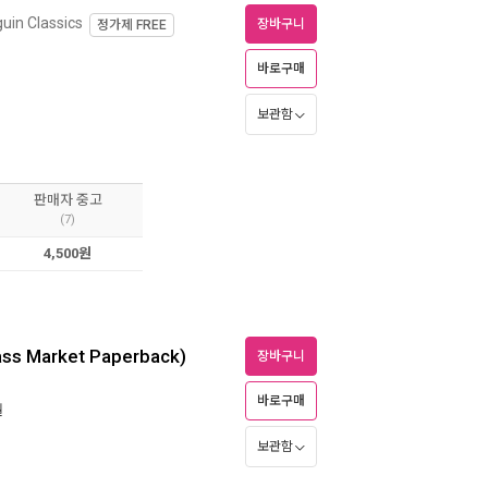
uin Classics
장바구니
정가제
FREE
바로구매
보관함
판매자 중고
(7)
4,500원
Mass Market Paperback)
장바구니
바로구매
월
보관함