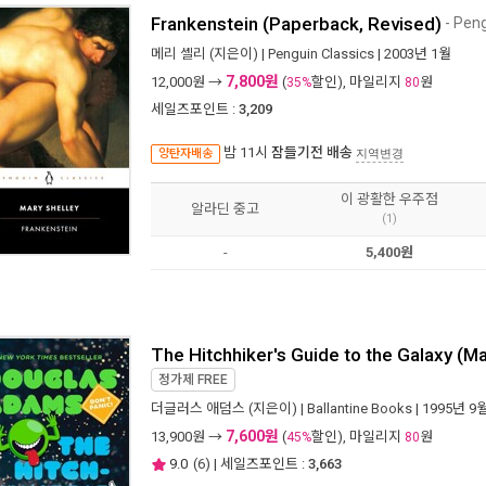
Frankenstein (Paperback, Revised)
- Peng
메리 셸리
(지은이) |
Penguin Classics
| 2003년 1월
7,800원
12,000
원 →
(
할인), 마일리지
원
35%
80
세일즈포인트 :
3,209
밤 11시
잠들기전 배송
양탄자배송
지역변경
이 광활한 우주점
알라딘 중고
(1)
-
5,400원
The Hitchhiker's Guide to the Galaxy (
정가제
FREE
더글러스 애덤스
(지은이) |
Ballantine Books
| 1995년 9
7,600원
13,900
원 →
(
할인), 마일리지
원
45%
80
9.0
(
6
) | 세일즈포인트 :
3,663