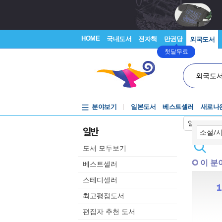
HOME
국내도서
전자책
만권당
외국도서
첫달무료
외국도
분야보기
일본도서
베스트셀러
새로나
일본어입력
일반
도서 모두보기
이 분
베스트셀러
스테디셀러
최고평점도서
편집자 추천 도서