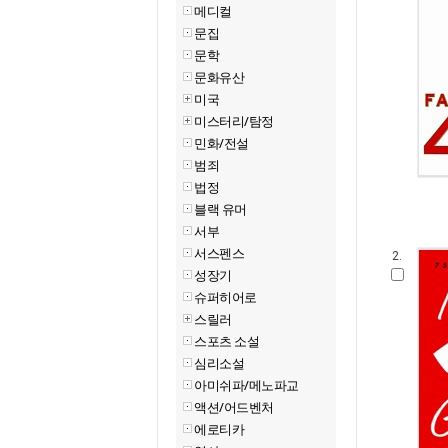
메디컬
문집
문학
문화유산
미국
미스터리/탐정
민화/전설
범죄
법정
블랙 유머
서부
서스펜스
2.
성장기
슈퍼히어로
스릴러
스포츠 소설
심리소설
아미쉬파/메노파교
액션/어드벤처
에로티카