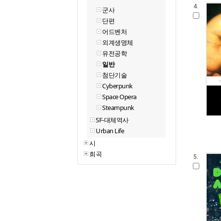
4.
군사
단편
어드벤처
외계생명체
유전공학
일반
첨단기술
Cyberpunk
Space Opera
Steampunk
SF-대체역사
Urban Life
시
희곡
5.