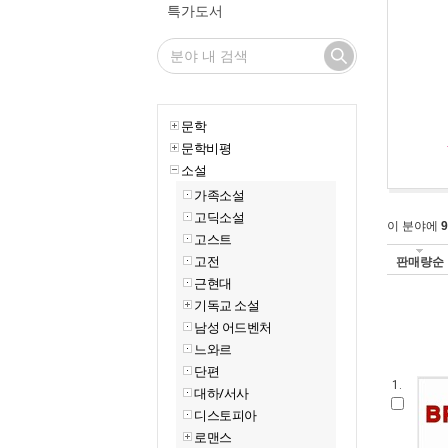
특가도서
문학
문학비평
소설
가족소설
고딕소설
이 분야에
9
고스트
고전
판매량순
근현대
기독교 소설
남성 어드벤처
느와르
단편
1.
대하/서사
디스토피아
로맨스