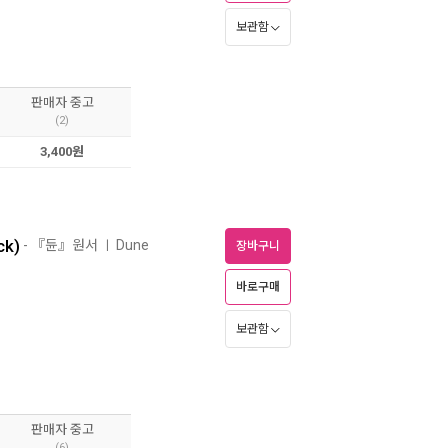
보관함
판매자 중고
(2)
3,400원
ck)
- 『듄』원서
Dune
ㅣ
장바구니
바로구매
보관함
판매자 중고
(6)