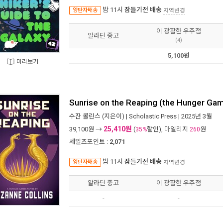
밤 11시
잠들기전 배송
양탄자배송
지역변경
이 광활한 우주점
알라딘 중고
(4)
-
5,100원
미리보기
Sunrise on the Reaping (the Hunger Ga
수잔 콜린스
(지은이) |
Scholastic Press
| 2025년 3월
25,410원
39,100
원 →
(
할인), 마일리지
원
35%
260
세일즈포인트 :
2,071
밤 11시
잠들기전 배송
양탄자배송
지역변경
알라딘 중고
이 광활한 우주점
-
-