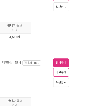
보관함
판매자 중고
(14)
4,500원
 『1984』 원서
장바구니
정가제
FREE
바로구매
보관함
판매자 중고
(17)