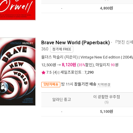
-
4,800원
Brave New World (Paperback)
- 『멋진 신
360
정가제
FREE
올더스 헉슬리
(지은이) |
Vintage New Ed edition
| 2004
8,120원
12,500
원 →
(
할인), 마일리지
원
35%
90
7.5
(
4
) | 세일즈포인트 :
7,290
밤 11시
잠들기전 배송
양탄자배송
지역변경
이 광활한 우주점
알라딘 중고
(5)
-
5,100원