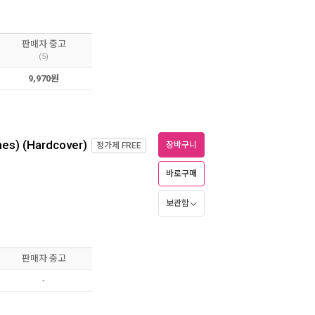
판매자 중고
(5)
9,970원
mes) (Hardcover)
장바구니
정가제
FREE
바로구매
보관함
판매자 중고
-