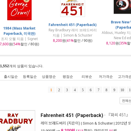
Brave New 
Fahrenheit 451 (Paperback)
(Paperba
1984 (Mass Market
Ray Bradbury 래이 브래드버리
Aldous, Huxley 지
Paperback, 미국판)
지음 | Simon & Schuster
New Ed edi
조지 오웰 지음 | Signet
8,200
원(
41%
할인 / 90원)
8,120
원(
35%
할인
7,600
원(
54%
할인 / 80원)
1,552
개의 상품이 있습니다.
출시일순
등록일순
상품명순
평점순
리뷰순
저가격순
고가격
1
2
3
4
5
6
7
8
9
10
1
전체
Fahrenheit 451 (Paperback)
- 『화씨 451』
레이 브래드버리
(지은이) |
Simon & Schuster
| 2012년 
8,200원
13,900
원 →
(
할인), 마일리지
원