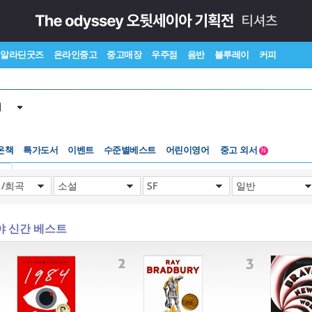
알라딘굿즈
온라인중고
중고매장
우주점
음반
블루레이
커피
서
수준별베스트
중고 외서
온책
특가도서
이벤트
어린이영어
N
Lexile®
5백원부터
기
수준별베스트
중고 외서
야 신간 베스트