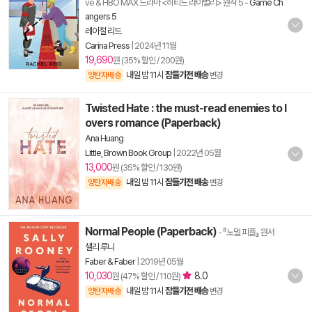
ve & HBO MAX 드라마 <히티드 라이벌리> 원작 5
-
Game Ch
angers 5
레이철 리드
Carina Press
|
2024년 11월
19,690
원 (35% 할인 / 200원)
내일 밤 11시
잠들기전 배송
양탄자배송
변경
Twisted Hate : the must-read enemies to l
overs romance (Paperback)
Ana Huang
Little, Brown Book Group
|
2022년 05월
13,000
원 (35% 할인 / 130원)
내일 밤 11시
잠들기전 배송
양탄자배송
변경
Normal People (Paperback)
- 『노멀 피플』 원서
샐리 루니
Faber & Faber
|
2019년 05월
10,030
8.0
원 (47% 할인 / 110원)
내일 밤 11시
잠들기전 배송
양탄자배송
변경