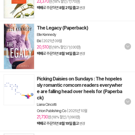
23,370
원 (18% 할인 / 1,170원)
택배
로 주문하면
8월 21일 출고
변경
The Legacy (Paperback)
Elle Kennedy
Eki
|
2021년 09월
20,510
원 (18% 할인 / 1,030원)
택배
로 주문하면
8월 14일 출고
변경
Picking Daisies on Sundays : The hopeles
sly romantic romcom readers everywher
e are falling head over heels for (Paperba
ck)
Liana Cincotti
Orion Publishing Co
|
2025년 10월
21,730
원 (18% 할인 / 1,090원)
택배
로 주문하면
8월 19일 출고
변경