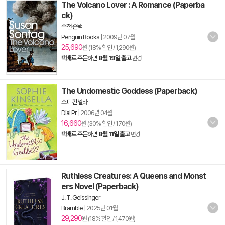
The Volcano Lover : A Romance (Paperba
ck)
수전 손택
Penguin Books
|
2009년 07월
25,690
원 (18% 할인 / 1,290원)
택배
로 주문하면
8월 19일 출고
변경
The Undomestic Goddess (Paperback)
소피 킨셀라
Dial Pr
|
2006년 04월
16,660
원 (30% 할인 / 170원)
택배
로 주문하면
8월 11일 출고
변경
Ruthless Creatures: A Queens and Monst
ers Novel (Paperback)
J. T. Geissinger
Bramble
|
2025년 01월
29,290
원 (18% 할인 / 1,470원)