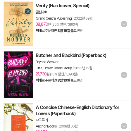
Verity (Hardcover, Special)
콜린 후버
Grand Central Publishing
|
2022년 09월
38,870
원 (25% 할인 / 390원)
택배
로 주문하면
8월 19일 출고
변경
Butcher and Blackbird (Paperback)
Brynne Weaver
Little, Brown Book Group
|
2023년 12월
21,730
원 (18% 할인 / 1,090원)
택배
로 주문하면
8월 19일 출고
변경
A Concise Chinese-English Dictionary for
Lovers (Paperback)
샤오루 궈
Anchor Books
|
2008년 06월