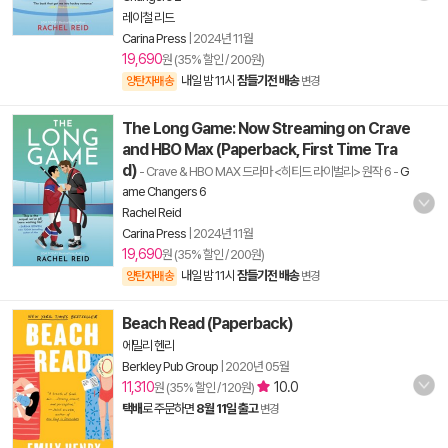
레이철 리드
Carina Press
|
2024년 11월
19,690
원 (35% 할인 / 200원)
내일 밤 11시
잠들기전 배송
양탄자배송
변경
The Long Game: Now Streaming on Crave
and HBO Max (Paperback, First Time Tra
d)
- Crave & HBO MAX 드라마 <히티드 라이벌리> 원작 6
-
G
ame Changers 6
Rachel Reid
Carina Press
|
2024년 11월
19,690
원 (35% 할인 / 200원)
내일 밤 11시
잠들기전 배송
양탄자배송
변경
Beach Read (Paperback)
에밀리 헨리
Berkley Pub Group
|
2020년 05월
11,310
10.0
원 (35% 할인 / 120원)
택배
로 주문하면
8월 11일 출고
변경