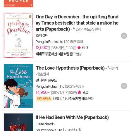
One Day in December : the uplifting Sund
ay Times bestseller that stole a million he
arts (Paperback)
- 『12월의 어느날』 원서
조지 실버
Penguin Books Ltd
|
2018년 10월
13,000
6.0
원 (35% 할인 / 130원)
택배
로 주문하면
8월 11일 출고
변경
The Love Hypothesis (Paperback)
- 『사랑의
가설』원서
알리 헤이즐우드
Penguin Putnam Inc
|
2021년 09월
14,950
9.0
원 (35% 할인 / 150원)
내일 밤 11시
잠들기전 배송
양탄자배송
변경
If He Had Been With Me (Paperback)
Laura Nowlin
Sourcebooks Fire
|
2019년 11월