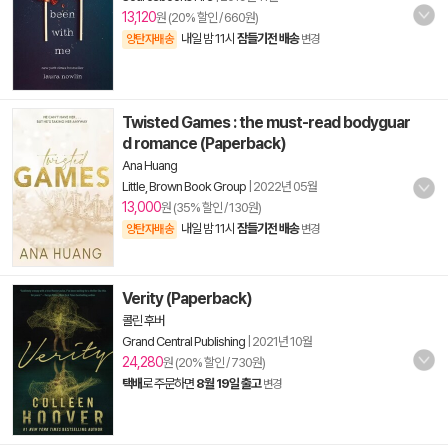
13,120
원 (20% 할인 / 660원)
내일 밤 11시
잠들기전 배송
양탄자배송
변경
Twisted Games : the must-read bodyguar
d romance (Paperback)
Ana Huang
Little, Brown Book Group
|
2022년 05월
13,000
원 (35% 할인 / 130원)
내일 밤 11시
잠들기전 배송
양탄자배송
변경
Verity (Paperback)
콜린 후버
Grand Central Publishing
|
2021년 10월
24,280
원 (20% 할인 / 730원)
택배
로 주문하면
8월 19일 출고
변경