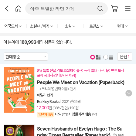
외국도서
소설/시/희곡
소설
로맨스
현대
이 분야에
180,993
개의 상품이 있습니다.
옵션
1
8월 특별 선물. 각도 조절 테이블 · 이동식 빨래 바구니 (이벤트 도서
포함 국내서·외서 5만원 이상)
People We Meet on Vacation (Paperback)
- <우리의 열 번째 여름> 원서
에밀리 헨리
Berkley Books
|
2021년 05월
12,000
원 (38% 할인 / 120원)
내일 밤 11시
잠들기전 배송
양탄자배송
변경
Seven Husbands of Evelyn Hugo : The Su
nday Times Bestseller (Paperback)
- 『에블린