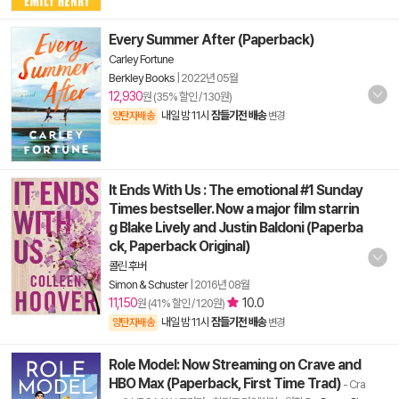
Every Summer After (Paperback)
Carley Fortune
Berkley Books
|
2022년 05월
12,930
원 (35% 할인 / 130원)
내일 밤 11시
잠들기전 배송
양탄자배송
변경
It Ends With Us : The emotional #1 Sunday
Times bestseller. Now a major film starrin
g Blake Lively and Justin Baldoni (Paperba
ck, Paperback Original)
콜린 후버
Simon & Schuster
|
2016년 08월
11,150
10.0
원 (41% 할인 / 120원)
내일 밤 11시
잠들기전 배송
양탄자배송
변경
Role Model: Now Streaming on Crave and
HBO Max (Paperback, First Time Trad)
- Cra