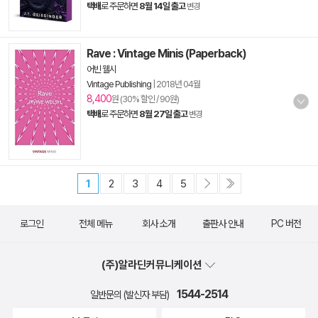
택배
로 주문하면
8월 14일 출고
변경
Rave : Vintage Minis (Paperback)
어빈 웰시
Vintage Publishing
|
2018년 04월
8,400
원 (30% 할인 / 90원)
택배
로 주문하면
8월 27일 출고
변경
1
2
3
4
5
로그인
전체 메뉴
회사 소개
출판사 안내
PC 버전
(주)알라딘커뮤니케이션
1544-2514
일반문의 (발신자 부담)