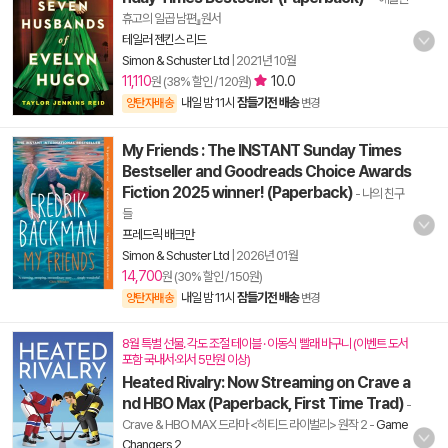
휴고의 일곱 남편』원서
테일러 젠킨스 리드
Simon & Schuster Ltd
|
2021년 10월
11,110
10.0
원 (38% 할인 / 120원)
내일 밤 11시
잠들기전 배송
양탄자배송
변경
My Friends : The INSTANT Sunday Times
Bestseller and Goodreads Choice Awards
Fiction 2025 winner! (Paperback)
- 나의 친구
들
프레드릭 배크만
Simon & Schuster Ltd
|
2026년 01월
14,700
원 (30% 할인 / 150원)
내일 밤 11시
잠들기전 배송
양탄자배송
변경
8월 특별 선물. 각도 조절 테이블 · 이동식 빨래 바구니 (이벤트 도서
포함 국내서·외서 5만원 이상)
Heated Rivalry: Now Streaming on Crave a
nd HBO Max (Paperback, First Time Trad)
-
Crave & HBO MAX 드라마 <히티드 라이벌리> 원작 2
-
Game
Changers 2