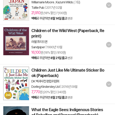
Willamarie Moore
,
Kazumi Wilds
(그림)
Tuttle Pub
|
2017년 02월
21,910
원 (18% 할인 / 1,100원)
택배
로 주문하면
8월 14일 출고
변경
Children of the Wild West (Paperback, Re
print)
러셀 프리드먼
Sandpiper
|
1990년 10월
16,100
원 (18% 할인 / 810원)
택배
로 주문하면
8월 21일 출고
변경
Children Just Like Me Ultimate Sticker Bo
ok (Paperback)
DK 백과사전 편집위원회
Dorling Kindersley Ltd
|
2016년 09월
7,770
원 (20% 할인 / 240원)
택배
로 주문하면
8월 21일 출고
변경
What the Eagle Sees: Indigenous Stories