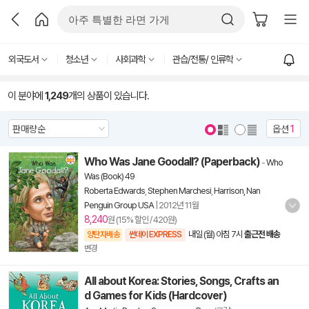
외국도서
청소년
사회과학
관습/전통/ 인류학
이 분야에
1,249
개의 상품이 있습니다.
옵션
1
Who Was Jane Goodall? (Paperback)
-
Who
Was (Book) 49
Roberta Edwards
,
Stephen Marchesi
,
Harrison, Nan
Penguin Group USA
|
2012년 11월
8,240
원 (15% 할인 / 420원)
내일 (월) 아침 7시
출근전 배송
양탄자배송
썬데이 EXPRESS
변경
All about Korea: Stories, Songs, Crafts an
d Games for Kids (Hardcover)