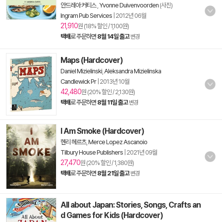
안드레아 커티스
,
Yvonne Duivenvoorden
(사진)
Ingram Pub Services
|
2012년 06월
21,910
원 (18% 할인 / 1,100원)
택배
로 주문하면
8월 14일 출고
변경
Maps (Hardcover)
Daniel Mizielinski
,
Aleksandra Mizielinska
Candlewick Pr
|
2013년 10월
42,480
원 (20% 할인 / 2,130원)
택배
로 주문하면
8월 11일 출고
변경
I Am Smoke (Hardcover)
헨리 헤르츠
,
Merce Lopez Ascanoio
Tilbury House Publishers
|
2021년 09월
27,470
원 (20% 할인 / 1,380원)
택배
로 주문하면
8월 21일 출고
변경
All about Japan: Stories, Songs, Crafts an
d Games for Kids (Hardcover)