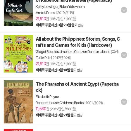
of Rebellion and Renewal (Paperback)
Kathy Lowinger
,
Eldon Yellowhorn
Annick Press
|
2019년 11월
21,910
원 (18% 할인 / 1,100원)
택배
로 주문하면
8월 20일 출고
변경
All about the Philippines: Stories, Songs, C
rafts and Games for Kids (Hardcover)
Gidget Roceles Jimenez
,
Corazon Dandan-albano
(그림)
Tuttle Pub
|
2017년 02월
21,910
원 (18% 할인 / 1,100원)
택배
로 주문하면
8월 14일 출고
변경
The Pharaohs of Ancient Egypt (Paperba
ck)
Elizabeth Payne
Random House Childrens Books
|
1981년 02월
11,580
원 (20% 할인 / 580원)
택배
로 주문하면
8월 21일 출고
변경