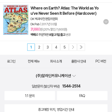
Where on Earth? Atlas: The World as Yo
u've Never Seen It Before (Hardcover)
DK 백과사전 편집위원회
Dk Pub
|
2017년 03월
31,880
원 (20% 할인 / 1,600원)
택배
로 주문하면
8월 21일 출고
변경
1
2
3
4
5
로그인
전체 메뉴
회사 소개
출판사 안내
PC 버전
(주)알라딘커뮤니케이션
1544-2514
일반문의 (발신자 부담)
1:1 문의
FAQ
중고매장 위치, 영업시간 안내