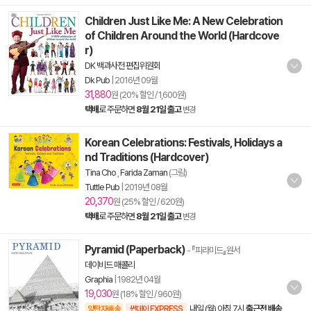
Children Just Like Me: A New Celebration
of Children Around the World (Hardcove
r)
DK 백과사전 편집위원회
Dk Pub
|
2016년 09월
31,880
원 (20% 할인 / 1,600원)
택배
로 주문하면
8월 21일 출고
변경
Korean Celebrations: Festivals, Holidays a
nd Traditions (Hardcover)
Tina Cho
,
Farida Zaman
(그림)
Tuttle Pub
|
2019년 08월
20,370
원 (25% 할인 / 620원)
택배
로 주문하면
8월 21일 출고
변경
Pyramid (Paperback)
- 『피라미드』원서
데이비드 매콜리
Graphia
|
1982년 04월
19,030
원 (18% 할인 / 960원)
내일 (월) 아침 7시
출근전 배송
양탄자배송
썬데이 EXPRESS