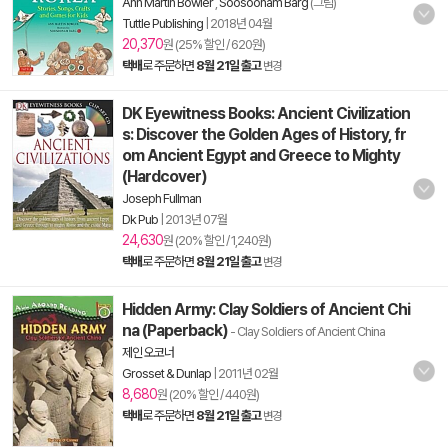
Ann Martin Bowler
,
Soosoonam Barg
(그림)
Tuttle Publishing
|
2018년 04월
20,370
원 (25% 할인 / 620원)
택배
로 주문하면
8월 21일 출고
변경
DK Eyewitness Books: Ancient Civilization
s: Discover the Golden Ages of History, fr
om Ancient Egypt and Greece to Mighty
(Hardcover)
Joseph Fullman
Dk Pub
|
2013년 07월
24,630
원 (20% 할인 / 1,240원)
택배
로 주문하면
8월 21일 출고
변경
Hidden Army: Clay Soldiers of Ancient Chi
na (Paperback)
- Clay Soldiers of Ancient China
제인 오코너
Grosset & Dunlap
|
2011년 02월
8,680
원 (20% 할인 / 440원)
택배
로 주문하면
8월 21일 출고
변경