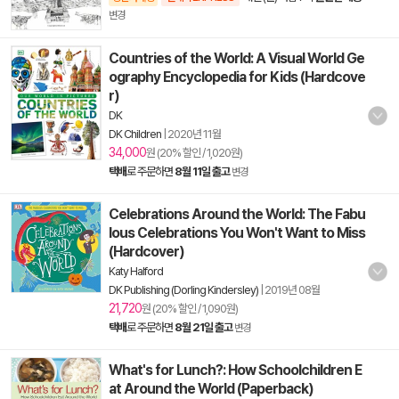
변경
Countries of the World: A Visual World Ge
ography Encyclopedia for Kids (Hardcove
r)
DK
DK Children
|
2020년 11월
34,000
원 (20% 할인 / 1,020원)
택배
로 주문하면
8월 11일 출고
변경
Celebrations Around the World: The Fabu
lous Celebrations You Won't Want to Miss
(Hardcover)
Katy Halford
DK Publishing (Dorling Kindersley)
|
2019년 08월
21,720
원 (20% 할인 / 1,090원)
택배
로 주문하면
8월 21일 출고
변경
What's for Lunch?: How Schoolchildren E
at Around the World (Paperback)