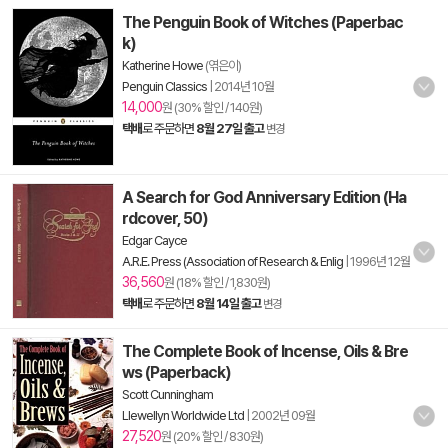
The Penguin Book of Witches (Paperbac
k)
Katherine Howe
(엮은이)
Penguin Classics
|
2014년 10월
14,000
원 (30% 할인 / 140원)
택배
로 주문하면
8월 27일 출고
변경
A Search for God Anniversary Edition (Ha
rdcover, 50)
Edgar Cayce
A.R.E. Press (Association of Research & Enlig
|
1996년 12월
36,560
원 (18% 할인 / 1,830원)
택배
로 주문하면
8월 14일 출고
변경
The Complete Book of Incense, Oils & Bre
ws (Paperback)
Scott Cunningham
Llewellyn Worldwide Ltd
|
2002년 09월
27,520
원 (20% 할인 / 830원)