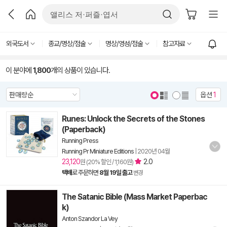
외국도서
종교/명상/점술
명상/영성/점술
참고자료
이 분야에
1,800
개의 상품이 있습니다.
옵션
1
Runes: Unlock the Secrets of the Stones
(Paperback)
Running Press
Running Pr Miniature Editions
|
2020년 04월
23,120
2.0
원 (20% 할인 / 1,160원)
택배
로 주문하면
8월 19일 출고
변경
The Satanic Bible (Mass Market Paperbac
k)
Anton Szandor La Vey