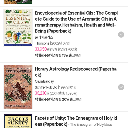
Encyclopedia of Essential Oils : The Compl
ete Guide to the Use of Aromatic Oils in A
romatherapy, Herbalism, Health and Well-
Being (Paperback)
줄리아 로리스
Thorsons
|
2002년 07월
33,950
원 (18% 할인 / 1,700원)
택배
로 주문하면
8월 19일 출고
변경
Horary Astrology Rediscovered (Paperba
ck)
Olivia Barclay
Schiffer Pub Ltd
|
1997년 01월
36,230
원 (20% 할인 / 1,090원)
택배
로 주문하면
8월 20일 출고
변경
Facets of Unity: The Enneagram of Holy Id
eas (Paperback)
- The Enneagram of Holy Ideas