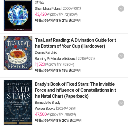
알마스
Shambhala Pubns
|
2000년 09월
43,420
원 (20% 할인 / 2,180원)
택배
로 주문하면
8월 21일 출고
변경
Tea Leaf Reading: A Divination Guide for t
he Bottom of Your Cup (Hardcover)
Dennis Fairchild
Running Pr Miniature Editions
|
2015년 09월
11,520
원 (20% 할인 / 580원)
택배
로 주문하면
8월 19일 출고
변경
Brady's Book of Fixed Stars: The Invisible
Force and Influence of Constellations in t
he Natal Chart (Paperback)
Bernadette Brady
Weiser Books
|
2024년 08월
47,500
원 (25% 할인 / 950원)
택배
로 주문하면
8월 20일 출고
변경