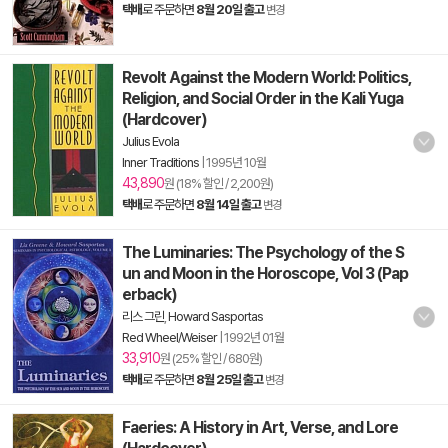
택배
로 주문하면
8월 20일 출고
변경
Revolt Against the Modern World: Politics,
Religion, and Social Order in the Kali Yuga
(Hardcover)
Julius Evola
Inner Traditions
|
1995년 10월
43,890
원 (18% 할인 / 2,200원)
택배
로 주문하면
8월 14일 출고
변경
The Luminaries: The Psychology of the S
un and Moon in the Horoscope, Vol 3 (Pap
erback)
리스 그린
,
Howard Sasportas
Red Wheel/Weiser
|
1992년 01월
33,910
원 (25% 할인 / 680원)
택배
로 주문하면
8월 25일 출고
변경
Faeries: A History in Art, Verse, and Lore