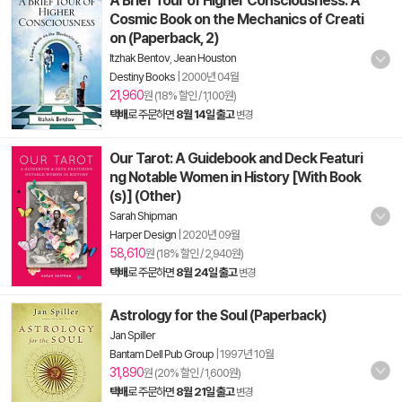
A Brief Tour of Higher Consciousness: A
Cosmic Book on the Mechanics of Creati
on (Paperback, 2)
Itzhak Bentov
,
Jean Houston
Destiny Books
|
2000년 04월
21,960
원 (18% 할인 / 1,100원)
택배
로 주문하면
8월 14일 출고
변경
Our Tarot: A Guidebook and Deck Featuri
ng Notable Women in History [With Book
(s)] (Other)
Sarah Shipman
Harper Design
|
2020년 09월
58,610
원 (18% 할인 / 2,940원)
택배
로 주문하면
8월 24일 출고
변경
Astrology for the Soul (Paperback)
Jan Spiller
Bantam Dell Pub Group
|
1997년 10월
31,890
원 (20% 할인 / 1,600원)
택배
로 주문하면
8월 21일 출고
변경