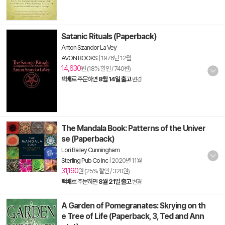
Satanic Rituals (Paperback)
Anton Szandor La Vey
AVON BOOKS
|
1976년 12월
14,630
원 (18% 할인 / 740원)
택배
로 주문하면
8월 14일 출고
변경
The Mandala Book: Patterns of the Univer
se (Paperback)
Lori Bailey Cunningham
Sterling Pub Co Inc
|
2020년 11월
31,190
원 (25% 할인 / 320원)
택배
로 주문하면
8월 21일 출고
변경
A Garden of Pomegranates: Skrying on th
e Tree of Life (Paperback, 3, Ted and Ann