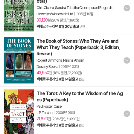
otat)
Chic Cicero
,
Sandra Tabatha Cicero
,
Israel Regardie
Llewellyn Worldwide Ltd
|
1995년 10월
39,120
원 (20% 할인 / 1,180원)
택배
로 주문하면
8월 20일 출고
변경
The Book of Stones: Who They Are and
What They Teach (Paperback, 3, Edition,
Revise)
Robert Simmons
,
Naisha Ahsian
Destiny Books
|
2015년 03월
43,950
원 (18% 할인 / 2,200원)
택배
로 주문하면
8월 14일 출고
변경
The Tarot: A Key to the Wisdom of the Ag
es (Paperback)
Paul Foster Case
J P Tarcher
|
2006년 06월
21,670
원 (20% 할인 / 1,090원)
택배
로 주문하면
8월 21일 출고
변경