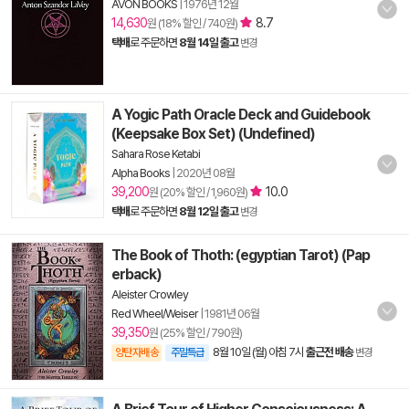
AVON BOOKS
|
1976년 12월
14,630
8.7
원 (18% 할인 / 740원)
택배
로 주문하면
8월 14일 출고
변경
A Yogic Path Oracle Deck and Guidebook
(Keepsake Box Set) (Undefined)
Sahara Rose Ketabi
Alpha Books
|
2020년 08월
39,200
10.0
원 (20% 할인 / 1,960원)
택배
로 주문하면
8월 12일 출고
변경
The Book of Thoth: (egyptian Tarot) (Pap
erback)
Aleister Crowley
Red Wheel/Weiser
|
1981년 06월
39,350
원 (25% 할인 / 790원)
8월 10일 (월) 아침 7시
출근전 배송
양탄자배송
주말특급
변경