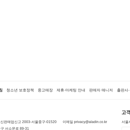
침
청소년 보호정책
중고매장
제휴·마케팅 안내
판매자 매니저
출판사·
고객
신판매업신고 2003-서울중구-01520
이메일 privacy@aladin.co.kr
서울시
구 서소문로 89-31