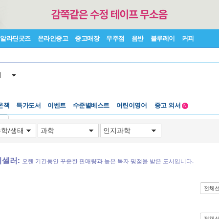
알라딘굿즈
온라인중고
중고매장
우주점
음반
블루레이
커피
서
온책
특가도서
이벤트
수준별베스트
어린이영어
중고 외서
N
Lexile®
5백원부터
기
수준별베스트
중고 외서
디셀러:
오랜 기간동안 꾸준한 판매량과 높은 독자 평점을 받은 도서입니다.
전체
전체