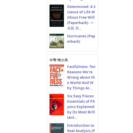
Determined: A S
cience of Life W
ithout Free Will
(Paperback) - <
모든 것...
Hurricanes (Pap
erback)
수학 베스트
Factfulness: Ten
Reasons We're
Wrong about th
e World-And W
hy Things Ar...
Six Easy Pieces:
Essentials of Ph
ysics Explained
by Its Most Brill
iant...
Introduction to
Real Analysis (P