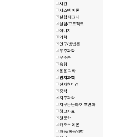
시간
시스템 이론
실험 테크닉
실험/프로젝트
에너지
역학
연구/방법론
우주과학
우주론
음향
응용 과학
인지과학
전자현미경
중력
지구과학
지구온난화/기후변화
참고자료
천문학
카오스 이론
파동/파동역학