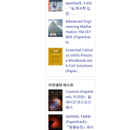
aperback, 3 ed)
- 『실 해석학 입
문 - ...
Advanced Engi
neering Mathe
matics 10e ISV
WIE (Paperbac
k)
Essential Calcul
us Skills Practic
e Workbook wit
h Full Solutions
(Paper...
자연생태 베스트
Cosmos (Paperb
ack, 미국판) - 칼
세이건'코스모스'
원서
ANIMAL FARM
(Paperback) -
『동물농장』원서