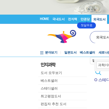
HOME
국내도서
전자책
만권당
외국도서
첫달무료
외국도
분야보기
일본도서
베스트셀러
새로나
일본어입력
인지과학
도서 모두보기
스테
베스트셀러
스테디셀러
최고평점도서
편집자 추천 도서