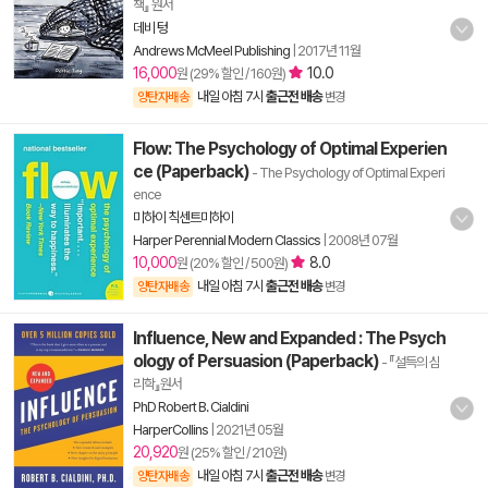
책』 원서
데비 텅
Andrews McMeel Publishing
|
2017년 11월
16,000
10.0
원 (29% 할인 / 160원)
내일 아침 7시
출근전 배송
양탄자배송
변경
Flow: The Psychology of Optimal Experien
ce (Paperback)
- The Psychology of Optimal Experi
ence
미하이 칙센트미하이
Harper Perennial Modern Classics
|
2008년 07월
10,000
8.0
원 (20% 할인 / 500원)
내일 아침 7시
출근전 배송
양탄자배송
변경
Influence, New and Expanded : The Psych
ology of Persuasion (Paperback)
- 『설득의 심
리학』원서
PhD Robert B. Cialdini
HarperCollins
|
2021년 05월
20,920
원 (25% 할인 / 210원)
내일 아침 7시
출근전 배송
양탄자배송
변경