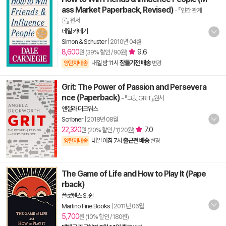
ass Market Paperback, Revised)
- 『인간 관계
론』 원서
데일 카네기
Simon & Schuster
|
2010년 04월
8,600
9.6
원 (39% 할인 / 90원)
내일 밤 11시
잠들기전 배송
양탄자배송
변경
Grit: The Power of Passion and Persevera
nce (Paperback)
- 『그릿 GRIT』원서
앤절라 더크워스
Scribner
|
2018년 08월
22,320
7.0
원 (20% 할인 / 1,120원)
내일 아침 7시
출근전 배송
양탄자배송
변경
The Game of Life and How to Play It (Pape
rback)
플로렌스 S. 쉰
Martino Fine Books
|
2011년 06월
5,700
원 (10% 할인 / 180원)