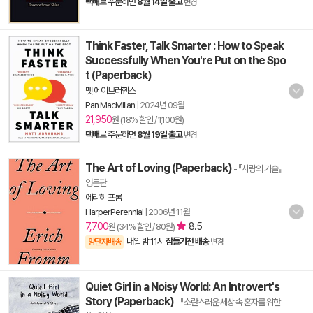
택배
로 주문하면
8월 14일 출고
변경
Think Faster, Talk Smarter : How to Speak
Successfully When You're Put on the Spo
t (Paperback)
맷 에이브러햄스
Pan MacMillan
|
2024년 09월
21,950
원 (18% 할인 / 1,100원)
택배
로 주문하면
8월 19일 출고
변경
The Art of Loving (Paperback)
- 『사랑의 기술』
영문판
에리히 프롬
HarperPerennial
|
2006년 11월
7,700
8.5
원 (34% 할인 / 80원)
내일 밤 11시
잠들기전 배송
양탄자배송
변경
Quiet Girl in a Noisy World: An Introvert's
Story (Paperback)
- 『소란스러운 세상 속 혼자를 위한