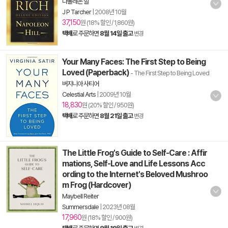
나폴레온 힐
J P Tarcher
|
2008년 10월
37,150
원 (18% 할인 / 1,860원)
택배
로 주문하면
8월 14일 출고
변경
Your Many Faces: The First Step to Being
Loved (Paperback)
- The First Step to Being Loved
버지니아 사티어
Celestial Arts
|
2009년 10월
18,830
원 (20% 할인 / 950원)
택배
로 주문하면
8월 21일 출고
변경
The Little Frog's Guide to Self-Care : Affir
mations, Self-Love and Life Lessons Acc
ording to the Internet's Beloved Mushroo
m Frog (Hardcover)
Maybell Reiter
Summersdale
|
2023년 08월
17,960
원 (18% 할인 / 900원)