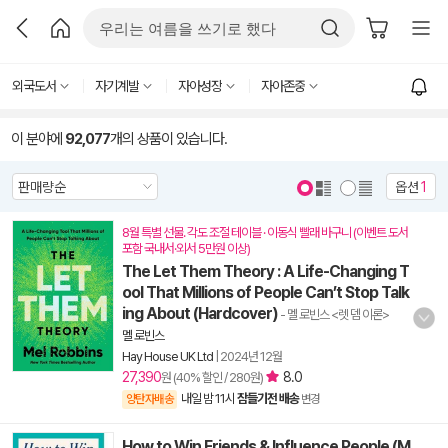
외국도서
자기계발
자아성장
자아존중
이 분야에
92,077
개의 상품이 있습니다.
옵션
1
8월 특별 선물. 각도 조절 테이블 · 이동식 빨래 바구니 (이벤트 도서
포함 국내서·외서 5만원 이상)
The Let Them Theory : A Life-Changing T
ool That Millions of People Can’t Stop Talk
ing About (Hardcover)
- 멜 로빈스 <렛 뎀 이론>
멜 로빈스
Hay House UK Ltd
|
2024년 12월
27,390
8.0
원 (40% 할인 / 280원)
내일 밤 11시
잠들기전 배송
양탄자배송
변경
How to Win Friends & Influence People (M