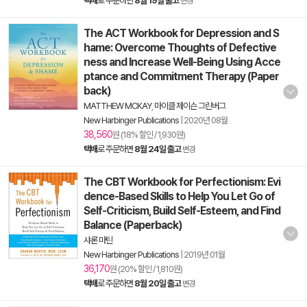
택배
로 주문하면
8월 19일 출고
변경
The ACT Workbook for Depression and S
hame: Overcome Thoughts of Defective
ness and Increase Well-Being Using Acce
ptance and Commitment Therapy (Paper
back)
MATTHEW MCKAY
,
마이클 제이슨 그린버그
New Harbinger Publications
|
2020년 08월
38,560
원 (18% 할인 / 1,930원)
택배
로 주문하면
8월 24일 출고
변경
The CBT Workbook for Perfectionism: Evi
dence-Based Skills to Help You Let Go of
Self-Criticism, Build Self-Esteem, and Find
Balance (Paperback)
샤론 마틴
New Harbinger Publications
|
2019년 01월
36,170
원 (20% 할인 / 1,810원)
택배
로 주문하면
8월 20일 출고
변경