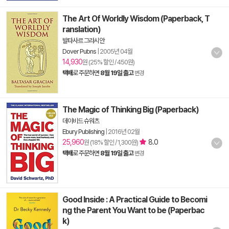
The Art Of Worldly Wisdom (Paperback, T
ranslation)
발타사르 그라시안
Dover Pubns
|
2005년 04월
14,930
원 (25% 할인 / 450원)
택배
로 주문하면
8월 19일 출고
변경
The Magic of Thinking Big (Paperback)
데이비드 슈워츠
Ebury Publishing
|
2016년 02월
25,960
8.0
원 (18% 할인 / 1,300원)
택배
로 주문하면
8월 19일 출고
변경
Good Inside : A Practical Guide to Becomi
ng the Parent You Want to be (Paperbac
k)