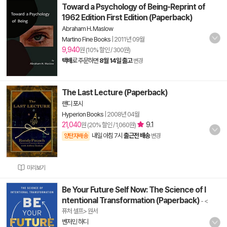
Toward a Psychology of Being-Reprint of
1962 Edition First Edition (Paperback)
Abraham H. Maslow
Martino Fine Books
|
2011년 09월
9,940
원 (10% 할인 / 300원)
택배
로 주문하면
8월 14일 출고
변경
The Last Lecture (Paperback)
랜디 포시
Hyperion Books
|
2008년 04월
21,040
9.1
원 (20% 할인 / 1,060원)
내일 아침 7시
출근전 배송
양탄자배송
변경
미리보기
Be Your Future Self Now: The Science of I
ntentional Transformation (Paperback)
- <
퓨처 셀프> 원서
벤저민 하디