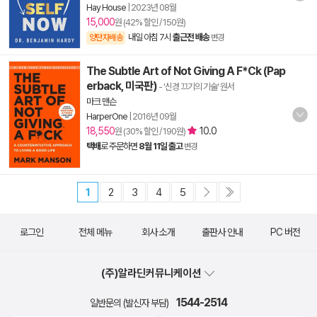
Hay House
|
2023년 08월
15,000
원 (42% 할인 / 150원)
내일 아침 7시
출근전 배송
양탄자배송
변경
The Subtle Art of Not Giving A F*Ck (Pap
erback, 미국판)
- '신경 끄기의 기술' 원서
마크 맨슨
HarperOne
|
2016년 09월
18,550
10.0
원 (30% 할인 / 190원)
택배
로 주문하면
8월 11일 출고
변경
1
2
3
4
5
로그인
전체 메뉴
회사 소개
출판사 안내
PC 버전
(주)알라딘커뮤니케이션
1544-2514
일반문의 (발신자 부담)