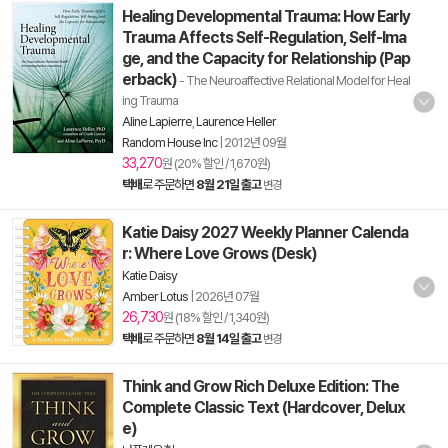
Healing Developmental Trauma: How Early
Trauma Affects Self-Regulation, Self-Ima
ge, and the Capacity for Relationship (Pap
erback)
- The Neuroaffective Relational Model for Heal
ing Trauma
Aline Lapierre
,
Laurence Heller
Random House Inc
|
2012년 09월
33,270
원 (20% 할인 / 1,670원)
택배
로 주문하면
8월 21일 출고
변경
Katie Daisy 2027 Weekly Planner Calenda
r: Where Love Grows (Desk)
Katie Daisy
Amber Lotus
|
2026년 07월
26,730
원 (18% 할인 / 1,340원)
택배
로 주문하면
8월 14일 출고
변경
Think and Grow Rich Deluxe Edition: The
Complete Classic Text (Hardcover, Delux
e)