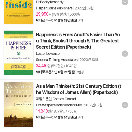
Dr Becky Kennedy
HarperCollins Publishers
|
2022년 09월
29,950
원 (18% 할인 / 1,500원)
택배
로 주문하면
8월 19일 출고
변경
Happiness Is Free: And It's Easier Than Yo
u Think, Books 1 through 5, The Greatest
Secret Edition (Paperback)
Lester Levenson
Sedona Training Associates
|
2020년 10월
34,410
원 (5% 할인 / 1,040원)
택배
로 주문하면
8월 25일 출고
변경
As a Man Thinketh: 21st Century Edition (t
he Wisdom of James Allen) (Paperback)
제임스 앨런
,
Charles Conrad
Createspace Independent Pub
|
2017년 07월
14,840
원 (18% 할인 / 750원)
택배
로 주문하면
8월 14일 출고
변경