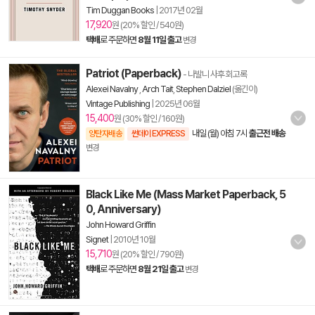
Tim Duggan Books
|
2017년 02월
17,920
원 (20% 할인 / 540원)
택배
로 주문하면
8월 11일 출고
변경
Patriot (Paperback)
- 나발니 사후 회고록
Alexei Navalny
,
Arch Tait
,
Stephen Dalziel
(옮긴이)
Vintage Publishing
|
2025년 06월
15,400
원 (30% 할인 / 160원)
내일 (월) 아침 7시
출근전 배송
양탄자배송
썬데이 EXPRESS
변경
Black Like Me (Mass Market Paperback, 5
0, Anniversary)
John Howard Griffin
Signet
|
2010년 10월
15,710
원 (20% 할인 / 790원)
택배
로 주문하면
8월 21일 출고
변경