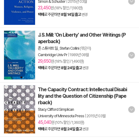
Simon & Schuster
|
2015년 03월
23,450
원 (18% 할인 / 1,180원)
택배
로 주문하면
8월 14일 출고
변경
J. S. Mill: 'On Liberty' and Other Writings (P
aperback)
존 스튜어트 밀
,
Stefan Collini
(엮은이)
Cambridge Univ Pr
|
1989년 08월
29,650
원 (18% 할인 / 1,490원)
택배
로 주문하면
8월 24일 출고
변경
The Capacity Contract: Intellectual Disabi
lity and the Question of Citizenship (Pape
rback)
Stacy Clifford Simplican
University of Minnesota Press
|
2015년 03월
45,040
원 (10% 할인 / 1,360원)
택배
로 주문하면
8월 24일 출고
변경