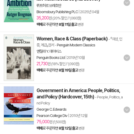
뤼트허르 브레흐만
Bloomsbury Publishing PLC
|
2025년 04월
35,200
원 (20% 할인 / 1,060원)
택배
로 주문하면
8월 11일 출고
변경
Women, Race & Class (Paperback)
- 『여성, 인
종, 계급』원서
-
Penguin Modern Classics
앤절라 Y. 데이비스
Penguin Books Ltd
|
2019년 10월
21,730
원 (18% 할인 / 1,090원)
택배
로 주문하면
8월 19일 출고
변경
Government in America: People, Politics,
and Policy (Hardcover, 15th)
- People, Politics, a
nd Policy
George C. Edwards
Pearson College Div
|
2010년 12월
75,000
원 (1,500원)
택배
로 주문하면
8월 12일 출고
변경