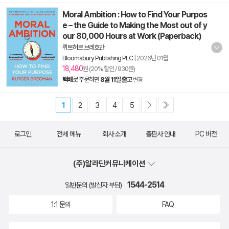
Moral Ambition : How to Find Your Purpos
e – the Guide to Making the Most out of y
our 80,000 Hours at Work (Paperback)
뤼트허르 브레흐만
Bloomsbury Publishing PLC
|
2026년 01월
18,480
원 (20% 할인 / 930원)
택배
로 주문하면
8월 11일 출고
변경
1
2
3
4
5
로그인
전체 메뉴
회사 소개
출판사 안내
PC 버전
(주)알라딘커뮤니케이션
1544-2514
일반문의 (발신자 부담)
1:1 문의
FAQ