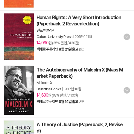
Human Rights : A Very Short Introduction
(Paperback, 2 Revised edition)
앤드루 클래펌
Oxford University Press
|
2015년 11월
14,090
원 (35% 할인 / 430원)
택배
로 주문하면
8월 21일 출고
변경
The Autobiography of Malcolm X (Mass M
arket Paperback)
Malcolm X
Ballantine Books
|
1987년 10월
14,630
원 (18% 할인 / 740원)
택배
로 주문하면
8월 14일 출고
변경
A Theory of Justice (Paperback, 2, Revise
d)