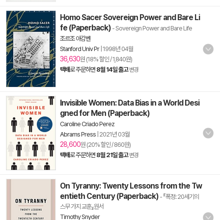
Homo Sacer Sovereign Power and Bare Li
fe (Paperback)
- Sovereign Power and Bare Life
조르조 아감벤
Stanford Univ Pr
|
1998년 04월
36,630
원 (18% 할인 / 1,840원)
택배
로 주문하면
8월 14일 출고
변경
Invisible Women: Data Bias in a World Desi
gned for Men (Paperback)
Caroline Criado Perez
Abrams Press
|
2021년 03월
28,600
원 (20% 할인 / 860원)
택배
로 주문하면
8월 21일 출고
변경
On Tyranny: Twenty Lessons from the Tw
entieth Century (Paperback)
- 『폭정: 20세기의
스무 가지 교훈』원서
Timothy Snyder