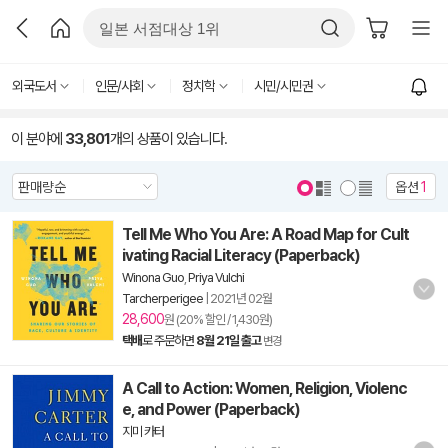
외국도서
인문/사회
정치학
시민/시민권
이 분야에
33,801
개의 상품이 있습니다.
옵션
1
Tell Me Who You Are: A Road Map for Cult
ivating Racial Literacy (Paperback)
Winona Guo
,
Priya Vulchi
Tarcherperigee
|
2021년 02월
28,600
원 (20% 할인 / 1,430원)
택배
로 주문하면
8월 21일 출고
변경
A Call to Action: Women, Religion, Violenc
e, and Power (Paperback)
지미 카터