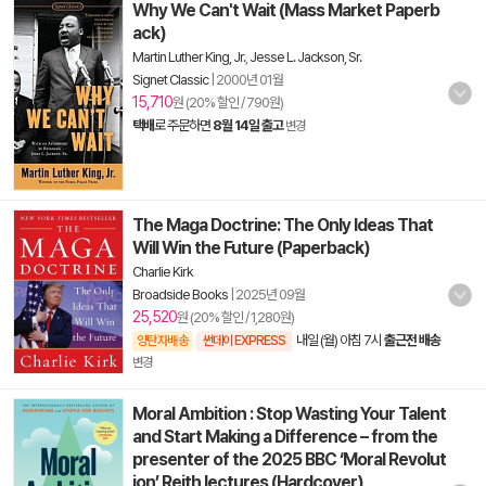
Why We Can't Wait (Mass Market Paperb
ack)
Martin Luther King, Jr.
,
Jesse L. Jackson, Sr.
Signet Classic
|
2000년 01월
15,710
원 (20% 할인 / 790원)
택배
로 주문하면
8월 14일 출고
변경
The Maga Doctrine: The Only Ideas That
Will Win the Future (Paperback)
Charlie Kirk
Broadside Books
|
2025년 09월
25,520
원 (20% 할인 / 1,280원)
내일 (월) 아침 7시
출근전 배송
양탄자배송
썬데이 EXPRESS
변경
Moral Ambition : Stop Wasting Your Talent
and Start Making a Difference – from the
presenter of the 2025 BBC ‘Moral Revolut
ion’ Reith lectures (Hardcover)