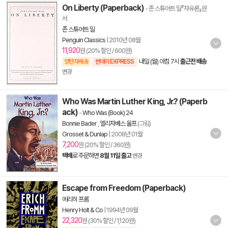
On Liberty (Paperback)
- 존 스튜어트 밀『자유론』원
서
존 스튜어트 밀
Penguin Classics
|
2010년 08월
11,920
원 (20% 할인 / 600원)
내일 (월) 아침 7시
출근전 배송
양탄자배송
썬데이 EXPRESS
변경
Who Was Martin Luther King, Jr.? (Paperb
ack)
-
Who Was (Book) 24
Bonnie Bader
,
엘리자베스 울프
(그림)
Grosset & Dunlap
|
2008년 01월
7,200
원 (20% 할인 / 360원)
택배
로 주문하면
8월 11일 출고
변경
Escape from Freedom (Paperback)
에리히 프롬
Henry Holt & Co
|
1994년 09월
22,320
원 (30% 할인 / 1,120원)