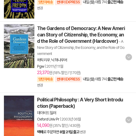
내일 (월) 아침 7시
출근전 배송
양탄자배송
썬데이 EXPRESS
변경
The Gardens of Democracy: A New Ameri
can Story of Citizenship, the Economy, an
d the Role of Government (Hardcover)
- A
New Story of Citizenship, the Economy, and the Role of Go
vernment
에릭 리우
,
닉 하나우어
Pgw
|
2011년 11월
23,370
원 (18% 할인 / 1,170원)
내일 (월) 아침 7시
출근전 배송
양탄자배송
썬데이 EXPRESS
변경
Political Philosophy : A Very Short Introdu
ction (Paperback)
데이비드 밀러
Oxford Univ Pr
|
2003년 06월
14,090
원 (35% 할인 / 430원)
택배
로 주문하면
8월 21일 출고
변경