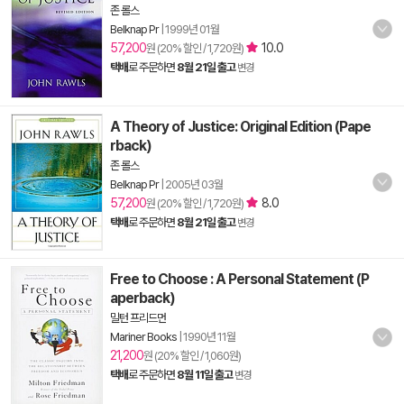
존 롤스
Belknap Pr
|
1999년 01월
57,200
10.0
원 (20% 할인 / 1,720원)
택배
로 주문하면
8월 21일 출고
변경
A Theory of Justice: Original Edition (Pape
rback)
존 롤스
Belknap Pr
|
2005년 03월
57,200
8.0
원 (20% 할인 / 1,720원)
택배
로 주문하면
8월 21일 출고
변경
Free to Choose : A Personal Statement (P
aperback)
밀턴 프리드먼
Mariner Books
|
1990년 11월
21,200
원 (20% 할인 / 1,060원)
택배
로 주문하면
8월 11일 출고
변경