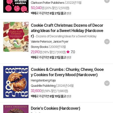
Clarkson Potter Publishers
|
2022년 11월
50,040
원 (20% 할인 / 2,510원)
택배
로 주문하면
8월 21일 출고
변경
Cookie Craft Christmas: Dozens of Decor
ating Ideas for a Sweet Holiday (Hardcove
r)
- Dozens of Decorating Ideas for a Sweet Holiday
Valerie Peterson
,
Janice Fryer
Storey Books
|
2009년 10월
21,910
7.0
원 (18% 할인 / 1,100원)
택배
로 주문하면
8월 21일 출고
변경
Cookies & Crumbs : Chunky, Chewy, Gooe
y Cookies for Every Mood (Hardcover)
Hengstenberg Kaja
Quadrille Publishing
|
2024년 04월
33,600
원 (18% 할인 / 1,680원)
택배
로 주문하면
8월 19일 출고
변경
Dorie's Cookies (Hardcover)