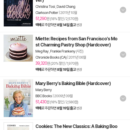
ver)
Christina Tosi
,
David Chang
Clarkson Potter
|
2011년 10월
51,290
원 (18% 할인 / 2,570원)
택배
로 주문하면
8월 14일 출고
변경
Miette: Recipes from San Francisco's Mo
st Charming Pastry Shop (Hardcover)
Meg Ray
,
Frankie Frankeny
(사진)
Chronicle Books (CA)
|
2011년 06월
39,320
원 (20% 할인 / 1,970원)
택배
로 주문하면
8월 19일 출고
변경
Mary Berry's Baking Bible (Hardcover)
Mary Berry
BBC Books
|
2009년 09월
51,430
원 (18% 할인 / 2,580원)
택배
로 주문하면
8월 19일 출고
변경
Cookies: The New Classics: A Baking Boo