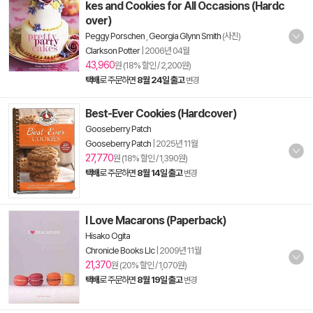
kes and Cookies for All Occasions (Hardc
over)
Peggy Porschen
,
Georgia Glynn Smith
(사진)
Clarkson Potter
|
2006년 04월
43,960
원 (18% 할인 / 2,200원)
택배
로 주문하면
8월 24일 출고
변경
Best-Ever Cookies (Hardcover)
Gooseberry Patch
Gooseberry Patch
|
2025년 11월
27,770
원 (18% 할인 / 1,390원)
택배
로 주문하면
8월 14일 출고
변경
I Love Macarons (Paperback)
Hisako Ogita
Chronicle Books Llc
|
2009년 11월
21,370
원 (20% 할인 / 1,070원)
택배
로 주문하면
8월 19일 출고
변경