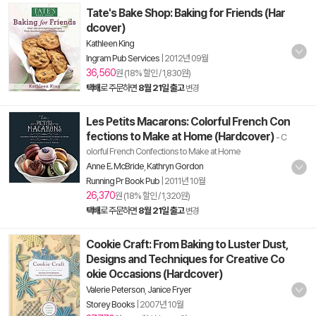
Tate's Bake Shop: Baking for Friends (Har
dcover)
Kathleen King
Ingram Pub Services
|
2012년 09월
36,560
원 (18% 할인 / 1,830원)
택배
로 주문하면
8월 21일 출고
변경
Les Petits Macarons: Colorful French Con
fections to Make at Home (Hardcover)
- C
olorful French Confections to Make at Home
Anne E. McBride
,
Kathryn Gordon
Running Pr Book Pub
|
2011년 10월
26,370
원 (18% 할인 / 1,320원)
택배
로 주문하면
8월 21일 출고
변경
Cookie Craft: From Baking to Luster Dust,
Designs and Techniques for Creative Co
okie Occasions (Hardcover)
Valerie Peterson
,
Janice Fryer
Storey Books
|
2007년 10월