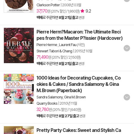
Clarkson Potter
|
2008년 03월
37,170
9.2
원 (20% 할인 / 1,860원)
택배
로 주문하면
8월 21일 출고
변경
Pierre Herm?Macaron: The Ultimate Reci
pes from the Master P?issier (Hardcover)
Pierre Herme
,
Laurent Fau
(사진)
Stewart Tabori & Chang
|
2015년 10월
71,490
원 (20% 할인 / 2,150원)
택배
로 주문하면
8월 21일 출고
변경
1000 Ideas for Decorating Cupcakes, Co
okies & Cakes / Sandra Salamony & Gina
M. Brown (Paperback)
Sandra Salamony
,
Gina M. Brown
Quarry Books
|
2010년 11월
32,780
원 (20% 할인 / 1,640원)
택배
로 주문하면
8월 27일 출고
변경
Pretty Party Cakes: Sweet and Stylish Ca