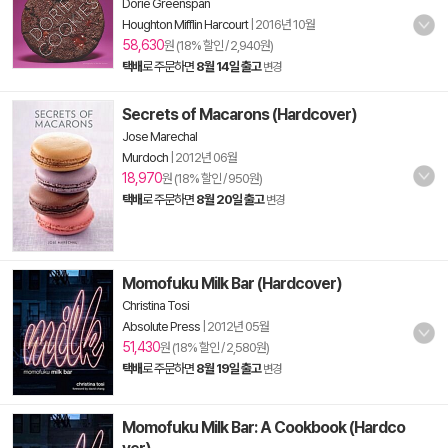
Dorie Greenspan
Houghton Mifflin Harcourt
|
2016년 10월
58,630
원 (18% 할인 / 2,940원)
택배
로 주문하면
8월 14일 출고
변경
Secrets of Macarons (Hardcover)
Jose Marechal
Murdoch
|
2012년 06월
18,970
원 (18% 할인 / 950원)
택배
로 주문하면
8월 20일 출고
변경
Momofuku Milk Bar (Hardcover)
Christina Tosi
Absolute Press
|
2012년 05월
51,430
원 (18% 할인 / 2,580원)
택배
로 주문하면
8월 19일 출고
변경
Momofuku Milk Bar: A Cookbook (Hardco