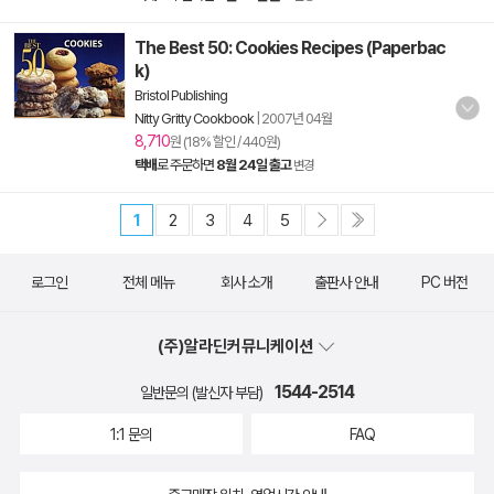
The Best 50: Cookies Recipes (Paperbac
k)
Bristol Publishing
Nitty Gritty Cookbook
|
2007년 04월
8,710
원 (18% 할인 / 440원)
택배
로 주문하면
8월 24일 출고
변경
1
2
3
4
5
로그인
전체 메뉴
회사 소개
출판사 안내
PC 버전
(주)알라딘커뮤니케이션
1544-2514
일반문의 (발신자 부담)
1:1 문의
FAQ