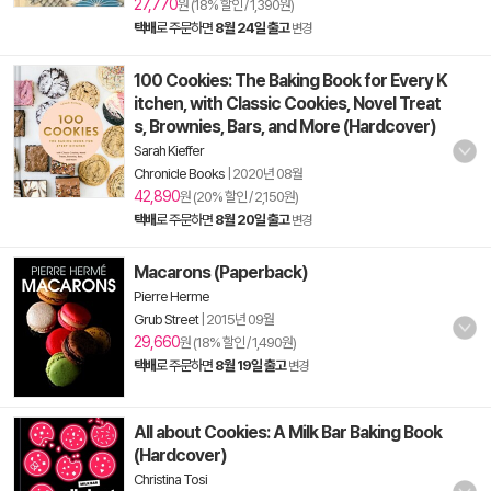
27,770
원 (18% 할인 / 1,390원)
택배
로 주문하면
8월 24일 출고
변경
100 Cookies: The Baking Book for Every K
itchen, with Classic Cookies, Novel Treat
s, Brownies, Bars, and More (Hardcover)
Sarah Kieffer
Chronicle Books
|
2020년 08월
42,890
원 (20% 할인 / 2,150원)
택배
로 주문하면
8월 20일 출고
변경
Macarons (Paperback)
Pierre Herme
Grub Street
|
2015년 09월
29,660
원 (18% 할인 / 1,490원)
택배
로 주문하면
8월 19일 출고
변경
All about Cookies: A Milk Bar Baking Book
(Hardcover)
Christina Tosi