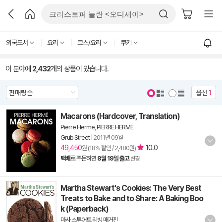
외국도서
요리
코스/요리
쿠키
이 분야에
2,432
개의 상품이 있습니다.
옵션
1
Macarons (Hardcover, Translation)
Pierre Herme
,
PIERRE HERME
Grub Street
|
2011년 09월
49,450
10.0
원 (18% 할인 / 2,480원)
택배
로 주문하면
8월 19일 출고
변경
Martha Stewart's Cookies: The Very Best
Treats to Bake and to Share: A Baking Boo
k (Paperback)
마사 스튜어트 리빙 매거진