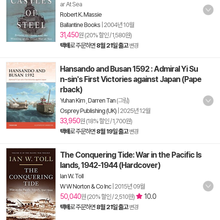
ar At Sea
Robert K. Massie
Ballantine Books
|
2004년 10월
31,450
원 (20% 할인 / 1,580원)
택배
로 주문하면
8월 21일 출고
변경
Hansando and Busan 1592 : Admiral Yi Su
n-sin's First Victories against Japan (Pape
rback)
Yuhan Kim
,
Darren Tan
(그림)
Osprey Publishing (UK)
|
2025년 12월
33,950
원 (18% 할인 / 1,700원)
택배
로 주문하면
8월 19일 출고
변경
The Conquering Tide: War in the Pacific Is
lands, 1942-1944 (Hardcover)
Ian W. Toll
W W Norton & Co Inc
|
2015년 09월
50,040
10.0
원 (20% 할인 / 2,510원)
택배
로 주문하면
8월 21일 출고
변경