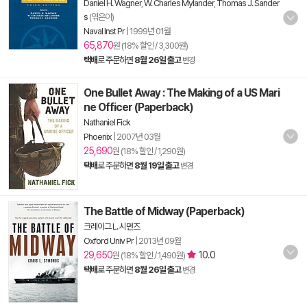
Daniel H. Wagner
,
W. Charles Mylander
,
Thomas J. Sander
s
(엮은이)
Naval Inst Pr
|
1999년 01월
65,870
원 (18% 할인 / 3,300원)
택배
로 주문하면
8월 26일 출고
변경
One Bullet Away : The Making of a US Mari
ne Officer (Paperback)
Nathaniel Fick
Phoenix
|
2007년 03월
25,690
원 (18% 할인 / 1,290원)
택배
로 주문하면
8월 19일 출고
변경
The Battle of Midway (Paperback)
크레이그 L. 시먼즈
Oxford Univ Pr
|
2013년 09월
29,650
10.0
원 (18% 할인 / 1,490원)
택배
로 주문하면
8월 26일 출고
변경