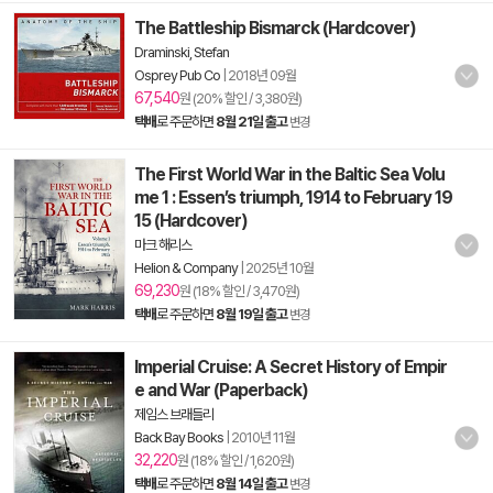
The Battleship Bismarck (Hardcover)
Draminski, Stefan
Osprey Pub Co
|
2018년 09월
67,540
원 (20% 할인 / 3,380원)
택배
로 주문하면
8월 21일 출고
변경
The First World War in the Baltic Sea Volu
me 1 : Essen’s triumph, 1914 to February 19
15 (Hardcover)
마크 해리스
Helion & Company
|
2025년 10월
69,230
원 (18% 할인 / 3,470원)
택배
로 주문하면
8월 19일 출고
변경
Imperial Cruise: A Secret History of Empir
e and War (Paperback)
제임스 브래들리
Back Bay Books
|
2010년 11월
32,220
원 (18% 할인 / 1,620원)
택배
로 주문하면
8월 14일 출고
변경