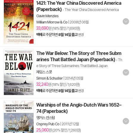
1421: The Year China Discovered America
(Paperback)
- The Year China Discovered America
Gavin Menzies
William Morrow & Co
|
2008년 06월
33,690
원 (18% 할인 / 1,690원)
택배
로 주문하면
8월 14일 출고
변경
The War Below: The Story of Three Subm
arines That Battled Japan (Paperback)
- Th
e Story of Three Submarines That Battled Japan
제임스 스콧
Simon & Schuster
|
2014년 05월
32,240
원 (18% 할인 / 1,620원)
택배
로 주문하면
8월 14일 출고
변경
Warships of the Anglo-Dutch Wars 1652–
74 (Paperback)
앵거스 컨스텀
Osprey Pub Co
|
2011년 12월
25,060
원 (20% 할인 / 1,260원)