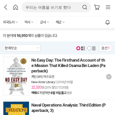
외국도서
역사
군사
해군
이 분야에
16,910
개의 상품이 있습니다.
옵션
1
No Easy Day: The Firsthand Account of th
e Mission That Killed Osama Bin Laden (Pa
perback)
케빈 모러
,
마크 오언
New Amer Library
|
2014년 05월
22,320
원 (20% 할인 / 1,120원)
택배
로 주문하면
8월 11일 출고
변경
Naval Operations Analysis: Third Edition (P
aperback, 3)