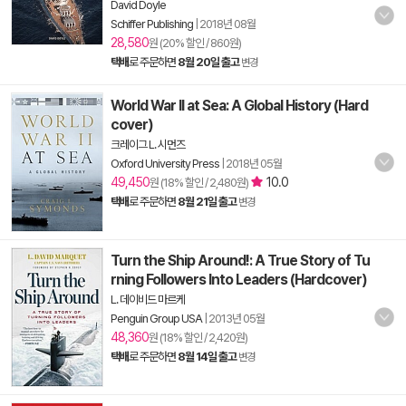
David Doyle
Schiffer Publishing
|
2018년 08월
28,580
원 (20% 할인 / 860원)
택배
로 주문하면
8월 20일 출고
변경
World War II at Sea: A Global History (Hard
cover)
크레이그 L. 시먼즈
Oxford University Press
|
2018년 05월
49,450
10.0
원 (18% 할인 / 2,480원)
택배
로 주문하면
8월 21일 출고
변경
Turn the Ship Around!: A True Story of Tu
rning Followers Into Leaders (Hardcover)
L. 데이비드 마르케
Penguin Group USA
|
2013년 05월
48,360
원 (18% 할인 / 2,420원)
택배
로 주문하면
8월 14일 출고
변경