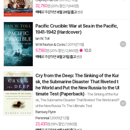
32,780
원 (20% 할인 / 1,640원)
택배
로 주문하면
8월 26일 출고
변경
Pacific Crucible: War at Sea in the Pacific,
1941-1942 (Hardcover)
Ian W. Toll
W W Norton & Co Inc
|
2011년 11월
57,180
10.0
원 (20% 할인 / 2,860원)
택배
로 주문하면
8월 21일 출고
변경
Cry from the Deep: The Sinking of the Kur
sk, the Submarine Disaster That Riveted t
he World and Put the New Russia to the Ul
timate Test (Paperback)
- The Sinking of the Kur
sk, The Submarine Disaster That Riveted The World and P
ut the New Russia To The Ultimate Test
Ramsey Flynn
Perennial
|
2005년 12월
23,430
원 (18% 할인 / 1,180원)