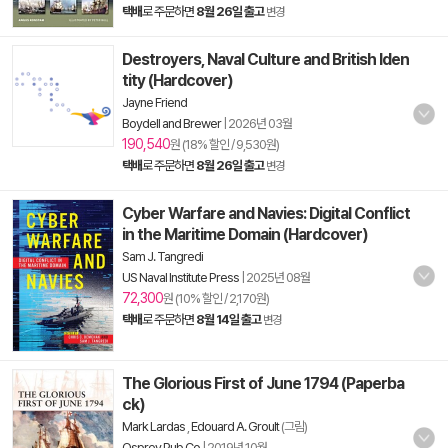
택배
로 주문하면
8월 26일 출고
변경
Destroyers, Naval Culture and British Iden
tity (Hardcover)
Jayne Friend
Boydell and Brewer
|
2026년 03월
190,540
원 (18% 할인 / 9,530원)
택배
로 주문하면
8월 26일 출고
변경
Cyber Warfare and Navies: Digital Conflict
in the Maritime Domain (Hardcover)
Sam J. Tangredi
US Naval Institute Press
|
2025년 08월
72,300
원 (10% 할인 / 2,170원)
택배
로 주문하면
8월 14일 출고
변경
The Glorious First of June 1794 (Paperba
ck)
Mark Lardas
,
Edouard A. Groult
(그림)
Osprey Pub Co
|
2019년 10월