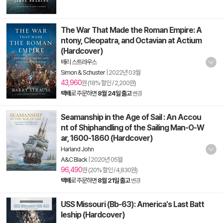
The War That Made the Roman Empire: A
ntony, Cleopatra, and Octavian at Actium
(Hardcover)
배리 스트라우스
Simon & Schuster
|
2022년 03월
43,960
원 (18% 할인 / 2,200원)
택배
로 주문하면
8월 24일 출고
변경
Seamanship in the Age of Sail : An Accou
nt of Shiphandling of the Sailing Man-O-W
ar, 1600-1860 (Hardcover)
Harland John
A&C Black
|
2020년 05월
96,490
원 (20% 할인 / 4,830원)
택배
로 주문하면
8월 21일 출고
변경
USS Missouri (Bb-63): America's Last Batt
leship (Hardcover)