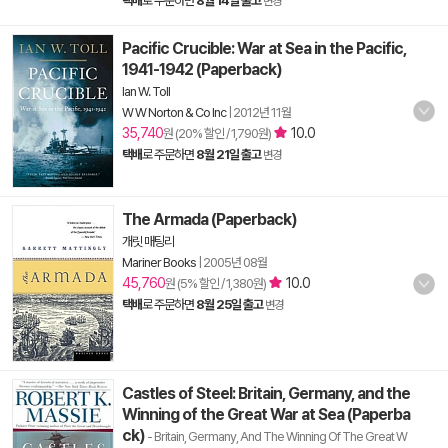
택배
로 주문하면
8월 14일 출고
변경
Pacific Crucible: War at Sea in the Pacific,
1941-1942 (Paperback)
Ian W. Toll
W W Norton & Co Inc
|
2012년 11월
35,740
10.0
원 (20% 할인 / 1,790원)
택배
로 주문하면
8월 21일 출고
변경
The Armada (Paperback)
개릿 매팅리
Mariner Books
|
2005년 08월
45,760
10.0
원 (5% 할인 / 1,380원)
택배
로 주문하면
8월 25일 출고
변경
Castles of Steel: Britain, Germany, and the
Winning of the Great War at Sea (Paperba
ck)
- Britain, Germany, And The Winning Of The Great W