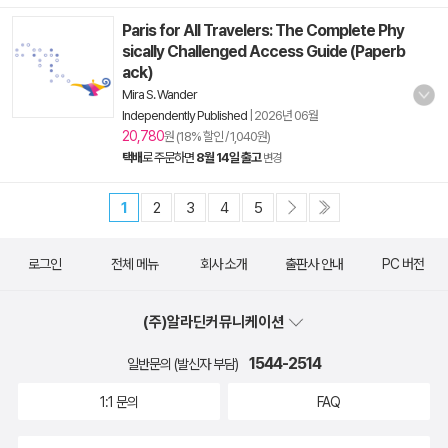
Paris for All Travelers: The Complete Phy
sically Challenged Access Guide (Paperb
ack)
Mira S. Wander
Independently Published
|
2026년 06월
20,780
원 (18% 할인 / 1,040원)
택배
로 주문하면
8월 14일 출고
변경
1
2
3
4
5
로그인
전체 메뉴
회사 소개
출판사 안내
PC 버전
(주)알라딘커뮤니케이션
1544-2514
일반문의 (발신자 부담)
1:1 문의
FAQ