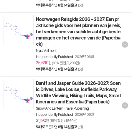
택배
로 주문하면
8월 14일 출고
변경
Noorwegen Reisgids 2026 - 2027: Een pr
aktische gids voor het plannen van je reis,
het verkennen van schilderachtige beste
mmingen en het ervaren van de (Paperba
ck)
Nyra Vellmont
Independently Published
|
2026년 06월
25,690
원 (18% 할인 / 1,290원)
택배
로 주문하면
8월 14일 출고
변경
Banff and Jasper Guide 2026-2027: Scen
ic Drives, Lake Louise, Icefields Parkway,
Wildlife Viewing, Hiking Trails, Maps, Smart
Itineraries and Essentia (Paperback)
Snow And Lantern Travel Publishing
Independently Published
|
2026년 06월
31,190
원 (18% 할인 / 1,560원)
택배
로 주문하면
8월 14일 출고
변경