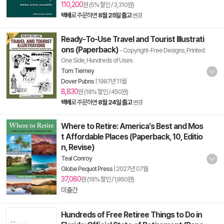
110,200
원 (5% 할인 / 3,310원)
택배
로 주문하면
8월 25일 출고
변경
Ready-To-Use Travel and Tourist Illustrati
ons (Paperback)
- Copyright-Free Designs, Printed
One Side, Hundreds of Uses
Tom Tierney
Dover Pubns
|
1987년 11월
8,830
원 (18% 할인 / 450원)
택배
로 주문하면
8월 24일 출고
변경
Where to Retire: America's Best and Mos
t Affordable Places (Paperback, 10, Editio
n, Revise)
Teal Conroy
Globe Pequot Press
|
2027년 07월
37,080
원 (18% 할인 / 1,860원)
미출간
Hundreds of Free Retiree Things to Do in