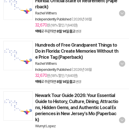
Florida: Official State of Retirement (Pape
rback)
Rachel Withers
Independently Published
|
2026년 06월
32,670
원 (18% 할인 / 1,640원)
택배
로 주문하면
8월 14일 출고
변경
Hundreds of Free Grandparent Things to
Do in Florida: Create Memories Without th
e Price Tag (Paperback)
Rachel Withers
Independently Published
|
2026년 06월
32,670
원 (18% 할인 / 1,640원)
택배
로 주문하면
8월 14일 출고
변경
Newark Tour Guide 2026: Your Essential
Guide to History, Culture, Dining, Attractio
ns, Hidden Gems, and Authentic Local Ex
periences in New Jersey's Mo (Paperbac
k)
Wumyt Lopez