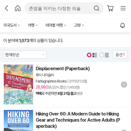
외국도서
여행
테마별 여행
고령
이 분야에
1,073
개의 상품이 있습니다.
옵션
1
Displacement (Paperback)
루시 나이슬리
Fantagraphics Books
|
2015년 02월
28,980
원 (20% 할인 / 1,450원)
택배
로 주문하면
8월 21일 출고
변경
Hiking Over 60: A Modern Guide to Hiking
Gear and Techniques for Active Adults (P
aperback)