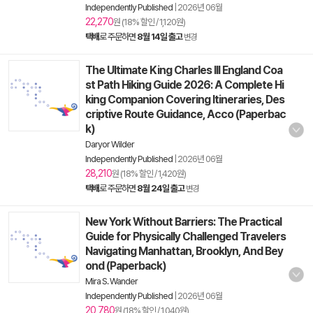
Independently Published
|
2026년 06월
22,270
원 (18% 할인 / 1,120원)
택배
로 주문하면
8월 14일 출고
변경
The Ultimate King Charles III England Coa
st Path Hiking Guide 2026: A Complete Hi
king Companion Covering Itineraries, Des
criptive Route Guidance, Acco (Paperbac
k)
Daryor Wilder
Independently Published
|
2026년 06월
28,210
원 (18% 할인 / 1,420원)
택배
로 주문하면
8월 24일 출고
변경
New York Without Barriers: The Practical
Guide for Physically Challenged Travelers
Navigating Manhattan, Brooklyn, And Bey
ond (Paperback)
Mira S. Wander
Independently Published
|
2026년 06월
20,780
원 (18% 할인 / 1,040원)