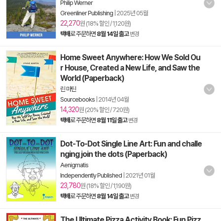
Philip Werner
Greenliner Publishing
|
2025년 05월
22,270
원 (18% 할인 / 1,120원)
택배
로 주문하면
8월 14일 출고
변경
Home Sweet Anywhere: How We Sold Ou
r House, Created a New Life, and Saw the
World (Paperback)
린 마틴
Sourcebooks
|
2014년 04월
14,320
원 (20% 할인 / 720원)
택배
로 주문하면
8월 11일 출고
변경
Dot-To-Dot Single Line Art: Fun and challe
nging join the dots (Paperback)
Aenigmatis
Independently Published
|
2021년 01월
23,780
원 (18% 할인 / 1,190원)
택배
로 주문하면
8월 14일 출고
변경
The Ultimate Pizza Activity Book: Fun Pizz