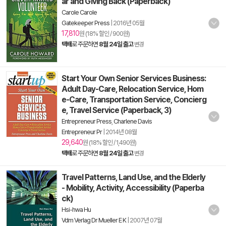
ar and Giving Back (Paperback)
Carole Carole
Gatekeeper Press
|
2016년 05월
17,810
원 (18% 할인 / 900원)
택배
로 주문하면
8월 24일 출고
변경
Start Your Own Senior Services Business:
Adult Day-Care, Relocation Service, Hom
e-Care, Transportation Service, Concierg
e, Travel Service (Paperback, 3)
Entrepreneur Press
,
Charlene Davis
Entrepreneur Pr
|
2014년 08월
29,640
원 (18% 할인 / 1,490원)
택배
로 주문하면
8월 24일 출고
변경
Travel Patterns, Land Use, and the Elderly
- Mobility, Activity, Accessibility (Paperba
ck)
Hsi-hwa Hu
Vdm Verlag Dr Mueller E K
|
2007년 07월