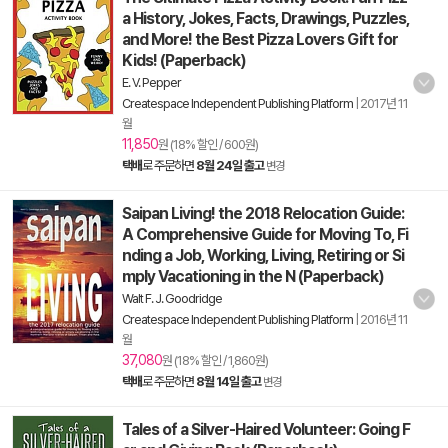
a History, Jokes, Facts, Drawings, Puzzles,
and More! the Best Pizza Lovers Gift for
Kids! (Paperback)
E. V. Pepper
Createspace Independent Publishing Platform
|
2017년 11
월
11,850
원 (18% 할인 / 600원)
택배
로 주문하면
8월 24일 출고
변경
Saipan Living! the 2018 Relocation Guide:
A Comprehensive Guide for Moving To, Fi
nding a Job, Working, Living, Retiring or Si
mply Vacationing in the N (Paperback)
Walt F. J. Goodridge
Createspace Independent Publishing Platform
|
2016년 11
월
37,080
원 (18% 할인 / 1,860원)
택배
로 주문하면
8월 14일 출고
변경
Tales of a Silver-Haired Volunteer: Going F