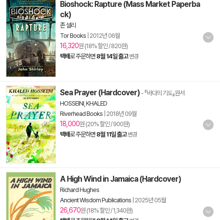
Bioshock: Rapture (Mass Market Paperba
ck)
존 셜리
Tor Books
|
2012년 06월
16,320
원 (18% 할인 / 820원)
택배
로 주문하면
8월 14일 출고
변경
Sea Prayer (Hardcover)
- 『바다의 기도』원서
HOSSEINI, KHALED
Riverhead Books
|
2018년 09월
18,000
원 (20% 할인 / 900원)
택배
로 주문하면
8월 11일 출고
변경
A High Wind in Jamaica (Hardcover)
Richard Hughes
Ancient Wisdom Publications
|
2025년 05월
26,670
원 (18% 할인 / 1,340원)