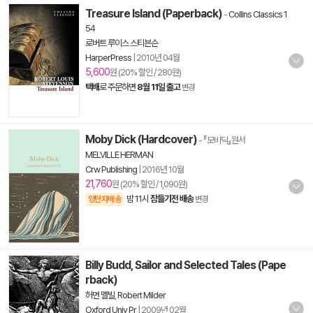
Treasure Island (Paperback)
-
Collins Classics 1
54
로버트 루이스 스티븐슨
HarperPress
|
2010년 04월
5,600
원 (20% 할인 / 280원)
택배
로 주문하면
8월 11일 출고
변경
Moby Dick (Hardcover)
- 『모비딕』원서
MELVILLE HERMAN
Crw Publishing
|
2016년 10월
21,760
원 (20% 할인 / 1,090원)
밤 11시
잠들기전 배송
양탄자배송
변경
Billy Budd, Sailor and Selected Tales (Pape
rback)
허먼 멜빌
,
Robert Milder
Oxford Univ Pr
|
2009년 02월