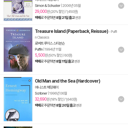
Simon & Schuster
|
2006년 05월
29,000
원 (20% 할인 / 1,450원)
택배
로 주문하면
8월 21일 출고
변경
Treasure Island (Paperback, Reissue)
- Puffi
n Classics
로버트 루이스 스티븐슨
Puffin
|
1994년 11월
5,500
원 (50% 할인 / 60원)
택배
로 주문하면
8월 11일 출고
변경
Old Man and the Sea (Hardcover)
어니스트 헤밍웨이
Scribner
|
1996년 06월
32,690
원 (18% 할인 / 1,640원)
택배
로 주문하면
8월 20일 출고
변경