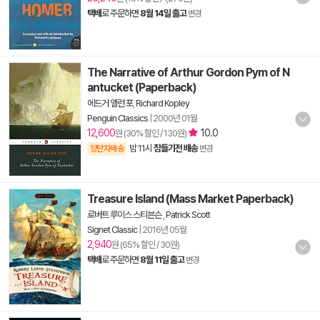
택배
로 주문하면
8월 14일 출고
변경
The Narrative of Arthur Gordon Pym of N
antucket (Paperback)
에드거 앨런 포
,
Richard Kopley
Penguin Classics
|
2000년 01월
12,600
10.0
원 (30% 할인 / 130원)
밤 11시
잠들기전 배송
양탄자배송
변경
Treasure Island (Mass Market Paperback)
로버트 루이스 스티븐슨
,
Patrick Scott
Signet Classic
|
2016년 05월
2,940
원 (65% 할인 / 30원)
택배
로 주문하면
8월 11일 출고
변경