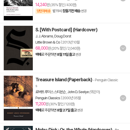
14,240
원 (35% 할인 / 430원)
밤 11시
잠들기전 배송
양탄자배송
변경
S. [With Postcard] (Hardcover)
J. J. Abrams
,
Doug Dorst
Little Brown & Co
|
2013년 10월
68,000
원 (20% 할인 / 2,040원)
택배
로 주문하면
8월 11일 출고
변경
Treasure Island (Paperback)
- Penguin Classic
s
로버트 루이스 스티븐슨
,
John D. Seelye
(엮은이)
Penguin Classics
|
2000년 05월
11,200
원 (30% 할인 / 120원)
택배
로 주문하면
8월 27일 출고
변경
Moby-Dick : Or, the Whale (Hardcover)