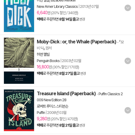
허먼 멜빌
,
Elizabeth Renker
New Amer Library Classics
|
2013년 07월
6,640
원 (20% 할인 / 340원)
택배
로 주문하면
8월 14일 출고
변경
Moby-Dick : or, the Whale (Paperback)
- 『모
비 딕』 원서
허먼 멜빌
Penguin Books
|
2003년 02월
16,800
원 (30% 할인 / 170원)
택배
로 주문하면
8월 27일 출고
변경
Treasure Island (Paperback)
-
Puffin Classics 2
009 New Edition 28
로버트 루이스 스티븐슨
Puffin
|
2008년 03월
9,280
원 (20% 할인 / 470원)
택배
로 주문하면
8월 21일 출고
변경