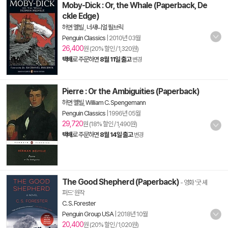
Moby-Dick : Or, the Whale (Paperback, De
ckle Edge)
허먼 멜빌
,
너새니얼 필브릭
Penguin Classics
|
2010년 03월
26,400
원 (20% 할인 / 1,320원)
택배
로 주문하면
8월 11일 출고
변경
Pierre : Or the Ambiguities (Paperback)
허먼 멜빌
,
William C. Spengemann
Penguin Classics
|
1996년 05월
29,720
원 (18% 할인 / 1,490원)
택배
로 주문하면
8월 14일 출고
변경
The Good Shepherd (Paperback)
- 영화 '굿 셰
퍼드' 원작
C. S. Forester
Penguin Group USA
|
2018년 10월
20,400
원 (20% 할인 / 1,020원)