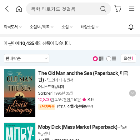
외국도서
소설/시/희곡
소설
해양소설
이 분야에
10,435
개의 상품이 있습니다.
옵션
1
The Old Man and the Sea (Paperback, 미국
판)
- 『노인과 바다』 원서
어니스트 헤밍웨이
Scribner
|
1995년 05월
10,800
8.9
원 (48% 할인 / 110원)
밤 11시
잠들기전 배송
양탄자배송
변경
Moby Dick (Mass Market Paperback)
- 『모비
딕』 원서