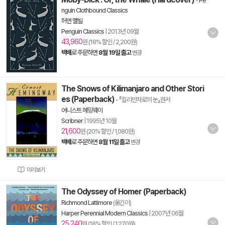
-
Pe
nguin Clothbound Classics
허먼 멜빌
Penguin Classics
|
2013년 09월
43,960
원 (18% 할인 / 2,200원)
택배
로 주문하면
8월 19일 출고
변경
The Snows of Kilimanjaro and Other Stori
es (Paperback)
- 『킬리만자로의 눈』원서
어니스트 헤밍웨이
Scribner
|
1995년 10월
21,600
원 (20% 할인 / 1,080원)
택배
로 주문하면
8월 11일 출고
변경
미리보기
The Odyssey of Homer (Paperback)
Richmond Lattimore
(옮긴이)
Harper Perennial Modern Classics
|
2007년 06월
25,240
원 (18% 할인 / 1,270원)