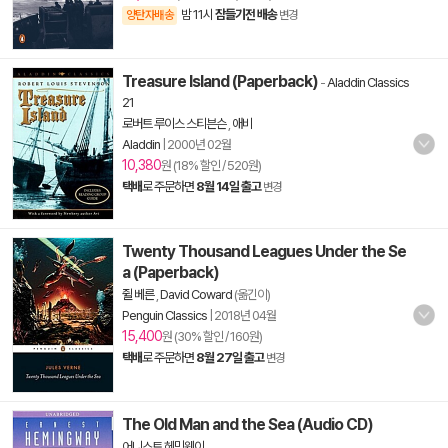
밤 11시
잠들기전 배송
양탄자배송
변경
Treasure Island (Paperback)
-
Aladdin Classics
21
로버트 루이스 스티븐슨
,
애비
Aladdin
|
2000년 02월
10,380
원 (18% 할인 / 520원)
택배
로 주문하면
8월 14일 출고
변경
Twenty Thousand Leagues Under the Se
a (Paperback)
쥘 베른
,
David Coward
(옮긴이)
Penguin Classics
|
2018년 04월
15,400
원 (30% 할인 / 160원)
택배
로 주문하면
8월 27일 출고
변경
The Old Man and the Sea (Audio CD)
어니스트 헤밍웨이