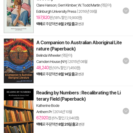
Clare Hanson
,
Gerri Kimber
,
W. Todd Martin
(엮은이)
Edinburgh University Press
|
2016년 09월
197,820
원 (18% 할인 / 9,900원)
택배
로 주문하면
8월 21일 출고
변경
A Companion to Australian Aboriginal Lite
rature (Paperback)
Belinda Wheeler
(엮은이)
Camden House (NY)
|
2015년 08월
48,240
원 (10% 할인 / 1,450원)
택배
로 주문하면
8월 14일 출고
변경
Reading by Numbers : Recalibrating the Li
terary Field (Paperback)
Katherine Bode
Anthem Pr
|
2014년 10월
67,920
원 (5% 할인 / 2,040원)
택배
로 주문하면
8월 25일 출고
변경