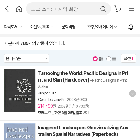
외국도서
소설/시/희곡
문학비평
호주/오세아니아
이 분야에
789
개의 상품이 있습니다.
옵션
1
Tattooing the World: Pacific Designs in Pri
nt and Skin (Hardcover)
- Pacific Designs in Print
& Skin
Juniper Ellis
Columbia Univ Pr
|
2008년 03월
214,490
원 (20% 할인 / 10,730원)
택배
로 주문하면
8월 25일 출고
변경
Imagined Landscapes: Geovisualizing Aus
tralian Spatial Narratives (Paperback)