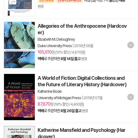
내일 (월) 아침 7시
출근전 배송
양탄자배송
썬데이 EXPRESS
변경
Allegories of the Anthropocene (Hardcov
er)
Elizabeth M. Deloughrey
Duke University Press
|
2019년 06월
165,610
원 (10% 할인 / 4,970원)
택배
로 주문하면
8월 14일 출고
변경
A World of Fiction: Digital Collections and
the Future of Literary History (Hardcover)
Katherine Bode
University of Michigan Press
|
2018년 07월
87,870
원 (18% 할인 / 4,400원)
택배
로 주문하면
8월 26일 출고
변경
Katherine Mansfield and Psychology (Har
dcover)