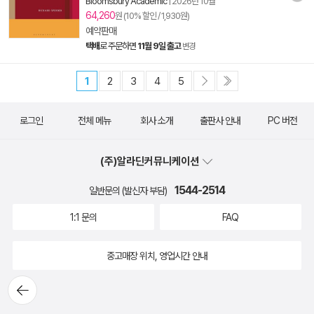
Bloomsbury Academic
|
2026년 10월
64,260
원 (10% 할인 / 1,930원)
예약판매
택배
로 주문하면
11월 9일 출고
변경
1
2
3
4
5
로그인
전체 메뉴
회사 소개
출판사 안내
PC 버전
(주)알라딘커뮤니케이션
1544-2514
일반문의 (발신자 부담)
1:1 문의
FAQ
중고매장 위치, 영업시간 안내
뒤로가
기