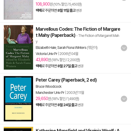
108,900
원 (10% 할인 / 5,450원)
택배
로 주문하면
8월 11일 출고
변경
Marvellous Codes: The Fiction of Margare
t Mahy (Paperback)
- The Fiction of Margaret Mah
y
Elizabeth Hale
,
Sarah Fiona Winters
(엮은이)
Victoria Univ Pr
|
2006년 04월
43,890
원 (18% 할인 / 2,200원)
택배
로 주문하면
8월 27일 출고
변경
Peter Carey (Paperback, 2 ed)
Bruce Woodcock
Manchester Univ Pr
|
2003년 11월
29,650
원 (18% 할인 / 1,490원)
택배
로 주문하면
8월 24일 출고
변경
Katherine Mansfield and Virginia Woolf : A