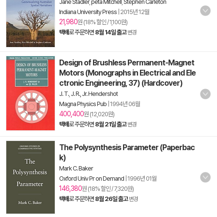
Jane Stadler
,
peta Mitchell
,
Stephen Carleton
Indiana University Press
|
2015년 12월
21,980
원 (18% 할인 / 1,100원)
택배
로 주문하면
8월 14일 출고
변경
Design of Brushless Permanent-Magnet
Motors (Monographs in Electrical and Ele
ctronic Engineering, 37) (Hardcover)
J. T.
,
J. R., Jr. Hendershot
Magna Physics Pub
|
1994년 06월
400,400
원 (12,020원)
택배
로 주문하면
8월 21일 출고
변경
The Polysynthesis Parameter (Paperbac
k)
Mark C. Baker
Oxford Univ Pr on Demand
|
1996년 01월
146,380
원 (18% 할인 / 7,320원)
택배
로 주문하면
8월 26일 출고
변경