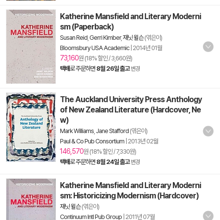
Katherine Mansfield and Literary Moderni
sm (Paperback)
Susan Reid
,
Gerri Kimber
,
재닛 윌슨
(엮은이)
Bloomsbury USA Academic
|
2014년 01월
73,160
원 (18% 할인 / 3,660원)
택배
로 주문하면
8월 26일 출고
변경
The Auckland University Press Anthology
of New Zealand Literature (Hardcover, Ne
w)
Mark Williams
,
Jane Stafford
(엮은이)
Paul & Co Pub Consortium
|
2013년 02월
146,570
원 (18% 할인 / 7,330원)
택배
로 주문하면
8월 24일 출고
변경
Katherine Mansfield and Literary Moderni
sm: Historicizing Modernism (Hardcover)
재닛 윌슨
(엮은이)
Continuum Intl Pub Group
|
2011년 07월