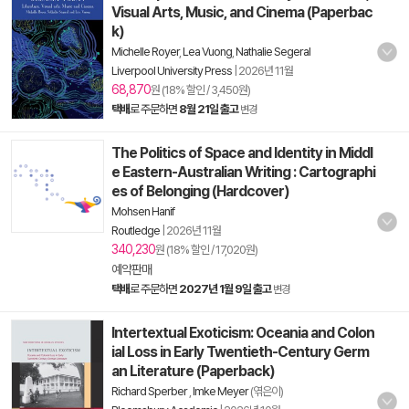
Visual Arts, Music, and Cinema (Paperbac
k)
Michelle Royer
,
Lea Vuong
,
Nathalie Segeral
Liverpool University Press
|
2026년 11월
68,870
원 (18% 할인 / 3,450원)
택배
로 주문하면
8월 21일 출고
변경
The Politics of Space and Identity in Middl
e Eastern-Australian Writing : Cartographi
es of Belonging (Hardcover)
Mohsen Hanif
Routledge
|
2026년 11월
340,230
원 (18% 할인 / 17,020원)
예약판매
택배
로 주문하면
2027년 1월 9일 출고
변경
Intertextual Exoticism: Oceania and Colon
ial Loss in Early Twentieth-Century Germ
an Literature (Paperback)
Richard Sperber
,
Imke Meyer
(엮은이)