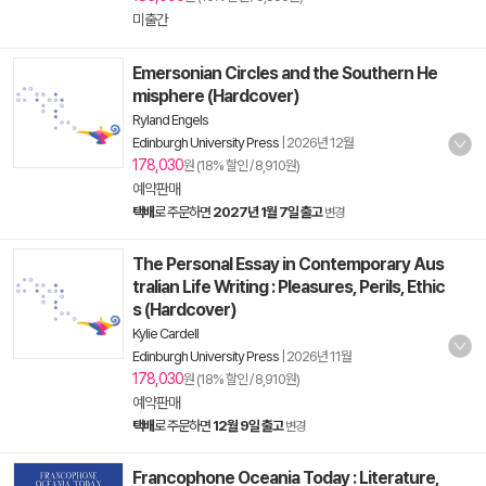
미출간
Emersonian Circles and the Southern He
misphere (Hardcover)
Ryland Engels
Edinburgh University Press
|
2026년 12월
178,030
원 (18% 할인 / 8,910원)
예약판매
택배
로 주문하면
2027년 1월 7일 출고
변경
The Personal Essay in Contemporary Aus
tralian Life Writing : Pleasures, Perils, Ethic
s (Hardcover)
Kylie Cardell
Edinburgh University Press
|
2026년 11월
178,030
원 (18% 할인 / 8,910원)
예약판매
택배
로 주문하면
12월 9일 출고
변경
Francophone Oceania Today : Literature,