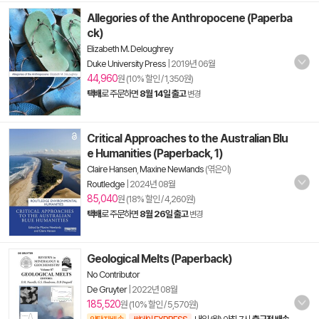
Allegories of the Anthropocene (Paperba
ck)
Elizabeth M. Deloughrey
Duke University Press
|
2019년 06월
44,960
원 (10% 할인 / 1,350원)
택배
로 주문하면
8월 14일 출고
변경
Critical Approaches to the Australian Blu
e Humanities (Paperback, 1)
Claire Hansen
,
Maxine Newlands
(엮은이)
Routledge
|
2024년 08월
85,040
원 (18% 할인 / 4,260원)
택배
로 주문하면
8월 26일 출고
변경
Geological Melts (Paperback)
No Contributor
De Gruyter
|
2022년 08월
185,520
원 (10% 할인 / 5,570원)