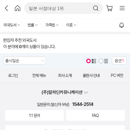
외국도서
법률
가족법
이혼
편집자 추천 외국도서
이 분야에
0
개의 상품이 있습니다.
옵션
1
로그인
전체 메뉴
회사 소개
출판사 안내
PC 버전
(주)알라딘커뮤니케이션
1544-2514
일반문의 (발신자 부담)
1:1 문의
FAQ