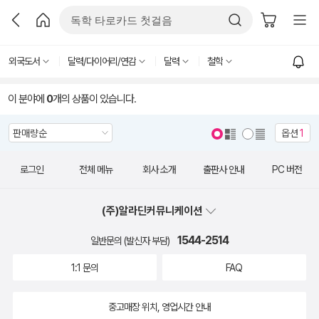
외국도서
달력/다이어리/연감
달력
철학
이 분야에
0
개의 상품이 있습니다.
옵션
1
로그인
전체 메뉴
회사 소개
출판사 안내
PC 버전
(주)알라딘커뮤니케이션
1544-2514
일반문의 (발신자 부담)
1:1 문의
FAQ
중고매장 위치, 영업시간 안내