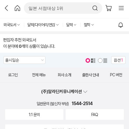
외국도서
달력/다이어리/연감
달력
철학
편집자 추천 외국도서
이 분야에
0
개의 상품이 있습니다.
옵션
1
로그인
전체 메뉴
회사 소개
출판사 안내
PC 버전
(주)알라딘커뮤니케이션
1544-2514
일반문의 (발신자 부담)
1:1 문의
FAQ