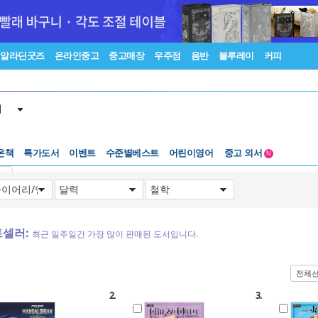
알라딘굿즈
온라인중고
중고매장
우주점
음반
블루레이
커피
서
온책
특가도서
이벤트
수준별베스트
어린이영어
중고 외서
N
Lexile®
5백원부터
기
수준별베스트
중고 외서
트셀러:
최근 일주일간 가장 많이 판매된 도서입니다.
전체
2.
3.