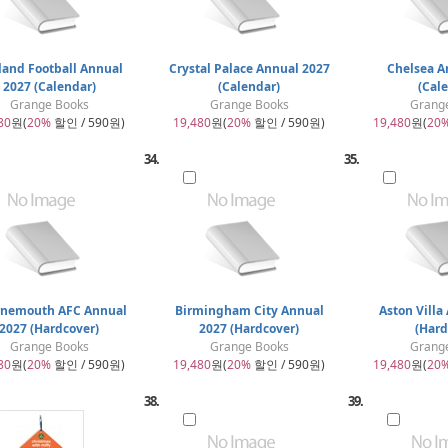
land Football Annual
Crystal Palace Annual 2027
Chelsea A
2027 (Calendar)
(Calendar)
(Cal
Grange Books
Grange Books
Grang
80
원(
20%
할인 / 590원)
19,480
원(
20%
할인 / 590원)
19,480
원(
20
34.
35.
nemouth AFC Annual
Birmingham City Annual
Aston Villa
2027 (Hardcover)
2027 (Hardcover)
(Hard
Grange Books
Grange Books
Grang
80
원(
20%
할인 / 590원)
19,480
원(
20%
할인 / 590원)
19,480
원(
20
38.
39.