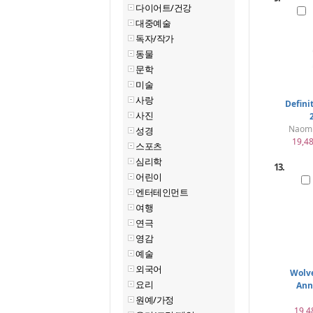
다이어트/건강
대중예술
독자/작가
동물
문학
미술
사랑
Defini
사진
Naomi
성경
19,4
스포츠
심리학
13.
어린이
엔터테인먼트
여행
연극
영감
예술
외국어
Wolv
요리
Ann
원예/가정
19,4