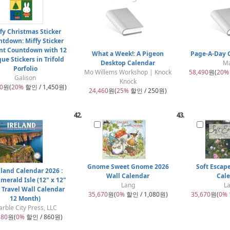
fy Christmas Sticker
tdown: Miffy Sticker
nt Countdown with 12
What a Week!: A Pigeon
Page-A-Day 
ue Stickers in Trifold
Desktop Calendar
M
Porfolio
Mo Willems Workshop | Knock
58,490
원(
20%
Galison
Knock
0
원(
20%
할인 / 1,450원)
24,460
원(
25%
할인 / 250원)
42.
43.
Gnome Sweet Gnome 2026
Soft Escap
nland Calendar 2026 :
Wall Calendar
Cal
merald Isle (12" x 12"
Lang
L
h Travel Wall Calendar
35,670
원(
0%
할인 / 1,080원)
35,670
원(
0%
12 Month)
rble City Press, LLC
580
원(
0%
할인 / 860원)