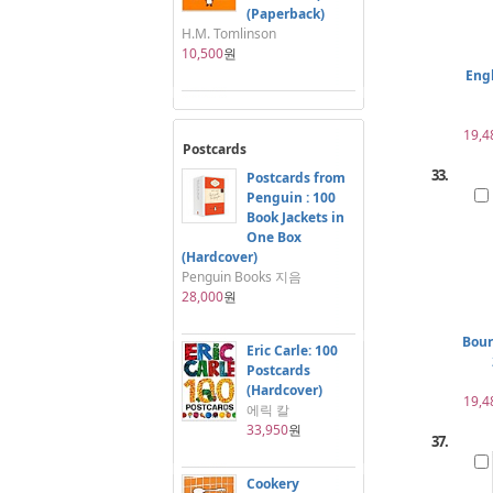
(Paperback)
H.M. Tomlinson
10,500
원
Eng
19,4
Postcards
33.
Postcards from
Penguin : 100
Book Jackets in
One Box
(Hardcover)
Penguin Books 지음
28,000
원
Bour
Eric Carle: 100
Postcards
(Hardcover)
19,4
에릭 칼
33,950
원
37.
Cookery