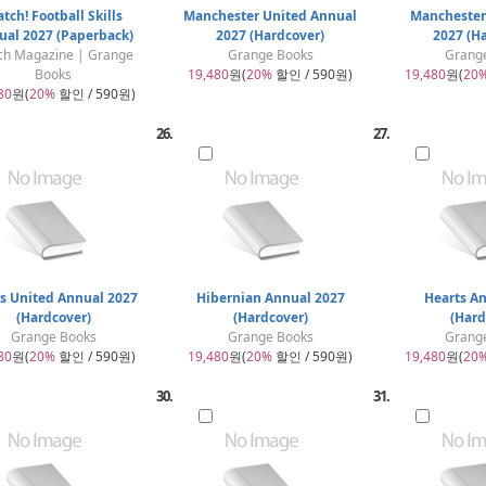
tch! Football Skills
Manchester United Annual
Manchester
ual 2027 (Paperback)
2027 (Hardcover)
2027 (H
ch Magazine | Grange
Grange Books
Grang
Books
19,480
원(
20%
할인 / 590원)
19,480
원(
20
80
원(
20%
할인 / 590원)
26.
27.
s United Annual 2027
Hibernian Annual 2027
Hearts A
(Hardcover)
(Hardcover)
(Hard
Grange Books
Grange Books
Grang
80
원(
20%
할인 / 590원)
19,480
원(
20%
할인 / 590원)
19,480
원(
20
30.
31.