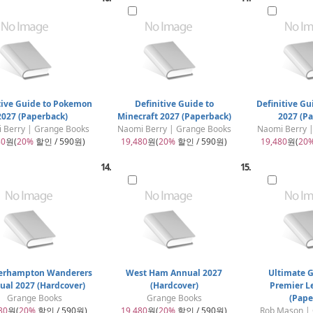
tive Guide to Pokemon
Definitive Guide to
Definitive Gu
2027 (Paperback)
Minecraft 2027 (Paperback)
2027 (P
 Berry | Grange Books
Naomi Berry | Grange Books
Naomi Berry 
80
원(
20%
할인 / 590원)
19,480
원(
20%
할인 / 590원)
19,480
원(
20
14.
15.
erhampton Wanderers
West Ham Annual 2027
Ultimate G
ual 2027 (Hardcover)
(Hardcover)
Premier L
Grange Books
Grange Books
(Pape
80
원(
20%
할인 / 590원)
19,480
원(
20%
할인 / 590원)
Rob Mason |