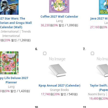
Coffee 2027 Wall Calendar
027 Star Wars: The
Java 2027 W
Lang
orian and Grogu Wall
La
36,230
원(
0%
할인 / 1,090원)
Calendar (Wall)
27,160
원(
0%
 International | Trends
International
0
원(
20%
할인 / 1,260원)
6.
7.
py Life Deluxe 2027
Planner
Kpop Annual 2027 (Calendar)
Taylor Swift
Lang
Grange Books
(Pape
00
원(
0%
할인 / 1,420원)
17,740
원(
20%
할인 / 540원)
Naomi Berry |
19,480
원(
20%
10.
11.