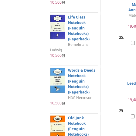
10,500
원
Ma
Ann
Mat
Life Class
Notebook
19,4
(Penguin
Notebooks)
25.
(Paperback)
Bemelmans
Ludwig
10,500
원
Words & Deeds
Notebook
(Penguin
Leed
Notebooks)
(Paperback)
H.W. Heninson
19,4
10,500
원
29.
Old Junk
Notebook
(Penguin
Notebooks)