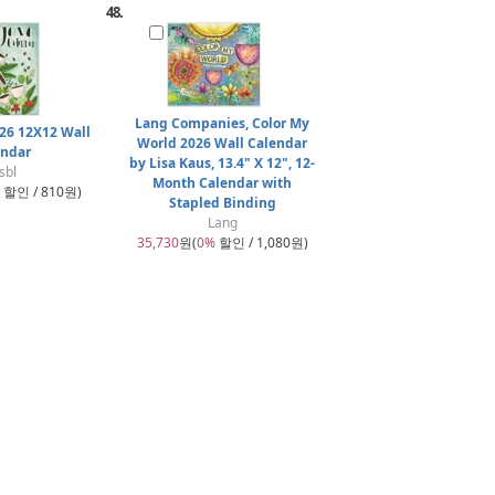
48.
Lang Companies, Color My
26 12X12 Wall
World 2026 Wall Calendar
endar
by Lisa Kaus, 13.4" X 12", 12-
sbl
Month Calendar with
할인 / 810원)
Stapled Binding
Lang
35,730
원(
0%
할인 / 1,080원)