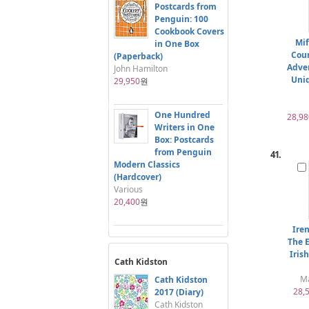
Postcards from
Penguin: 100
Cookbook Covers
Mif
in One Box
Coun
(Paperback)
Adve
John Hamilton
Uniq
29,950
원
One Hundred
28,98
Writers in One
Box: Postcards
from Penguin
41.
Modern Classics
(Hardcover)
Various
20,400
원
Ire
The E
Iris
Cath Kidston
Ma
Cath Kidston
28,
2017 (Diary)
Cath Kidston