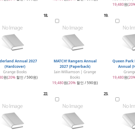
19,480
원(
20
18.
19.
derland Annual 2027
MATCH! Rangers Annual
Queen Park 
(Hardcover)
2027 (Paperback)
Annual (
Grange Books
Iain Williamson | Grange
Grang
80
원(
20%
할인 / 590원)
Books
19,480
원(
20
19,480
원(
20%
할인 / 590원)
22.
23.