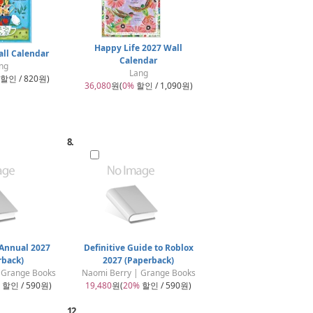
Happy Life 2027 Wall
all Calendar
Calendar
ng
Lang
할인 / 820원)
36,080
원(
0%
할인 / 1,090원)
8.
 Annual 2027
Definitive Guide to Roblox
rback)
2027 (Paperback)
 Grange Books
Naomi Berry | Grange Books
할인 / 590원)
19,480
원(
20%
할인 / 590원)
12.