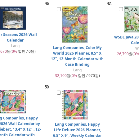
46.
47.
r Seasons 2026 Wall
WSBL Java 20
Calendar
Cal
Lang
Lang Companies, Color My
W
,670
원(
0%
할인 / 0원)
World 2026 Planner, 8.5" X
26,790
원(
0%
12", 12-Month Calendar with
Case Binding
Lang
32,100
원(
0%
할인 / 970원)
50.
g Companies, Happy
 2026 Wall Calendar by
Lang Companies, Happy
iebert, 13.4" X 12" , 12-
Life Deluxe 2026 Planner,
nth Calendar with
6.5" X 9", Weekly Calendar