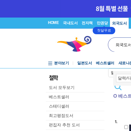
HOME
국내도서
전자책
만권당
외국도서
첫달무료
외국도
분야보기
일본도서
베스트셀러
새로나
일본어입력
철학
도서 모두보기
베스
베스트셀러
스테디셀러
최고평점도서
1.
편집자 추천 도서