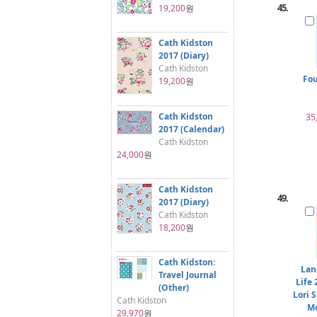
45.
19,200
원
Cath Kidston
2017 (Diary)
Cath Kidston
Fou
19,200
원
Cath Kidston
35
2017 (Calendar)
Cath Kidston
24,000
원
Cath Kidston
49.
2017 (Diary)
Cath Kidston
18,200
원
Cath Kidston:
Lan
Travel Journal
Life
(Other)
Lori S
Cath Kidston
Mo
29,970
원