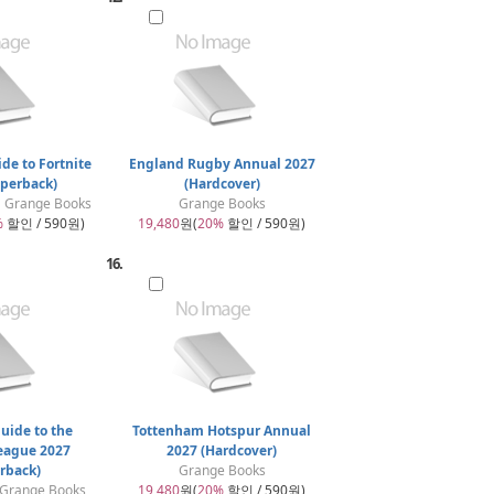
ide to Fortnite
England Rugby Annual 2027
aperback)
(Hardcover)
| Grange Books
Grange Books
%
할인 / 590원)
19,480
원(
20%
할인 / 590원)
16.
uide to the
Tottenham Hotspur Annual
eague 2027
2027 (Hardcover)
rback)
Grange Books
 Grange Books
19,480
원(
20%
할인 / 590원)