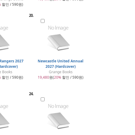
%
할인 / 590원)
20.
Rangers 2027
Newcastle United Annual
Hardcover)
2027 (Hardcover)
e Books
Grange Books
%
할인 / 590원)
19,480
원(
20%
할인 / 590원)
24.