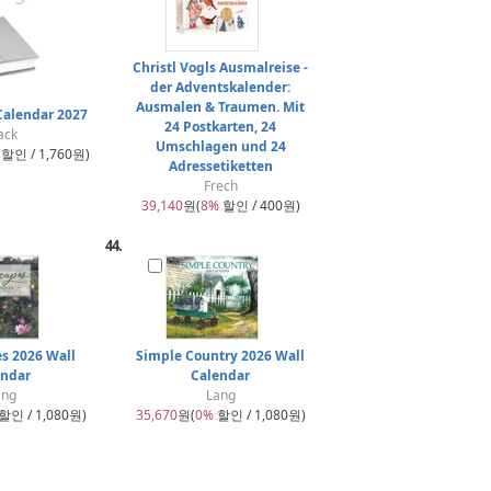
Christl Vogls Ausmalreise -
der Adventskalender:
Ausmalen & Traumen. Mit
Calendar 2027
24 Postkarten, 24
ack
Umschlagen und 24
할인 / 1,760원)
Adressetiketten
Frech
39,140
원(
8%
할인 / 400원)
44.
es 2026 Wall
Simple Country 2026 Wall
endar
Calendar
ang
Lang
할인 / 1,080원)
35,670
원(
0%
할인 / 1,080원)