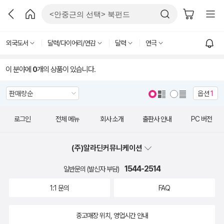
외국도서
달력/다이어리/연감
달력
연극
이 분야에
0
개의 상품이 있습니다.
옵션
1
로그인
전체 메뉴
회사 소개
출판사 안내
PC 버전
(주)알라딘커뮤니케이션
1544-2514
일반문의 (발신자 부담)
1:1 문의
FAQ
중고매장 위치, 영업시간 안내