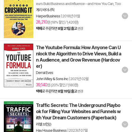
eurs Build Business and Influence--and How You Can, Too
게리 바이너척
HarperBusiness
|
2018년 01월
28,210
원 (18% 할인 / 1,420원)
택배
로 주문하면
8월 21일 출고
변경
The Youtube Formula: How Anyone Can U
nlock the Algorithm to Drive Views, Build a
n Audience, and Grow Revenue (Hardcov
er)
Derral Eves
John Wiley & Sons Inc
|
2021년 02월
39,140
원 (20% 할인 / 1,180원)
택배
로 주문하면
8월 19일 출고
변경
Traffic Secrets: The Underground Playbo
ok for Filling Your Websites and Funnels w
ith Your Dream Customers (Paperback)
러셀 브런슨
Hay House Business
|
2023년 07월