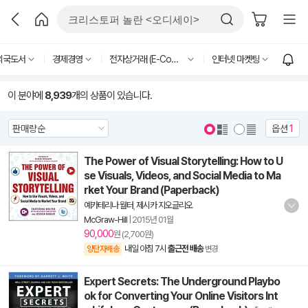
외국도서
경제경영
전자상거래 (E-Commerce)
인터넷 마켓팅
이 분야에
8,939
개의 상품이 있습니다.
옵션
1
The Power of Visual Storytelling: How to U
se Visuals, Videos, and Social Media to Ma
rket Your Brand (Paperback)
예카테리나 월터
,
제시카 지오글리오
McGraw-Hill
|
2015년 01월
90,000
원 (2,700원)
내일 아침 7시
출근전 배송
양탄자배송
변경
Expert Secrets: The Underground Playbo
ok for Converting Your Online Visitors Int