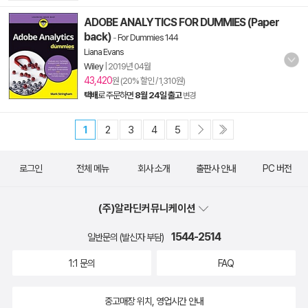
ADOBE ANALYTICS FOR DUMMIES (Paper
back)
-
For Dummies 144
Liana Evans
Wiley
|
2019년 04월
43,420
원 (20% 할인 / 1,310원)
택배
로 주문하면
8월 24일 출고
변경
1
2
3
4
5
로그인
전체 메뉴
회사 소개
출판사 안내
PC 버전
(주)알라딘커뮤니케이션
1544-2514
일반문의 (발신자 부담)
1:1 문의
FAQ
중고매장 위치, 영업시간 안내