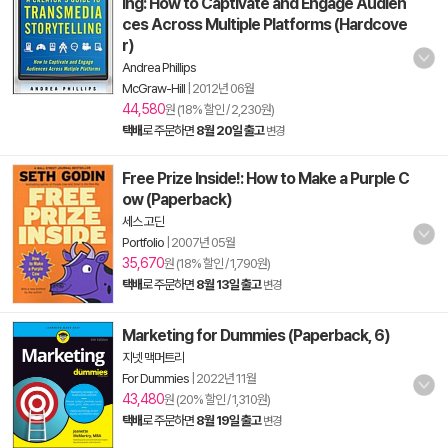
ing: How to Captivate and Engage Audien
ces Across Multiple Platforms (Hardcove
r)
Andrea Phillips
McGraw-Hill
|
2012년 06월
44,580
원 (18% 할인 / 2,230원)
택배
로 주문하면
8월 20일 출고
변경
Free Prize Inside!: How to Make a Purple C
ow (Paperback)
세스 고딘
Portfolio
|
2007년 05월
35,670
원 (18% 할인 / 1,790원)
택배
로 주문하면
8월 13일 출고
변경
Marketing for Dummies (Paperback, 6)
지넷 맥머트리
For Dummies
|
2022년 11월
43,480
원 (20% 할인 / 1,310원)
택배
로 주문하면
8월 19일 출고
변경