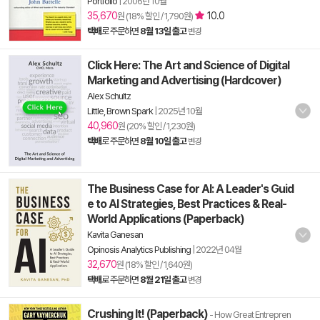
Portfolio
|
2006년 10월
35,670
10.0
원 (18% 할인 / 1,790원)
택배
로 주문하면
8월 13일 출고
변경
Click Here: The Art and Science of Digital
Marketing and Advertising (Hardcover)
Alex Schultz
Little, Brown Spark
|
2025년 10월
40,960
원 (20% 할인 / 1,230원)
택배
로 주문하면
8월 10일 출고
변경
The Business Case for AI: A Leader's Guid
e to AI Strategies, Best Practices & Real-
World Applications (Paperback)
Kavita Ganesan
Opinosis Analytics Publishing
|
2022년 04월
32,670
원 (18% 할인 / 1,640원)
택배
로 주문하면
8월 21일 출고
변경
Crushing It! (Paperback)
- How Great Entrepren