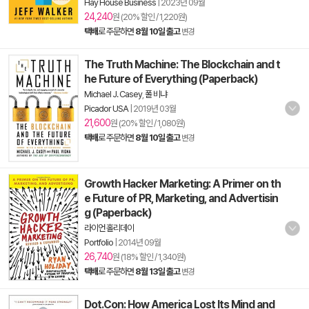
Hay House Business
|
2023년 09월
24,240
원 (20% 할인 / 1,220원)
택배
로 주문하면
8월 10일 출고
변경
The Truth Machine: The Blockchain and t
he Future of Everything (Paperback)
Michael J. Casey
,
폴 비냐
Picador USA
|
2019년 03월
21,600
원 (20% 할인 / 1,080원)
택배
로 주문하면
8월 10일 출고
변경
Growth Hacker Marketing: A Primer on th
e Future of PR, Marketing, and Advertisin
g (Paperback)
라이언 홀리데이
Portfolio
|
2014년 09월
26,740
원 (18% 할인 / 1,340원)
택배
로 주문하면
8월 13일 출고
변경
Dot.Con: How America Lost Its Mind and