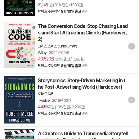
21,520
원 (20% 할인 / 1,080원)
택배
로 주문하면
8월 10일 출고
변경
The Conversion Code: Stop Chasing Lead
s and Start Attracting Clients (Hardcover,
2)
크리스 스미스 (Chris Smith)
Wiley
|
2022년 05월
40,520
원 (20% 할인 / 1,220원)
택배
로 주문하면
8월 19일 출고
변경
Storynomics: Story-Driven Marketing in t
he Post-Advertising World (Hardcover)
로버트 맥키
Twelve
|
2018년 03월
44,580
원 (18% 할인 / 2,230원)
택배
로 주문하면
8월 21일 출고
변경
A Creator's Guide to Transmedia Storytell