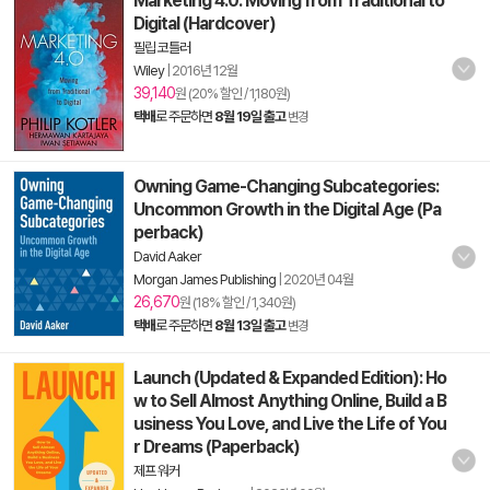
Marketing 4.0: Moving from Traditional to
Digital (Hardcover)
필립 코틀러
Wiley
|
2016년 12월
39,140
원 (20% 할인 / 1,180원)
택배
로 주문하면
8월 19일 출고
변경
Owning Game-Changing Subcategories:
Uncommon Growth in the Digital Age (Pa
perback)
David Aaker
Morgan James Publishing
|
2020년 04월
26,670
원 (18% 할인 / 1,340원)
택배
로 주문하면
8월 13일 출고
변경
Launch (Updated & Expanded Edition): Ho
w to Sell Almost Anything Online, Build a B
usiness You Love, and Live the Life of You
r Dreams (Paperback)
제프 워커