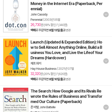
Money in the Internet Era (Paperback, Per
ennial)
John Cassidy
Perennial
|
2003년 05월
26,730
원 (18% 할인 / 1,340원)
택배
로 주문하면
8월 13일 출고
변경
Launch (Updated & Expanded Edition): Ho
w to Sell Almost Anything Online, Build a B
usiness You Love, and Live the Lifeof Your
Dreams (Hardcover)
제프 워커
Hay House Business
|
2021년 07월
32,320
원 (20% 할인 / 1,620원)
택배
로 주문하면
8월 10일 출고
변경
The Search: How Google and Its Rivals Re
wrote the Rules of Business and Transfor
med Our Culture (Paperback)
존 바텔
,
John Battelle