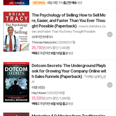
내일 아침 7시
출근전 배송
양탄자배송
변경
The Psychology of Selling: How to Sell Mo
re, Easier, and Faster Than You Ever Thou
ght Possible (Paperback)
- How to Sell More, Ea
sier, and Faster Than You Every Thought Possible
브라이언 트레이시
Thomas Nelson Inc
|
2006년 07월
26,730
원 (18% 할인 / 1,340원)
택배
로 주문하면
8월 13일 출고
변경
Dotcom Secrets: The Underground Playb
ook for Growing Your Company Online wit
h Sales Funnels (Paperback)
- 『마케팅 설계자』원
서
러셀 브런슨
Hay House
|
2022년 08월
25,520
원 (20% 할인 / 1,280원)
택배
로 주문하면
8월 10일 출고
변경