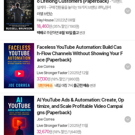
o Lifelong Customers (Paperback)
- 『브랜드
설계자 - 구매 전환율을 높이는 19가지 브랜딩 과학』원서
러셀 브런슨
Hay House
|
2022년 08월
18,460
원 (35% 할인 / 190원)
택배
로 주문하면
8월 10일 출고
변경
Faceless YouTube Automation: Build Cas
h-Flow Channels Without Showing Your F
ace (Paperback)
Joe Correa
Live Stronger Faster
|
2025년 12월
37,130
원 (18% 할인 / 1,860원)
내일 아침 7시
출근전 배송
양탄자배송
변경
AI YouTube Ads & Automation: Create, Op
timize, and Scale Profitable Video Campai
gns (Paperback)
Joe Correa
Live Stronger Faster
|
2025년 11월
32,670
원 (18% 할인 / 1,640원)