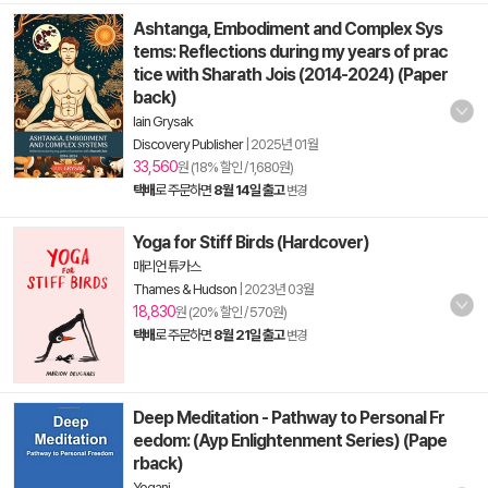
Ashtanga, Embodiment and Complex Sys
tems: Reflections during my years of prac
tice with Sharath Jois (2014-2024) (Paper
back)
Iain Grysak
Discovery Publisher
|
2025년 01월
33,560
원 (18% 할인 / 1,680원)
택배
로 주문하면
8월 14일 출고
변경
Yoga for Stiff Birds (Hardcover)
매리언 튜카스
Thames & Hudson
|
2023년 03월
18,830
원 (20% 할인 / 570원)
택배
로 주문하면
8월 21일 출고
변경
Deep Meditation - Pathway to Personal Fr
eedom: (Ayp Enlightenment Series) (Pape
rback)
Yogani