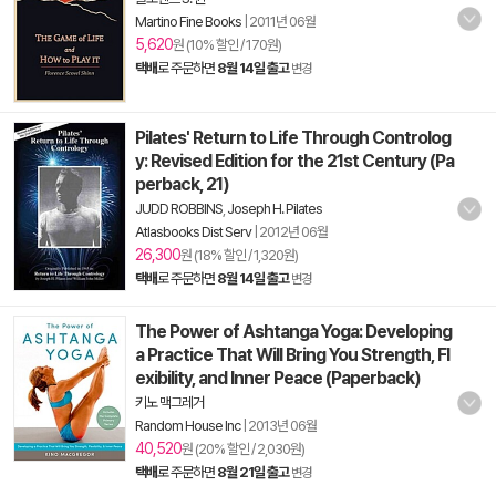
Martino Fine Books
|
2011년 06월
5,620
원 (10% 할인 / 170원)
택배
로 주문하면
8월 14일 출고
변경
Pilates' Return to Life Through Controlog
y: Revised Edition for the 21st Century (Pa
perback, 21)
JUDD ROBBINS
,
Joseph H. Pilates
Atlasbooks Dist Serv
|
2012년 06월
26,300
원 (18% 할인 / 1,320원)
택배
로 주문하면
8월 14일 출고
변경
The Power of Ashtanga Yoga: Developing
a Practice That Will Bring You Strength, Fl
exibility, and Inner Peace (Paperback)
키노 맥그레거
Random House Inc
|
2013년 06월
40,520
원 (20% 할인 / 2,030원)
택배
로 주문하면
8월 21일 출고
변경