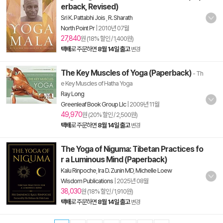
erback, Revised)
Sri K. Pattabhi Jois
,
R. Sharath
North Point Pr
|
2010년 07월
27,840
원 (18% 할인 / 1,400원)
택배
로 주문하면
8월 14일 출고
변경
The Key Muscles of Yoga (Paperback)
- Th
e Key Muscles of Hatha Yoga
Ray Long
Greenleaf Book Group Llc
|
2009년 11월
49,970
원 (20% 할인 / 2,500원)
택배
로 주문하면
8월 14일 출고
변경
The Yoga of Niguma: Tibetan Practices fo
r a Luminous Mind (Paperback)
Kalu Rinpoche
,
Ira D. Zunin MD
,
Michelle Loew
Wisdom Publications
|
2025년 08월
38,030
원 (18% 할인 / 1,910원)
택배
로 주문하면
8월 14일 출고
변경