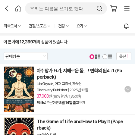
외국도서
건강/스포츠
건강
요가
이 분야에
12,399
개의 상품이 있습니다.
옵션
1
아쉬탕가 요가, 지혜로운 몸, 그 변화의 원리: 1 (Pa
perback)
Iain Grysak
,
이Ꮊ 그리삭
,
홍승준
Discovery Publisher
|
2025년 12월
37,000
원 (18% 할인 / 1,850원)
택배
로 주문하면
8월 14일 출고
변경
The Game of Life and How to Play It (Pape
rback)
플로렌스 S. 쉰