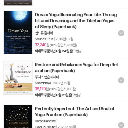
Dream Yoga: Illuminating Your Life Throug
h Lucid Dreaming and the Tibetan Yogas
of Sleep (Paperback)
앤드류 홀레첵
Sounds True
|
2016년 07월
32,240
원 (18% 할인 / 1,620원)
택배
로 주문하면
8월 24일 출고
변경
Restore and Rebalance: Yoga for Deep Rel
axation (Paperback)
주디스 핸슨 라세터
Shambhala
|
2017년 12월
36,170
원 (20% 할인 / 1,810원)
택배
로 주문하면
8월 21일 출고
변경
Perfectly Imperfect: The Art and Soul of
Yoga Practice (Paperback)
Baron Baptiste
Hay House Inc
|
2020년 06월