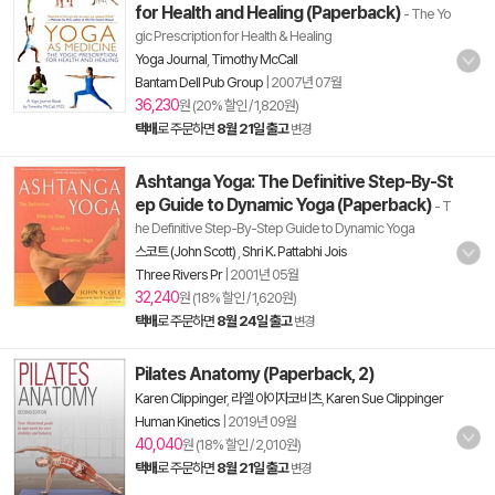
for Health and Healing (Paperback)
- The Yo
gic Prescription for Health & Healing
Yoga Journal
,
Timothy McCall
Bantam Dell Pub Group
|
2007년 07월
36,230
원 (20% 할인 / 1,820원)
택배
로 주문하면
8월 21일 출고
변경
Ashtanga Yoga: The Definitive Step-By-St
ep Guide to Dynamic Yoga (Paperback)
- T
he Definitive Step-By-Step Guide to Dynamic Yoga
스코트 (John Scott)
,
Shri K. Pattabhi Jois
Three Rivers Pr
|
2001년 05월
32,240
원 (18% 할인 / 1,620원)
택배
로 주문하면
8월 24일 출고
변경
Pilates Anatomy (Paperback, 2)
Karen Clippinger
,
라엘 아이자코비츠
,
Karen Sue Clippinger
Human Kinetics
|
2019년 09월
40,040
원 (18% 할인 / 2,010원)
택배
로 주문하면
8월 21일 출고
변경