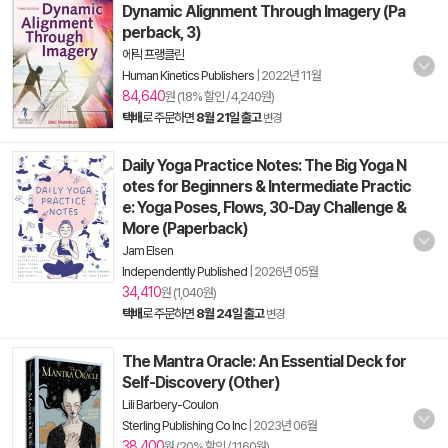
Dynamic Alignment Through Imagery (Pa
perback, 3)
에릭 프랭클린
Human Kinetics Publishers
|
2022년 11월
84,640
원 (18% 할인 / 4,240원)
택배
로 주문하면
8월 21일 출고
변경
Daily Yoga Practice Notes: The Big Yoga N
otes for Beginners & Intermediate Practic
e: Yoga Poses, Flows, 30-Day Challenge &
More (Paperback)
Jam Elsen
Independently Published
|
2026년 05월
34,410
원 (1,040원)
택배
로 주문하면
8월 24일 출고
변경
The Mantra Oracle: An Essential Deck for
Self-Discovery (Other)
Lili Barbery-Coulon
Sterling Publishing Co Inc
|
2023년 06월
38,400
원 (20% 할인 / 1,160원)