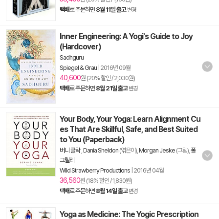
택배
로 주문하면
8월 11일 출고
변경
Inner Engineering: A Yogi's Guide to Joy
(Hardcover)
Sadhguru
Spiegel & Grau
|
2016년 09월
40,600
원 (20% 할인 / 2,030원)
택배
로 주문하면
8월 21일 출고
변경
Your Body, Your Yoga: Learn Alignment Cu
es That Are Skillful, Safe, and Best Suited
to You (Paperback)
버니 클락
,
Dania Sheldon
(엮은이),
Morgan Jeske
(그림),
폴
그릴리
Wild Strawberry Productions
|
2016년 04월
36,560
원 (18% 할인 / 1,830원)
택배
로 주문하면
8월 14일 출고
변경
Yoga as Medicine: The Yogic Prescription