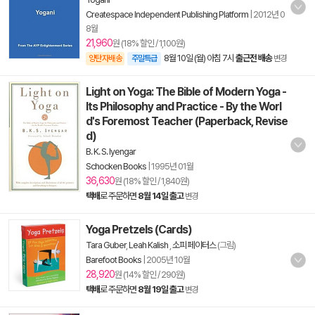
Createspace Independent Publishing Platform
|
2012년 0
8월
21,960
원 (18% 할인 / 1,100원)
8월 10일 (월) 아침 7시
출근전 배송
양탄자배송
주말특급
변경
Light on Yoga: The Bible of Modern Yoga -
Its Philosophy and Practice - By the Worl
d's Foremost Teacher (Paperback, Revise
d)
B. K. S. Iyengar
Schocken Books
|
1995년 01월
36,630
원 (18% 할인 / 1,840원)
택배
로 주문하면
8월 14일 출고
변경
Yoga Pretzels (Cards)
Tara Guber
,
Leah Kalish
,
소피 페이터스
(그림)
Barefoot Books
|
2005년 10월
28,920
원 (14% 할인 / 290원)
택배
로 주문하면
8월 19일 출고
변경