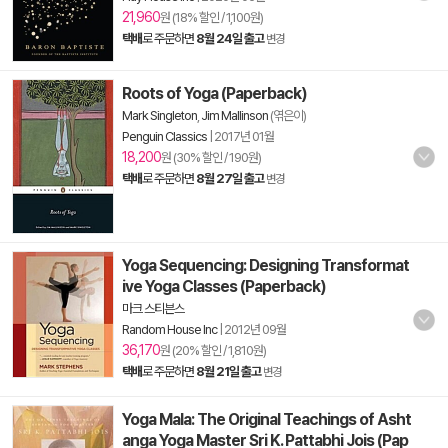
21,960
원 (18% 할인 / 1,100원)
택배
로 주문하면
8월 24일 출고
변경
Roots of Yoga (Paperback)
Mark Singleton
,
Jim Mallinson
(엮은이)
Penguin Classics
|
2017년 01월
18,200
원 (30% 할인 / 190원)
택배
로 주문하면
8월 27일 출고
변경
Yoga Sequencing: Designing Transformat
ive Yoga Classes (Paperback)
마크 스티븐스
Random House Inc
|
2012년 09월
36,170
원 (20% 할인 / 1,810원)
택배
로 주문하면
8월 21일 출고
변경
Yoga Mala: The Original Teachings of Asht
anga Yoga Master Sri K. Pattabhi Jois (Pap