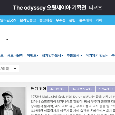
알라딘굿즈
온라인중고
중고매장
우주점
음반
블루레이
커피
서
스트
새로나온책
이벤트
정가인하도서
추천도서
작가와의 만남
북
앤디 위어
1972년 캘리포니아 출생. 전업 작가가 되겠다는 꿈을 이루기 전
업에서 소프트웨어 엔지니어로 일했다. 평생 우주와 관련된 것
상대론적 물리학, 궤도 역학, 유인 우주비행의 역사 등을 탐구하
조난당한 식물학자의 생존기를 자비 출판해 온라인에서 화제를