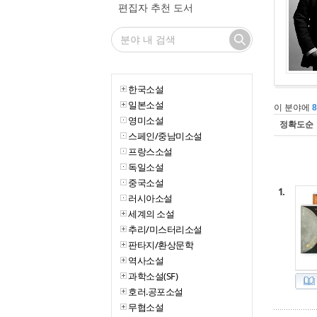
편집자 추천 도서
한국소설
일본소설
이 분야에
영미소설
정확도순
스페인/중남미소설
프랑스소설
독일소설
중국소설
1.
러시아소설
세계의 소설
추리/미스터리소설
판타지/환상문학
역사소설
과학소설(SF)
호러.공포소설
무협소설