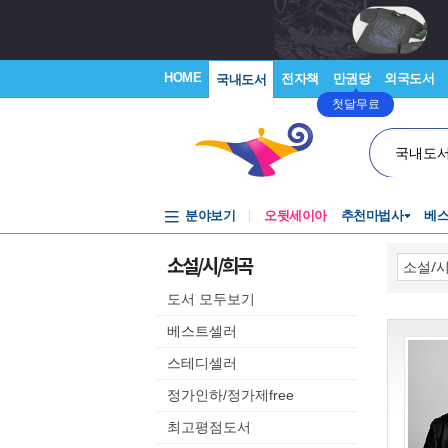
HOME
전자책
만권당
외국도서
국내도서
첫달무료
국내도
분야보기
오뒷세이아
추천마법사
베
소설/시/희곡
도서 모두보기
베스트셀러
스테디셀러
정가인하/정가제free
최고평점도서