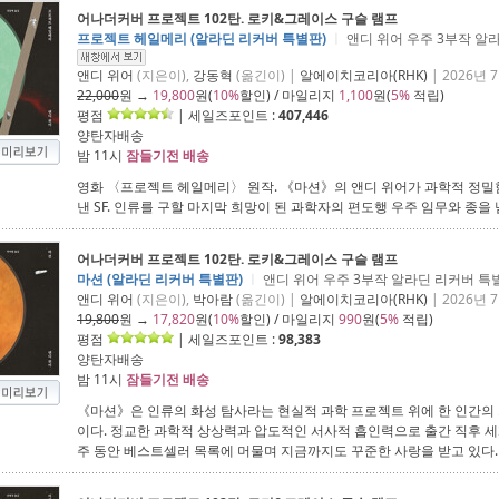
어나더커버 프로젝트 102탄. 로키&그레이스 구슬 램프
프로젝트 헤일메리 (알라딘 리커버 특별판)
ㅣ
앤디 위어 우주 3부작 알
앤디 위어
(지은이),
강동혁
(옮긴이) |
알에이치코리아(RHK)
| 2026년 
22,000
원 →
19,800
원(
10%
할인) / 마일리지
1,100
원(
5%
적립)
평점
| 세일즈포인트 :
407,446
양탄자배송
밤 11시
잠들기전 배송
영화 〈프로젝트 헤일메리〉 원작. 《마션》의 앤디 위어가 과학적 정밀
낸 SF. 인류를 구할 마지막 희망이 된 과학자의 편도행 우주 임무와 종을
어나더커버 프로젝트 102탄. 로키&그레이스 구슬 램프
마션 (알라딘 리커버 특별판)
ㅣ
앤디 위어 우주 3부작 알라딘 리커버 
앤디 위어
(지은이),
박아람
(옮긴이) |
알에이치코리아(RHK)
| 2026년 
19,800
원 →
17,820
원(
10%
할인) / 마일리지
990
원(
5%
적립)
평점
| 세일즈포인트 :
98,383
양탄자배송
밤 11시
잠들기전 배송
《마션》은 인류의 화성 탐사라는 현실적 과학 프로젝트 위에 한 인간의
이다. 정교한 과학적 상상력과 압도적인 서사적 흡인력으로 출간 직후 세
주 동안 베스트셀러 목록에 머물며 지금까지도 꾸준한 사랑을 받고 있다.