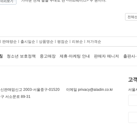
가까운 천체 달을 무대로 한 <아르테미스> 두 권이다.
전체
ㅣ
판매량순
ㅣ
출시일순
ㅣ
상품명순
ㅣ
평점순
ㅣ
리뷰순
ㅣ
저가격순
침
청소년 보호정책
중고매장
제휴·마케팅 안내
판매자 매니저
출판사·
고객
신판매업신고 2003-서울중구-01520
이메일 privacy@aladin.co.kr
서울시
구 서소문로 89-31