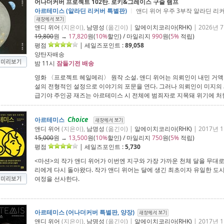
어나더커버 프로젝트 102탄. 로키&그레이스 구슬 램프
아르테미스 (알라딘 리커버 특별판)
ㅣ
앤디 위어 우주 3부작 알라딘 리
앤디 위어
(지은이),
남명성
(옮긴이) |
알에이치코리아(RHK)
| 2026년 
19,800
원 →
17,820
원(
10%
할인) / 마일리지
990
원(
5%
적립)
평점
| 세일즈포인트 :
89,058
양탄자배송
밤 11시
잠들기전 배송
영화 〈프로젝트 헤일메리〉 원작 소설. 앤디 위어는 의뢰인이 내민 거
설의 전형적인 설정으로 이야기의 포문을 연다. 그러나 의뢰인이 미지의
급기야 주인공 재즈는 아르테미스 시 전체에 범죄자로 지목돼 위기에 처
Choice
아르테미스
앤디 위어
(지은이),
남명성
(옮긴이) |
알에이치코리아(RHK)
| 2017년 
15,000
원 →
13,500
원(
10%
할인) / 마일리지
750
원(
5%
적립)
평점
| 세일즈포인트 :
5,730
<마션>의 작가 앤디 위어가 이번엔 지구와 가장 가까운 천체 달을 무대로
리에게 다시 돌아왔다. 작가 앤디 위어는 달에 생긴 최초이자 유일한 도
여정을 선사한다.
아르테미스 (어나더커버 특별판, 양장)
앤디 위어
(지은이),
남명성
(옮긴이) |
알에이치코리아(RHK)
| 2017년 