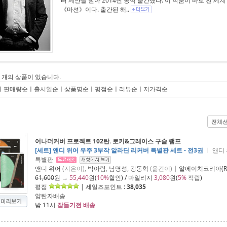
터 제안을 받아 2014년 공식 출간했다. 이 작품이 바로 전 
《마션》이다. 출간된 해..
8
개의 상품이 있습니다.
ㅣ
판매량순
ㅣ
출시일순
ㅣ
상품명순
ㅣ
평점순
ㅣ
리뷰순
ㅣ
저가격순
전체
어나더커버 프로젝트 102탄. 로키&그레이스 구슬 램프
[세트] 앤디 위어 우주 3부작 알라딘 리커버 특별판 세트 - 전3권
ㅣ
앤디 
특별판
앤디 위어
(지은이),
박아람
,
남명성
,
강동혁
(옮긴이) |
알에이치코리아(R
61,600
원 →
55,440
원(
10%
할인) / 마일리지
3,080
원(
5%
적립)
평점
| 세일즈포인트 :
38,035
양탄자배송
밤 11시
잠들기전 배송