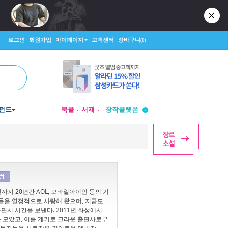
로그인
회원가입
마이페이지
고객센터
장바구니
(0)
투비컨티뉴드
펀드
북플
서재
창작플랫폼
투비컨티뉴드
까지 20년간 AOL, 모바일아이언 등의 기
들을 열정적으로 사랑해 왔으며, 지금도
면서 시간을 보낸다. 2011년 화성에서
 모았고, 이를 계기로 크라운 출판사로부