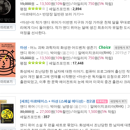
15,000
원 →
13,500
원(
10%
할인) / 마일리지
750
원(
5%
적립)
평점
| 세일즈포인트 :
2,894
<아르테미스> 반양장 일반판 보러 가기>>
<마션>의 작가 앤디 위어가 이번엔 지구와 가장 가까운 천체 달을 무대로
리에게 다시 돌아왔다. 작가 앤디 위어는 달에 생긴 최초이자 유일한 도
여정을 선사한다.
Choice
마션
- 어느 괴짜 과학자의 화성판 어드벤처 생존기
앤디 위어
(지은이),
박아람
(옮긴이) |
알에이치코리아(RHK)
| 2015년 
15,000
원 →
13,500
원(
10%
할인) / 마일리지
750
원(
5%
적립)
평점
| 세일즈포인트 :
17,448
화성에서 조난당한 한 남자에 대한 이야기. 컴퓨터 프로그래머 출신인 작가
삼아 개인 블로그에 연재를 시작했던 <마션>은 독자들의 요청으로 201
출판되었고, 이후 한 문학 에이전트의 눈에 띄어 미국의 중견 출판사 크
[세트] 아르테미스 + 마션 (스페셜 에디션) - 전2권
앤디 위어
(지은이),
박아람
,
남명성
(옮긴이) |
알에이치코리아(RHK)
| 
30,000
원 →
27,000
원(
10%
할인) / 마일리지
1,500
원(
5%
적립)
세일즈포인트 :
357
앤디 위어 소설 두 편을 세트로 묶었다. 화성에서 조난당한 한 남자에 대한