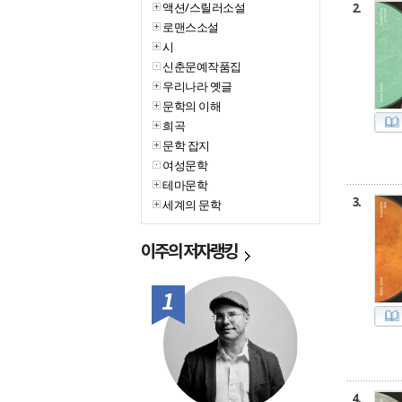
액션/스릴러소설
2.
로맨스소설
시
신춘문예작품집
우리나라 옛글
문학의 이해
희곡
문학 잡지
여성문학
테마문학
3.
세계의 문학
이주의
저자랭킹
1위
4.