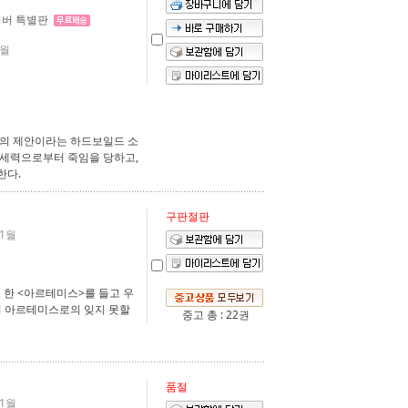
커버 특별판
7월
액의 제안이라는 하드보일드 소
 세력으로부터 죽임을 당하고,
한다.
구판절판
11월
 한 <아르테미스>를 들고 우
시 아르테미스로의 잊지 못할
중고 총 : 22권
품절
11월