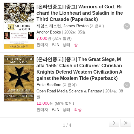
[온라인중고] [중고] Warriors of God: Ri
chard the Lionheart and Saladin in the
Third Crusade (Paperback)
제임스 레스턴
,
James Reston
(지은이)
Anchor Books
|
2002년 05월
7,000
원 (82% 할인)
판매자 :
PJN
| 상태 :
상
[온라인중고] [중고] The Great Siege, M
alta 1565: Clash of Cultures: Christian
Knights Defend Western Civilization A
gainst the Moslem Tide (Paperback)
Ernle Bradford
(지은이)
Open Road Media Science & Fantasy
|
2014년 08
월
12,000
원 (69% 할인)
판매자 :
PJN
| 상태 :
최상
1 / 4