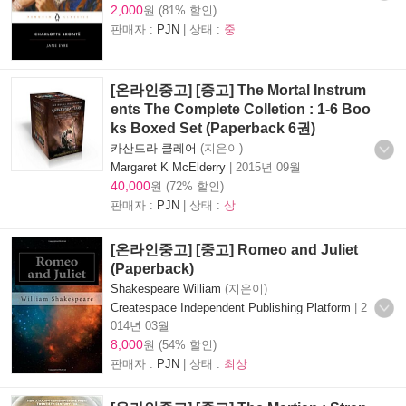
2,000
원 (81% 할인)
판매자 :
PJN
| 상태 :
중
[온라인중고] [중고] The Mortal Instrum
ents The Complete Colletion : 1-6 Boo
ks Boxed Set (Paperback 6권)
카산드라 클레어
(지은이)
Margaret K McElderry
|
2015년 09월
40,000
원 (72% 할인)
판매자 :
PJN
| 상태 :
상
[온라인중고] [중고] Romeo and Juliet
(Paperback)
Shakespeare William
(지은이)
Createspace Independent Publishing Platform
|
2
014년 03월
8,000
원 (54% 할인)
판매자 :
PJN
| 상태 :
최상