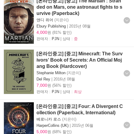
[온라인중고] [중고] The Martian : Stran
ded on Mars, one astronaut fights to s
urvive (Paperback)
앤디 위어
(지은이)
Ebury Publishing
|
2015년 08월
4,000
원 (81% 할인)
판매자 :
PJN
| 상태 :
중
[온라인중고] [중고] Minecraft: The Surv
ivors‘ Book of Secrets: An Official Moj
ang Book (Hardcover)
Stephanie Milton
(지은이)
Del Rey
|
2016년 08월
7,000
원 (56% 할인)
판매자 :
PJN
| 상태 :
최상
[온라인중고] [중고] Four: A Divergent C
ollection (Paperback, International)
베로니카 로스
(지은이)
HarperCollins (UK)
|
2015년 06월
5,000
원 (68% 할인)