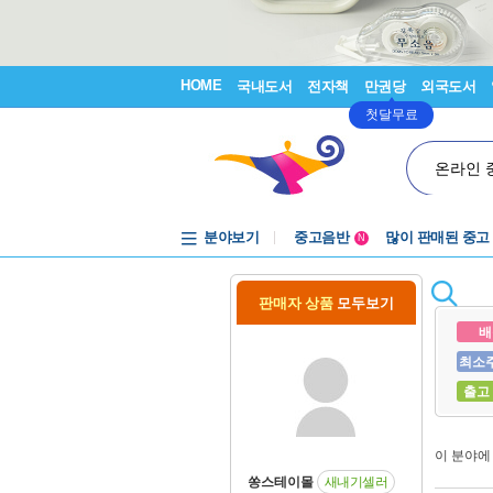
HOME
국내도서
전자책
만권당
외국도서
첫달무료
온라인 
분야보기
중고음반
많이 판매된 중고
N
1천원부터
중고음반
판매자 상품
모두보기
배
최소
출고
이 분야
쏭스테이몰
새내기셀러