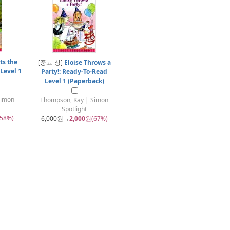
its the
[중고-상]
Eloise Throws a
Level 1
Party!: Ready-To-Read
Level 1 (Paperback)
Simon
Thompson, Kay | Simon
Spotlight
58%)
6,000
원→
2,000
원(67%)