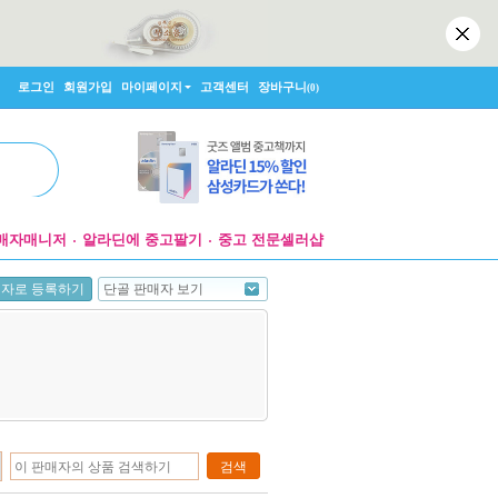
로그인
회원가입
마이페이지
고객센터
장바구니
(0)
매자매니저
알라딘에 중고팔기
중고 전문셀러샵
단골 판매자 보기
매자로 등록하기
검색