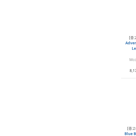
[중
Adven
Le
Mcc
8,1
[중고
Blue B