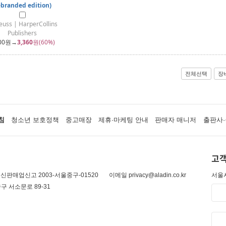
branded edition)
euss | HarperCollins
Publishers
00
원→
3,360
원(60%)
전체선택
장
침
청소년 보호정책
중고매장
제휴·마케팅 안내
판매자 매니저
출판사·
고객
신판매업신고 2003-서울중구-01520
이메일 privacy@aladin.co.kr
서울시
구 서소문로 89-31