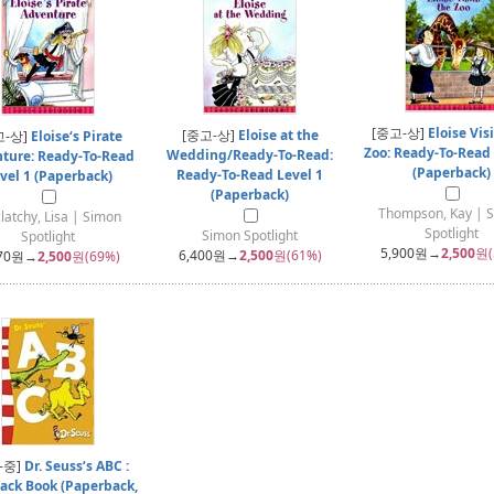
[중고-상]
Eloise Vis
[중고-상]
Eloise at the
고-상]
Eloise‘s Pirate
Zoo: Ready-To-Read 
Wedding/Ready-To-Read:
ture: Ready-To-Read
(Paperback)
Ready-To-Read Level 1
vel 1 (Paperback)
(Paperback)
Thompson, Kay | 
latchy, Lisa | Simon
Spotlight
Simon Spotlight
Spotlight
5,900
원→
2,500
원(
6,400
원→
2,500
원(61%)
70
원→
2,500
원(69%)
-중]
Dr. Seuss‘s ABC :
ack Book (Paperback,