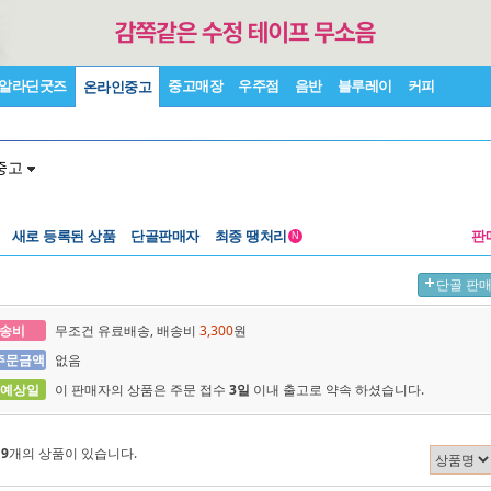
알라딘굿즈
중고매장
우주점
음반
블루레이
커피
온라인중고
중고
새로 등록된 상품
단골판매자
최종 땡처리
판
N
단골 판
송비
무조건 유료배송, 배송비
3,300
원
주문금액
없음
 예상일
이 판매자의 상품은 주문 접수
3일
이내 출고로 약속 하셨습니다.
에
9
개의 상품이 있습니다.