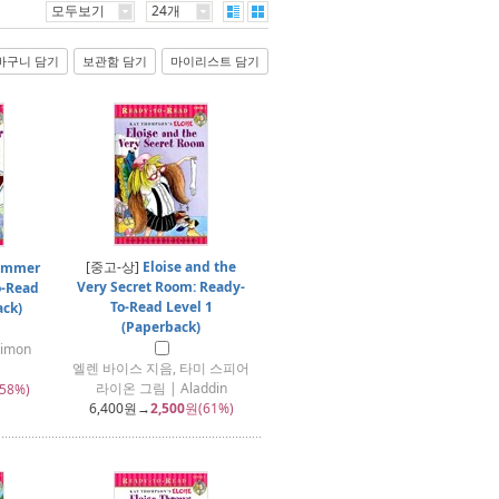
모두보기
24개
바구니 담기
보관함 담기
마이리스트 담기
[중고-상]
Eloise and the
Summer
Very Secret Room: Ready-
o-Read
To-Read Level 1
ack)
(Paperback)
Simon
엘렌 바이스 지음, 타미 스피어
라이온 그림 | Aladdin
58%)
6,400
원→
2,500
원(61%)