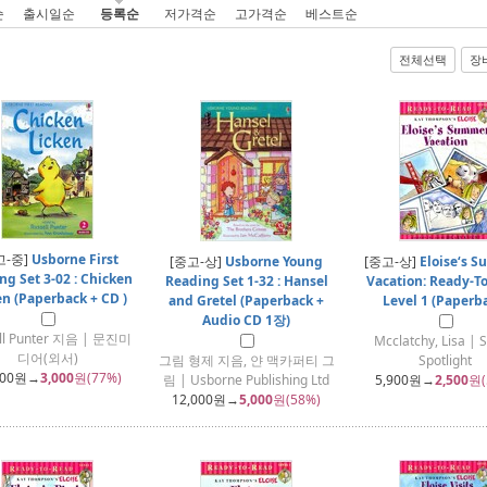
순
출시일순
등록순
저가격순
고가격순
베스트순
전체선택
장
고-중]
Usborne First
[중고-상]
Usborne Young
[중고-상]
Eloise‘s 
ng Set 3-02 : Chicken
Reading Set 1-32 : Hansel
Vacation: Ready-T
en (Paperback + CD )
and Gretel (Paperback +
Level 1 (Paperb
Audio CD 1장)
ll Punter 지음 | 문진미
Mcclatchy, Lisa | 
디어(외서)
그림 형제 지음, 얀 맥카퍼티 그
Spotlight
000
원→
3,000
원(77%)
림 | Usborne Publishing Ltd
5,900
원→
2,500
원(
12,000
원→
5,000
원(58%)