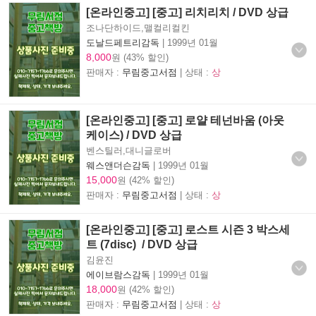
[온라인중고] [중고] 리치리치 / DVD 상급
조나단하이드,맬컬리컬킨
도날드페트리감독
|
1999년 01월
8,000
원 (43% 할인)
판매자 :
무림중고서점
| 상태 :
상
[온라인중고] [중고] 로얄 테넌바움 (아웃
케이스) / DVD 상급
벤스틸러,대니글로버
웨스앤더슨감독
|
1999년 01월
15,000
원 (42% 할인)
판매자 :
무림중고서점
| 상태 :
상
[온라인중고] [중고] 로스트 시즌 3 박스세
트 (7disc) / DVD 상급
김윤진
에이브람스감독
|
1999년 01월
18,000
원 (42% 할인)
판매자 :
무림중고서점
| 상태 :
상