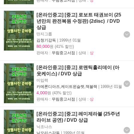
판매자 :
무림중고서점
| 상태 :
상
[온라인중고] [중고] 로보트 태권브이 (25
년만의 완전복원 수정판) (2disc) / DVD
상급
딴지그룹
김청기감독
|
1999년 01월
80,000
원 (41% 할인)
판매자 :
무림중고서점
| 상태 :
상
[온라인중고] [중고] 로맨틱홀리데이 (아
웃케이스) / DVD 상급
미입력
카메론디아즈,케이트윈슬렛,잭블랙
|
1999년 01월
4,000
원 (43% 할인)
판매자 :
무림중고서점
| 상태 :
상
[온라인중고] [중고] 레미제라블 (25주년
라이브 공연) / DVD 상급
닉조나스
닉모리스감독
|
1999년 01월