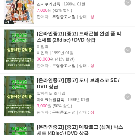
조지쿠커감독
|
1999년 01월
7,000
원 (42% 할인)
판매자 :
무림중고서점
| 상태 :
상
[온라인중고] [중고] 드래곤볼 완결 풀 박
스세트 (26disc) / DVD 상급
미입력
미입력
|
1999년 01월
90,000
원 (41% 할인)
판매자 :
무림중고서점
| 상태 :
상
[온라인중고] [중고] 도니 브래스코 SE /
DVD 상급
알파치노,조니뎁
마이크뉴웰감독
|
1999년 01월
3,000
원 (50% 할인)
판매자 :
무림중고서점
| 상태 :
상
[온라인중고] [중고] 데칼로그 (십계) 박스
세트 (4Disc) / DVD 상급