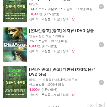
미입력
크쥐시토프키에슬로프스키감독
|
1999년 01월
10,000
원 (41% 할인)
판매자 :
무림중고서점
| 상태 :
상
[온라인중고] [중고] 데자뷰 / DVD 상급
덴젤워싱턴,제임스카비젤
토니스콧감독
|
1999년 01월
6,000
원 (45% 할인)
판매자 :
무림중고서점
| 상태 :
상
[온라인중고] [중고] 더헌팅 (자켓없음) /
DVD 상급
리암니슨,오웰윌슨,캐서린제타존스
얀드봉감독
|
1999년 01월
4,000
원 (43% 할인)
판매자 :
무림중고서점
| 상태 :
상