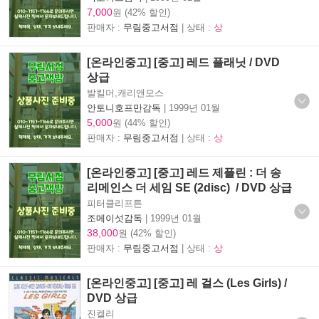
7,000
원 (42% 할인)
판매자 :
무림중고서점
| 상태 :
상
[온라인중고] [중고] 레드 플래닛 / DVD
상급
발킬머,캐리앤모스
안토니호프만감독
|
1999년 01월
5,000
원 (44% 할인)
판매자 :
무림중고서점
| 상태 :
상
[온라인중고] [중고] 레드 제플린 : 더 송
리메인스 더 세임 SE (2disc) / DVD 상급
피터클리프튼
조메이섯감독
|
1999년 01월
38,000
원 (42% 할인)
판매자 :
무림중고서점
| 상태 :
상
[온라인중고] [중고] 레 걸스 (Les Girls) /
DVD 상급
진켈리