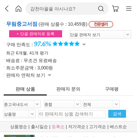
무림중고서점
(판매 상품수 : 10,459종)
+ 단골 판매자로 등록
97.6%
구매 만족도 :
최근 6개월, 41개 평가
배송료 : 무조건 유료배송
최소주문금액 : 3,000원
판매자 연락처 보기
판매 상품
판매자 문의
구매평
검색
상품명순
|
출시일순
|
등록순
|
저가격순
|
고가격순
|
베스트순