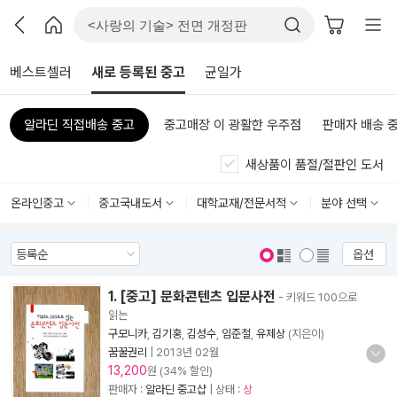
베스트셀러
새로 등록된 중고
균일가
알라딘 직접배송 중고
중고매장 이 광활한 우주점
판매자 배송 
새상품이 품절/절판인 도서
온라인중고
중고국내도서
대학교재/전문서적
분야 선택
옵션
표지 보기
표지 안보기
1. [중고] 문화콘텐츠 입문사전
- 키워드 100으로
읽는
구모니카
,
김기홍
,
김성수
,
임준철
,
유제상
(지은이)
꿈꿀권리
|
2013년 02월
13,200
원 (34% 할인)
판매자 :
알라딘 중고샵
| 상태 :
상