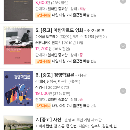
8,600
원 (28% 할인)
판매자 :
알라딘 중고샵
| 상태 :
최상
내일 아침 7시
출근전 배송
양탄자배송
변경
5. [중고] 아방가르드 영화
-
숏 컷 시리즈
마이클 오프레이
(지은이),
양민수
,
장민용
(옮긴이)
커뮤니케이션북스
|
2010년 11월
12,700
원 (36% 할인)
판매자 :
알라딘 중고샵
| 상태 :
중
내일 아침 7시
출근전 배송
양탄자배송
변경
6. [중고] 경영학원론
- 제4판
김태웅
,
장영봉
,
이우헌
(지은이)
신영사
|
2023년 07월
19,000
원 (37% 할인)
판매자 :
알라딘 중고샵
| 상태 :
중
내일 아침 7시
출근전 배송
양탄자배송
변경
7. [중고] 사진
- 발행 40주년 기념 제12판
바버라 런던
,
짐 스톤
,
존 업턴
(지은이),
임수식
,
김환희
,
신