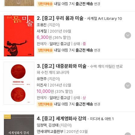
내일 아침 7시
출근전 배송
양탄자배송
변경
2. [중고] 우리 몸과 미술
-
사계절 Art Library 10
조용진
(지은이)
사계절
|
2001년 09월
6,300
원 (36% 할인)
판매자 :
알라딘 중고샵
| 상태 :
중
내일 아침 7시
출근전 배송
양탄자배송
변경
3. [중고] 대중문화와 미술
- 수백 개의 마릴린 먼로
와 수천 개의 모나리자
유현주
(지은이)
미진사
|
2014년 02월
10,000
원 (33% 할인)
판매자 :
알라딘 중고샵
| 상태 :
상
내일 아침 7시
출근전 배송
양탄자배송
변경
4. [중고] 세계영화사 강의
-
미디어 & 아트 1
임정택
,
김성태
(지은이)
연세대학교출판부
|
2001년 03월