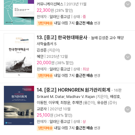
커뮤니케이션북스
|
2013년 11월
22,300
원 (28% 할인)
판매자 :
알라딘 중고샵
| 상태 :
중
내일 아침 7시
출근전 배송
양탄자배송
변경
13. [중고] 한국현대해운사
-
늘배 김성준 교수 해양
사학술총서 5
김성준
(지은이)
혜안
|
2025년 12월
20,000
원 (38% 할인)
판매자 :
알라딘 중고샵
| 상태 :
최상
내일 아침 7시
출근전 배송
양탄자배송
변경
14. [중고] HORNGREN 원가관리회계
- 16판
Srikant M. Datar
,
Madhav V. Rajan
(지은이),
배성호
,
이동헌
,
이우재
,
최정운
,
추재연
(옮긴이),
유승원
(감수)
교문사
|
2021년 10월
25,100
원 (34% 할인)
판매자 :
알라딘 중고샵
| 상태 :
상
내일 아침 7시
출근전 배송
양탄자배송
변경