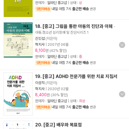
판매자 :
알라딘 중고샵
| 상태 :
상
내일 아침 7시
출근전 배송
양탄자배송
변경
18. [중고] 그림을 통한 아동의 진단과 이해
-
아동.청소년 심리장애 및 진단시리즈 1
신민섭
(지은이)
학지사
|
2007년 06월
8,100
원 (42% 할인)
판매자 :
알라딘 중고샵
| 상태 :
중
내일 아침 7시
출근전 배송
양탄자배송
변경
19. [중고] ADHD 전문가를 위한 치료 지침서
이성직
(지은이)
학지사
|
2020년 02월
8,400
원 (30% 할인)
판매자 :
알라딘 중고샵
| 상태 :
최상
내일 아침 7시
출근전 배송
양탄자배송
변경
20. [중고] 배우와 목표점