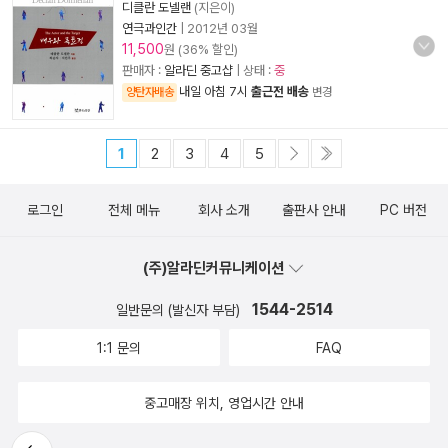
디클란 도넬랜
(지은이)
연극과인간
|
2012년 03월
11,500
원 (36% 할인)
판매자 :
알라딘 중고샵
| 상태 :
중
내일 아침 7시
출근전 배송
양탄자배송
변경
1
2
3
4
5
로그인
전체 메뉴
회사 소개
출판사 안내
PC 버전
(주)알라딘커뮤니케이션
1544-2514
일반문의 (발신자 부담)
1:1 문의
FAQ
중고매장 위치, 영업시간 안내
뒤로가