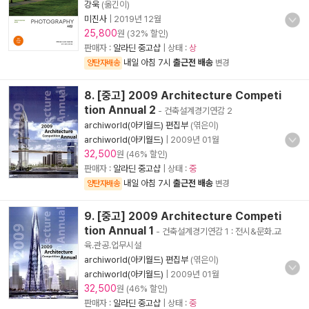
강욱
(옮긴이)
미진사
|
2019년 12월
25,800
원 (32% 할인)
판매자 :
알라딘 중고샵
| 상태 :
상
내일 아침 7시
출근전 배송
양탄자배송
변경
8. [중고] 2009 Architecture Competi
tion Annual 2
- 건축설계경기연감 2
archiworld(아키월드) 편집부
(엮은이)
archiworld(아키월드)
|
2009년 01월
32,500
원 (46% 할인)
판매자 :
알라딘 중고샵
| 상태 :
중
내일 아침 7시
출근전 배송
양탄자배송
변경
9. [중고] 2009 Architecture Competi
tion Annual 1
- 건축설계경기연감 1 : 전시&문화.교
육.관공.업무시설
archiworld(아키월드) 편집부
(엮은이)
archiworld(아키월드)
|
2009년 01월
32,500
원 (46% 할인)
판매자 :
알라딘 중고샵
| 상태 :
중