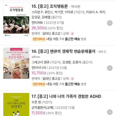
15. [중고] 조직행동론
- 제18판
스티븐 P. 로빈스
,
박기찬
,
이덕로
(지은이),
티모시 A. 저지
,
김양균
,
김태열
(옮긴이)
한티에듀
|
2021년 07월
26,500
원 (32% 할인)
판매자 :
알라딘 중고샵
| 상태 :
상
내일 아침 7시
출근전 배송
양탄자배송
변경
16. [중고] 맨큐의 경제학 연습문제풀이
- 9th E
dition
그레고리 맨큐
(지은이),
김경환
,
김종석
(옮긴이)
한티미디어
|
2021년 03월
10,700
원 (33% 할인)
판매자 :
알라딘 중고샵
| 상태 :
상
내일 아침 7시
출근전 배송
양탄자배송
변경
17. [중고] 나와 나의 가족이 경험한 ADHD
수잔 정
(지은이)
군자출판사(교재)
|
2020년 12월
11,500
원 (36% 할인)