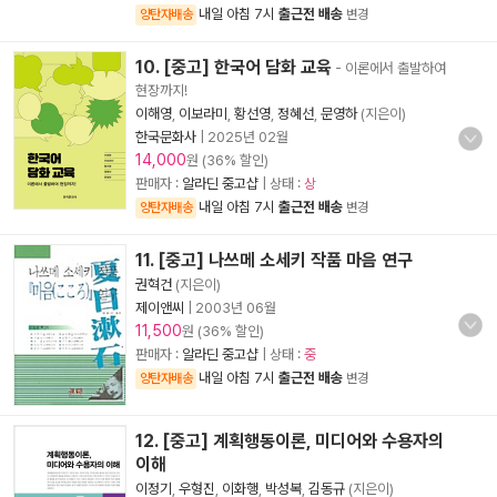
내일 아침 7시
출근전 배송
양탄자배송
변경
10. [중고] 한국어 담화 교육
- 이론에서 출발하여
현장까지!
이해영
,
이보라미
,
황선영
,
정혜선
,
문영하
(지은이)
한국문화사
|
2025년 02월
14,000
원 (36% 할인)
판매자 :
알라딘 중고샵
| 상태 :
상
내일 아침 7시
출근전 배송
양탄자배송
변경
11. [중고] 나쓰메 소세키 작품 마음 연구
권혁건
(지은이)
제이앤씨
|
2003년 06월
11,500
원 (36% 할인)
판매자 :
알라딘 중고샵
| 상태 :
중
내일 아침 7시
출근전 배송
양탄자배송
변경
12. [중고] 계획행동이론, 미디어와 수용자의
이해
이정기
,
우형진
,
이화행
,
박성복
,
김동규
(지은이)