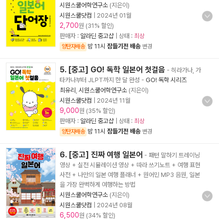
시원스쿨어학연구소
(지은이)
시원스쿨닷컴
|
2024년 01월
2,700
원 (31% 할인)
판매자 :
알라딘 중고샵
| 상태 :
최상
밤 11시
잠들기전 배송
양탄자배송
변경
5. [중고] GO! 독학 일본어 첫걸음
- 히라가나, 가
타카나부터 JLPT까지 한 달 완성
-
GO! 독학 시리즈
최유리
,
시원스쿨어학연구소
(지은이)
시원스쿨닷컴
|
2024년 11월
9,000
원 (35% 할인)
판매자 :
알라딘 중고샵
| 상태 :
최상
밤 11시
잠들기전 배송
양탄자배송
변경
6. [중고] 진짜 여행 일본어
- 패턴 말하기 트레이닝
영상 + 실전 시뮬레이션 영상 + 따라 쓰기노트 + 여행 표현
사전 + 나만의 일본 여행 플래너 + 원어민 MP3 음원, 일본
을 가장 완벽하게 여행하는 방법
시원스쿨어학연구소
(지은이)
시원스쿨닷컴
|
2024년 08월
6,500
원 (34% 할인)