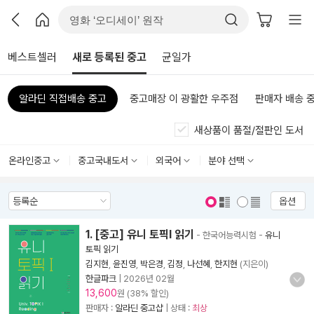
베스트셀러
새로 등록된 중고
균일가
알라딘 직접배송 중고
중고매장 이 광활한 우주점
판매자 배송 
새상품이 품절/절판인 도서
온라인중고
중고국내도서
외국어
분야 선택
옵션
표지 보기
표지 안보기
1. [중고] 유니 토픽Ⅰ 읽기
- 한국어능력시험
-
유니
토픽 읽기
김지현
,
윤진영
,
박은경
,
김정
,
나선혜
,
한지현
(지은이)
한글파크
|
2026년 02월
13,600
원 (38% 할인)
판매자 :
알라딘 중고샵
| 상태 :
최상