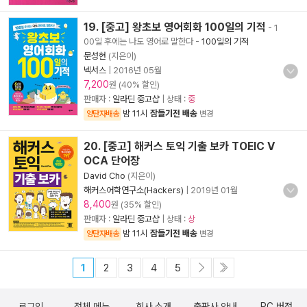
19. [중고] 왕초보 영어회화 100일의 기적
- 1
00일 후에는 나도 영어로 말한다
-
100일의 기적
문성현
(지은이)
넥서스
|
2016년 05월
7,200
원 (40% 할인)
판매자 :
알라딘 중고샵
| 상태 :
중
밤 11시
잠들기전 배송
양탄자배송
변경
20. [중고] 해커스 토익 기출 보카 TOEIC V
OCA 단어장
David Cho
(지은이)
해커스어학연구소(Hackers)
|
2019년 01월
8,400
원 (35% 할인)
판매자 :
알라딘 중고샵
| 상태 :
상
밤 11시
잠들기전 배송
양탄자배송
변경
1
2
3
4
5
로그인
전체 메뉴
회사 소개
출판사 안내
PC 버전