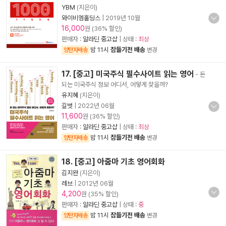
YBM
(지은이)
와이비엠홀딩스
|
2019년 10월
16,000
원 (36% 할인)
판매자 :
알라딘 중고샵
| 상태 :
최상
밤 11시
잠들기전 배송
양탄자배송
변경
17. [중고] 미국주식 필수사이트 읽는 영어
- 돈
되는 미국주식 정보 어디서, 어떻게 찾을까?
유지혜
(지은이)
길벗
|
2022년 06월
11,600
원 (36% 할인)
판매자 :
알라딘 중고샵
| 상태 :
최상
밤 11시
잠들기전 배송
양탄자배송
변경
18. [중고] 아줌마 기초 영어회화
김지완
(지은이)
레브
|
2012년 06월
4,200
원 (35% 할인)
판매자 :
알라딘 중고샵
| 상태 :
중
밤 11시
잠들기전 배송
양탄자배송
변경