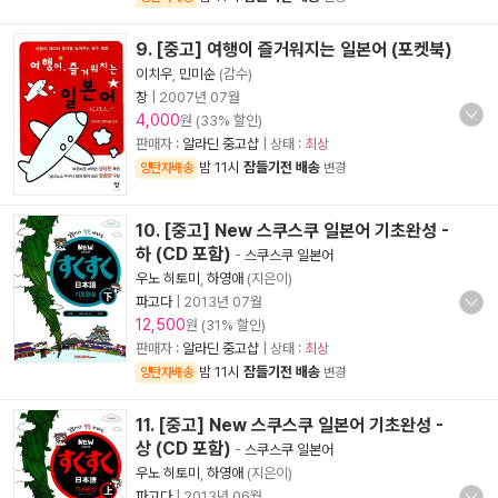
9. [중고] 여행이 즐거워지는 일본어 (포켓북)
이치우
,
민미순
(감수)
창
|
2007년 07월
4,000
원 (33% 할인)
판매자 :
알라딘 중고샵
| 상태 :
최상
밤 11시
잠들기전 배송
양탄자배송
변경
10. [중고] New 스쿠스쿠 일본어 기초완성 -
하 (CD 포함)
-
스쿠스쿠 일본어
우노 히토미
,
하영애
(지은이)
파고다
|
2013년 07월
12,500
원 (31% 할인)
판매자 :
알라딘 중고샵
| 상태 :
최상
밤 11시
잠들기전 배송
양탄자배송
변경
11. [중고] New 스쿠스쿠 일본어 기초완성 -
상 (CD 포함)
-
스쿠스쿠 일본어
우노 히토미
,
하영애
(지은이)
파고다
|
2013년 06월