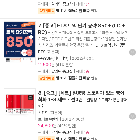
판매자 :
알라딘 중고샵
| 상태 :
상
밤 11시
잠들기전 배송
양탄자배송
변경
7. [중고] ETS 토익 단기 공략 850+ (LC +
RC)
- 본책 + 해설집 + 실전 모의고사 1회분 + 무료 MP
3 파일 / TOEIC 고난도 최신 기출문항으로 완성된 단기완
성 시리즈, 기출문제 한국 독점 출간
-
ETS 토익 단기 공략
ETS
(지은이)
(주)YBM(와이비엠)
|
2022년 06월
11,500
원 (41% 할인)
판매자 :
알라딘 중고샵
| 상태 :
중
밤 11시
잠들기전 배송
양탄자배송
변경
8. [중고] [세트] 일빵빵 스토리가 있는 영어
회화 1~3 세트 - 전3권
-
일빵빵 스토리가 있는 영어
회화
서장혁
(지은이)
토마토출판사
|
2012년 06월
24,800
원 (40% 할인)
판매자 :
알라딘 중고샵
| 상태 :
중
밤 11시
잠들기전 배송
양탄자배송
변경