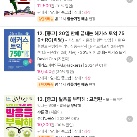
12,500
원 (31% 할인)
판매자 :
알라딘 중고샵
| 상태 :
최상
밤 11시
잠들기전 배송
양탄자배송
변경
12. [중고] 20일 만에 끝내는 해커스 토익 75
0+ RC(리딩)
- 최신 토익기출경향 완벽 반영 | 기출 유
형별로 완성하는 리딩 집중공략서 [실전모의고사 3회분(별
책 1회+온라인 2회) 제공]
-
20일 만에 끝내는 해커스 토익
David Cho
(지은이)
해커스어학연구소(Hackers)
|
2024년 01월
10,500
원 (30% 할인)
판매자 :
알라딘 중고샵
| 상태 :
최상
밤 11시
잠들기전 배송
양탄자배송
변경
13. [중고] 발음을 부탁해 : 교정편
- 모두를 위한
빛나는 영어!
-
발음을 부탁해
샤론 강
(지은이)
롱테일북스
|
2020년 08월
10,300
원 (30% 할인)
판매자 :
알라딘 중고샵
| 상태 :
최상