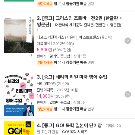
밤 11시
잠들기전 배송
양탄자배송
변경
2. [중고] 그리스인 조르바 - 전2권 (한글판 +
영문판)
-
더클래식 세계문학 컬렉션 (한글판 + 영문판) 1
1
니코스 카잔자키스
(지은이),
베스트트랜스
(옮긴이)
더클래식
|
2012년 05월
5,600
원 (59% 할인)
판매자 :
알라딘 중고샵
| 상태 :
중
밤 11시
잠들기전 배송
양탄자배송
변경
3. [중고] 쉐리의 리얼 미국 영어 수업
쉐리(임채연)
(지은이)
길벗이지톡
|
2025년 10월
14,300
원 (35% 할인)
판매자 :
알라딘 중고샵
| 상태 :
상
밤 11시
잠들기전 배송
양탄자배송
변경
4. [중고] GO! 독학 일본어 단어장
- 기적의 20
일 초단기 완성
-
GO! 독학 시리즈