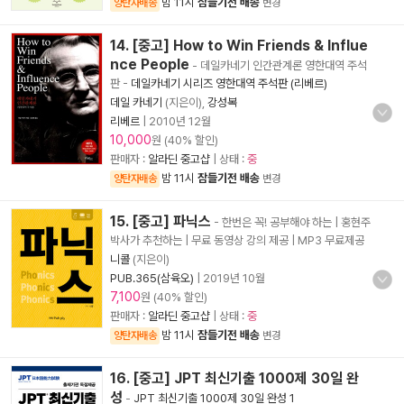
밤 11시
잠들기전 배송
양탄자배송
변경
14. [중고] How to Win Friends & Influe
nce People
- 데일카네기 인간관계론 영한대역 주석
판
-
데일카네기 시리즈 영한대역 주석판 (리베르)
데일 카네기
(지은이),
강성복
리베르
|
2010년 12월
10,000
원 (40% 할인)
판매자 :
알라딘 중고샵
| 상태 :
중
밤 11시
잠들기전 배송
양탄자배송
변경
15. [중고] 파닉스
- 한번은 꼭! 공부해야 하는 | 홍현주
박사가 추천하는 | 무료 동영상 강의 제공 | MP3 무료제공
니콜
(지은이)
PUB.365(삼육오)
|
2019년 10월
7,100
원 (40% 할인)
판매자 :
알라딘 중고샵
| 상태 :
중
밤 11시
잠들기전 배송
양탄자배송
변경
16. [중고] JPT 최신기출 1000제 30일 완
성
-
JPT 최신기출 1000제 30일 완성 1