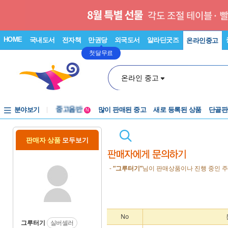
HOME
국내도서
전자책
만권당
외국도서
알라딘굿즈
온라인중고
첫달무료
온라인 중고
분야보기
중고음반
많이 판매된 중고
새로 등록된 상품
단골판
N
1천원부터
중고음반
판매자 상품
모두보기
-
“그루터기”
님이 판매상품이나 진행 중인 주
No
그루터기
실버셀러