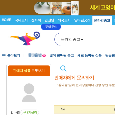
HOME
국내도서
전자책
만권당
외국도서
알라딘굿즈
온라인중고
첫달무료
온라인 중고
분야보기
중고음반
많이 판매된 중고
새로 등록된 상품
단골판
N
1천원부터
중고음반
판매자 상품
모두보기
-
“김나경”
님이 판매상품이나 진행 중인 주문
No
김나경
새내기셀러