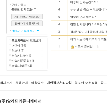
7
배송이 안되는건가요?
구매 만족도
충분한 평가 없음
6
ㅜㅜ 넵넵 취소 부탁드립니다
구매만족도/구매평보기
5
발송이 언제 될까요?
판매자에게 문의하기
4
정말 감사합니다ㅎㅎ복많이받
판매자 연락처 보기
3
결제했습니다!! 급해서 내일 
2
제가 있는곳이 기숙사라 착불은
중고외국도서 전체보기
어린이 (19)
1
비공개 문의입니다.
청소년 (7)
건축/디자인 (1)
예술/대중문화 (1)
소설/시/희곡 (2)
회사소개
채용안내
이용약관
개인정보처리방침
청소년 보호정책
중고
(주)알라딘커뮤니케이션