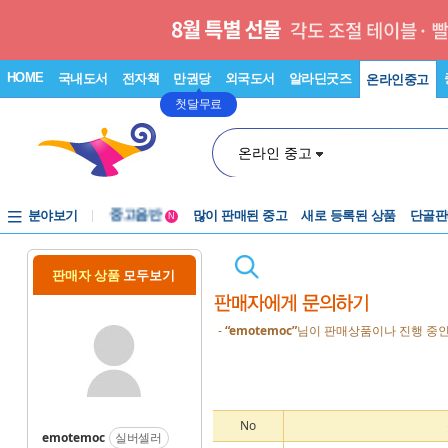
HOME
국내도서
전자책
만권당
외국도서
알라딘굿즈
온라인중고
첫달무료
온라인 중고
분야보기
중고음반
많이 판매된 중고
새로 등록된 상품
단골판
N
1천원부터
중고음반
판매자 상품
모두보기
-
“emotemoc”
님이 판매상품이나 진행 중인
No
emotemoc
실버셀러