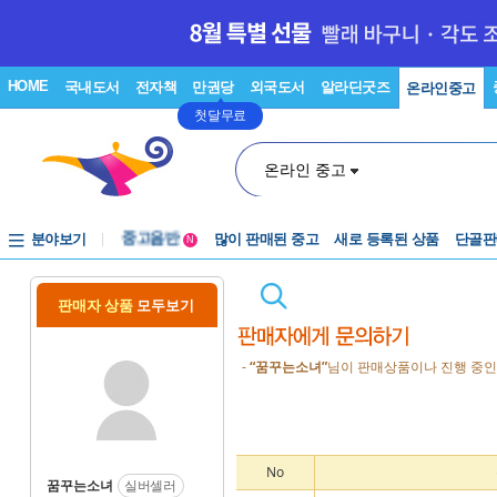
HOME
국내도서
전자책
만권당
외국도서
알라딘굿즈
온라인중고
첫달무료
온라인 중고
분야보기
중고음반
많이 판매된 중고
새로 등록된 상품
단골판
N
1천원부터
중고음반
판매자 상품
모두보기
-
“꿈꾸는소녀”
님이 판매상품이나 진행 중인
No
꿈꾸는소녀
실버셀러