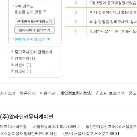
4
1월 8일이 출고예정일이었습니
구매 만족도
충분한 평가 없음
3
어제 접수하신다고 했는데 
구매만족도/구매평보기
2
배송 일정을 알려주세요. 감
판매자에게 문의하기
1
안녕하세요^^ 아이가 폴리노래
판매자 연락처 보기
중고국내도서 전체보기
경제경영 (1)
어린이 (1)
청소년 (1)
회사소개
채용안내
이용약관
개인정보처리방침
청소년 보호정책
중고
(주)알라딘커뮤니케이션
대표이사 최우경
사업자등록 201-81-23094
통신판매업신고 2003-서울중구-
호스팅 제공자 알라딘커뮤니케이션
(본사) 서울시 중구 서소문로 89-31