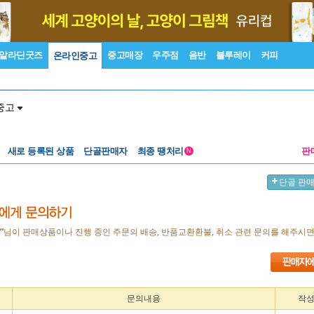
알라딘굿즈
중고매장
우주점
음반
블루레이
커피
온라인중고
중고
새로 등록된 상품
단골판매자
최종 땡처리
판
N
단골 판
”
님이 판매상품이나 진행 중인 주문의 배송, 반품교환환불, 취소 관련 문의를 해주시
문의내용
작