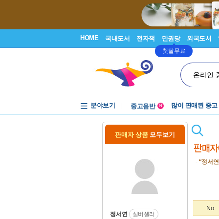
HOME
국내도서
전자책
만권당
외국도서
첫달무료
온라인 
분야보기
중고음반
많이 판매된 중고
N
1천원부터
중고음반
판매자 상품
모두보기
-
“정서연
No
정서연
실버셀러