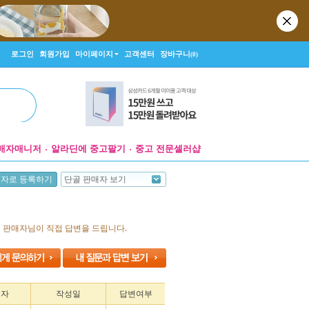
로그인
회원가입
마이페이지
고객센터
장바구니
(0)
매자매니저
알라딘에 중고팔기
중고 전문셀러샵
단골 판매자 보기
매자로 등록하기
면 판매자님이 직접 답변을 드립니다.
성자
작성일
답변여부