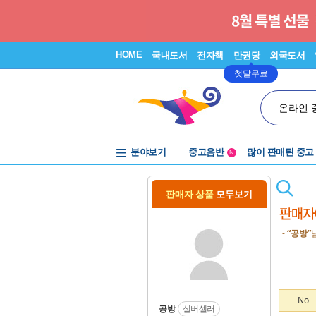
HOME
국내도서
전자책
만권당
외국도서
첫달무료
온라인 
분야보기
중고음반
많이 판매된 중고
N
1천원부터
중고음반
판매자 상품
모두보기
-
“공방”
No
공방
실버셀러