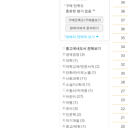
39
구매 만족도
충분한 평가 없음
38
구매만족도/구매평보기
37
판매자에게 문의하기
36
판매자 연락처 보기
35
34
중고국내도서 전체보기
경제경영 (3)
33
과학 (1)
32
대학교재/전문서적 (2)
만화/라이트노벨 (1)
30
사회과학 (11)
28
소설/시/희곡 (1)
수험서/자격증 (1)
27
어린이 (27)
23
여행 (1)
유아 (3)
22
인문학 (2)
21
자기계발 (3)
종교/역학 (1)
20