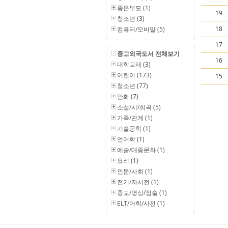
좋은부모 (1)
19
청소년 (3)
18
컴퓨터/모바일 (5)
17
중고외국도서 전체보기
16
대학교재 (3)
어린이 (173)
15
청소년 (77)
만화 (7)
소설/시/희곡 (5)
가족/관계 (1)
기술공학 (1)
언어학 (1)
예술/대중문화 (1)
요리 (1)
인문/사회 (1)
전기/자서전 (1)
종교/명상/점술 (1)
ELT/어학/사전 (1)