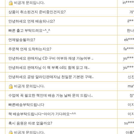
비공개 문의입니다.
in***
상품이 취소된건지 준비중인건지요?
개
안녕하세요 언제 배송되나요?
il*
빠른 출고 부탁드려요~^_^
한나
언제발송될까요?
ek**
주문책 언제 도착하는지요?
fa***
안녕하세요 판매자님 CD 구비 여부와 재생 가능여부 ..
yu***
안녕하세요 판매자님 이 책 부록 cd도 함께 읽고 재..
yu***
안녕하세요 공방 알라딘판매자님 천일문 기본편 구매..
신진
비공개 문의입니다.
ma
수업에 꼭 필요한 책인데 배송 가능 날짜 문의 드립니..
정
빠른배송부탁드립니다
이지
책 배송부탁드립니다~아이가 기다려요~^^
이지
혹시 음원은 따로 없을까요?
su**
비공개 문의입니다.
아름*