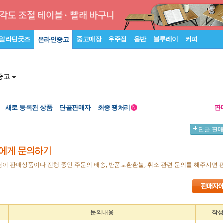
알라딘굿즈
중고매장
우주점
음반
블루레이
커피
온라인중고
중고
새로 등록된 상품
단골판매자
최종 땡처리
판
N
단골 판
님이 판매상품이나 진행 중인 주문의 배송, 반품교환환불, 취소 관련 문의를 해주시면 
문의내용
작