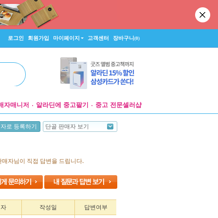
로그인
회원가입
마이페이지
고객센터
장바구니
(0)
매자매니저
알라딘에 중고팔기
중고 전문셀러샵
단골 판매자 보기
매자로 등록하기
판매자님이 직접 답변을 드립니다.
성자
작성일
답변여부