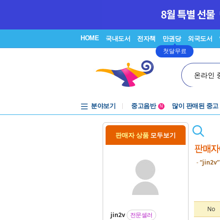
HOME
국내도서
전자책
만권당
외국도서
첫달무료
온라인 
분야보기
중고음반
많이 판매된 중고
N
1천원부터
중고음반
판매자 상품
모두보기
-
“jin2v”
No
jin2v
전문셀러