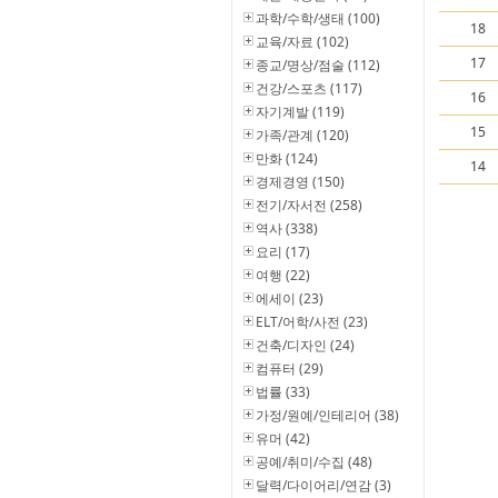
과학/수학/생태 (100)
18
교육/자료 (102)
17
종교/명상/점술 (112)
건강/스포츠 (117)
16
자기계발 (119)
15
가족/관계 (120)
만화 (124)
14
경제경영 (150)
전기/자서전 (258)
역사 (338)
요리 (17)
여행 (22)
에세이 (23)
ELT/어학/사전 (23)
건축/디자인 (24)
컴퓨터 (29)
법률 (33)
가정/원예/인테리어 (38)
유머 (42)
공예/취미/수집 (48)
달력/다이어리/연감 (3)