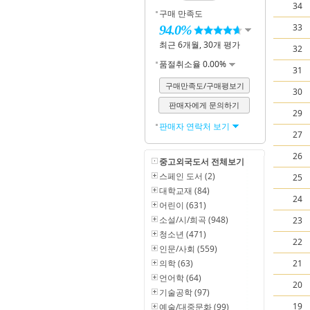
34
구매 만족도
33
94.0%
최근 6개월, 30개 평가
32
품절취소율 0.00%
31
구매만족도/구매평보기
30
판매자에게 문의하기
29
판매자 연락처 보기
27
26
중고외국도서 전체보기
스페인 도서 (2)
25
대학교재 (84)
24
어린이 (631)
소설/시/희곡 (948)
23
청소년 (471)
22
인문/사회 (559)
의학 (63)
21
언어학 (64)
20
기술공학 (97)
19
예술/대중문화 (99)