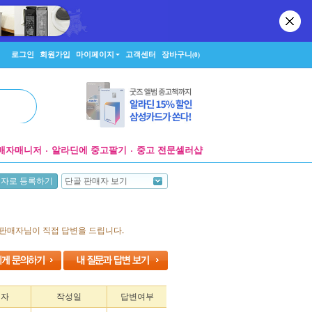
로그인
회원가입
마이페이지
고객센터
장바구니
(0)
매자매니저
알라딘에 중고팔기
중고 전문셀러샵
단골 판매자 보기
매자로 등록하기
 판매자님이 직접 답변을 드립니다.
성자
작성일
답변여부