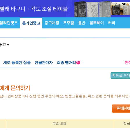
알라딘굿즈
중고매장
우주점
음반
블루레이
커피
온라인중고
중고
새로 등록된 상품
단골판매자
최종 땡처리
판
N
단골 판
님이 판매상품이나 진행 중인 주문의 배송, 반품교환환불, 취소 관련 문의를 해주시면
문의내용
작