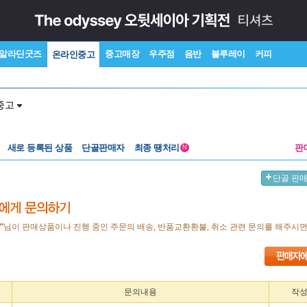
알라딘굿즈
중고매장
우주점
음반
블루레이
커피
온라인중고
중고
새로 등록된 상품
단골판매자
최종 땡처리
판
N
단골 판
”
님이 판매상품이나 진행 중인 주문의 배송, 반품교환환불, 취소 관련 문의를 해주시
문의내용
작