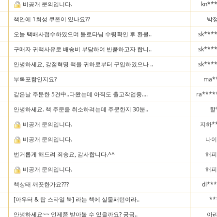
비공개 문의입니다.
kn**
책안에 1회성 쿠폰이 있나요??
박정
오늘 택배사접수하였으며 블로타님 수령확인 후 환불..
sk***
구매자 귀책사유로 배송비 부담하여 반품하고자 합니..
sk***
안녕하세요, 강점혁명 책을 귀하로부터 구입하였으나 ..
sk***
부록포함인지요?
ma*
같은날 주문한 5건中..다왔는데 아직도 출고작업중....
ra****
안녕하세요. 책 주문을 취소하려는데 주문한지 30분..
할
비공개 문의입니다.
지하**
비공개 문의입니다.
나이
번거롭게 해드려 죄송요, 감사합니다.^^
해피
비공개 문의입니다.
해피
책상태 깨끗한가요???
dl**
[아우터 & 탑 스타일 북] 라는 책에 실물패턴이라..
**
안녕하세요~~ 언제쯤 받아볼 수 있을까요? 궁금..
아라