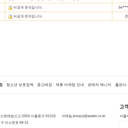
비공개 문의입니다.
be**
비공개 문의입니다.
침
청소년 보호정책
중고매장
제휴·마케팅 안내
판매자 매니저
출판사·
고객
신판매업신고 2003-서울중구-01520
이메일 privacy@aladin.co.kr
서울시
구 서소문로 89-31