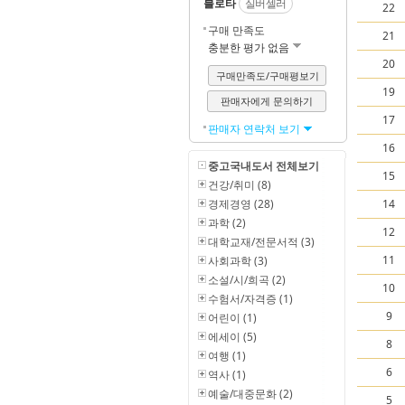
블로타
실버셀러
22
구매 만족도
21
충분한 평가 없음
20
구매만족도/구매평보기
19
판매자에게 문의하기
17
판매자 연락처 보기
16
중고국내도서 전체보기
15
건강/취미 (8)
경제경영 (28)
14
과학 (2)
12
대학교재/전문서적 (3)
11
사회과학 (3)
소설/시/희곡 (2)
10
수험서/자격증 (1)
9
어린이 (1)
에세이 (5)
8
여행 (1)
6
역사 (1)
예술/대중문화 (2)
5