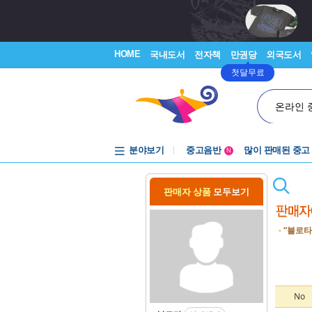
HOME
국내도서
전자책
만권당
외국도서
첫달무료
온라인 
분야보기
중고음반
많이 판매된 중고
N
1천원부터
중고음반
판매자 상품
모두보기
-
“블로타
No