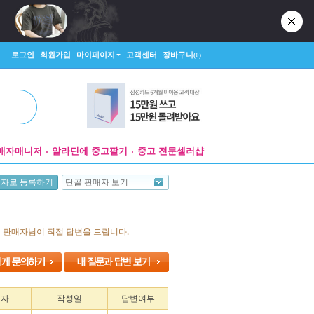
로그인
회원가입
마이페이지
고객센터
장바구니
(0)
매자매니저
알라딘에 중고팔기
중고 전문셀러샵
단골 판매자 보기
매자로 등록하기
면 판매자님이 직접 답변을 드립니다.
성자
작성일
답변여부