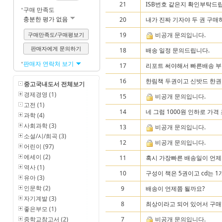
21
ISB번호 같은지 확인부탁드립
구매 만족도
충분한 평가 없음
20
내가 진짜 기자야 두 권 구매하고
구매만족도/구매평보기
19
비공개 문의입니다.
판매자에게 문의하기
18
배송 일정 문의드립니다.
판매자 연락처 보기
17
리포트 써야해서 빠른배송 부
16
한림책 두권이고 신밧드 한권이
중고국내도서 전체보기
경제경영 (1)
15
비공개 문의입니다.
고전 (1)
14
네 그럼 1000원 인하로 가
과학 (4)
사회과학 (3)
13
비공개 문의입니다.
소설/시/희곡 (3)
12
비공개 문의입니다.
어린이 (97)
에세이 (2)
11
혹시 가장빠른 배송일이 언제가
역사 (1)
10
구성이 책은 5권이고 cd는 
유아 (3)
인문학 (2)
9
배송이 언제쯤 될까요?
자기계발 (3)
8
최상이라고 되어 있어서 구매
좋은부모 (1)
중학교참고서 (2)
7
비공개 문의입니다.