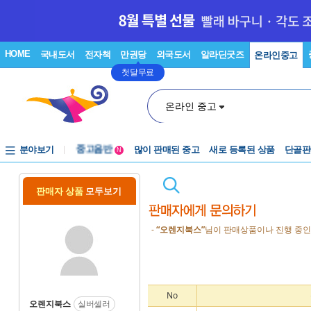
HOME
국내도서
전자책
만권당
외국도서
알라딘굿즈
온라인중고
첫달무료
온라인 중고
분야보기
중고음반
많이 판매된 중고
새로 등록된 상품
단골판
N
1천원부터
중고음반
판매자 상품
모두보기
-
“오렌지북스”
님이 판매상품이나 진행 중인
No
오렌지북스
실버셀러