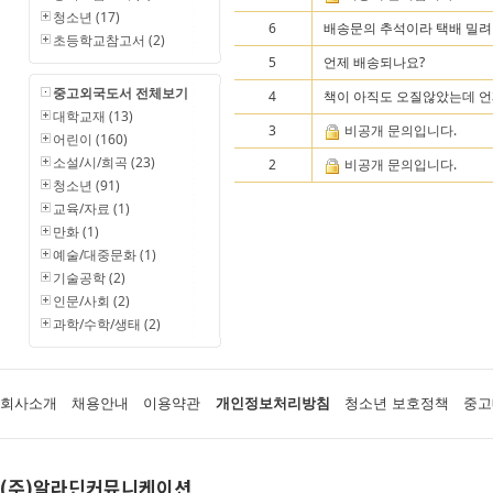
청소년 (17)
6
배송문의 추석이라 택배 밀려 배
초등학교참고서 (2)
5
언제 배송되나요?
중고외국도서 전체보기
4
책이 아직도 오질않았는데 언
대학교재 (13)
3
비공개 문의입니다.
어린이 (160)
소설/시/희곡 (23)
2
비공개 문의입니다.
청소년 (91)
교육/자료 (1)
만화 (1)
예술/대중문화 (1)
기술공학 (2)
인문/사회 (2)
과학/수학/생태 (2)
회사소개
채용안내
이용약관
개인정보처리방침
청소년 보호정책
중고
(주)알라딘커뮤니케이션