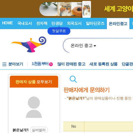
HOME
국내도서
전자책
만권당
외국도서
알라딘굿즈
온라인중고
첫달무료
온라인 중고
중고음반
분야보기
1천원부터
많이 판매된 중고
새로 등록된 상품
단골판
N
중고음반
판매자 상품
모두보기
-
“붉은날개1”
님이 판매상품이나 진행 중인 
No
붉은날개1
실버셀러