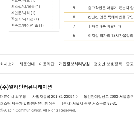
교육/자료 (1)
소설/시/희곡 (1)
9
출고확인은 어떻게 됬는지 알아
인문/사회 (1)
8
칸앤칸 영문 독해비법을 구입했
전기/자서전 (1)
종교/명상/점술 (1)
7
ㅏ빠른배송 바랍니다
6
이지성 작가의 18시간몰입의법
회사소개
채용안내
이용약관
개인정보처리방침
청소년 보호정책
중고
(주)알라딘커뮤니케이션
대표이사 최우경
사업자등록 201-81-23094
통신판매업신고 2003-서울중구-
호스팅 제공자 알라딘커뮤니케이션
(본사) 서울시 중구 서소문로 89-31
ⓒ Aladin Communication. All Rights Reserved.