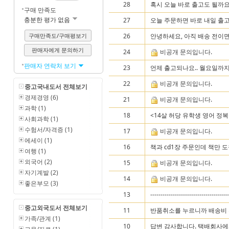
28
혹시 오늘 바로 출고도 될까요
구매 만족도
충분한 평가 없음
27
오늘 주문하면 바로 내일 출고
구매만족도/구매평보기
26
안녕하세요, 아직 배송 전이면
판매자에게 문의하기
24
비공개 문의입니다.
판매자 연락처 보기
23
언제 출고되나요.. 월요일까
22
비공개 문의입니다.
중고국내도서 전체보기
경제경영 (6)
21
비공개 문의입니다.
과학 (1)
18
<14살 허당 유학생 영어 정복
사회과학 (1)
수험서/자격증 (1)
17
비공개 문의입니다.
에세이 (1)
16
책과 cd1장 주문인데 책만 도
여행 (1)
외국어 (2)
15
비공개 문의입니다.
자기계발 (2)
14
비공개 문의입니다.
좋은부모 (3)
13
--------------------------------------
중고외국도서 전체보기
11
반품취소를 누르니까 배송비 부
가족/관계 (1)
10
답변 감사합니다. 택배회사에서