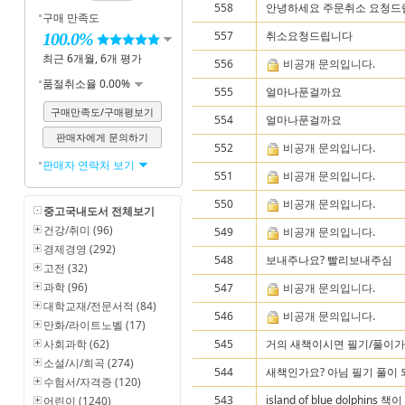
558
안녕하세요 주문취소 요청드립
구매 만족도
557
취소요청드립니다
100.0%
최근 6개월, 6개 평가
556
비공개 문의입니다.
품절취소율 0.00%
555
얼마나푼걸까요
구매만족도/구매평보기
554
얼마나푼걸까요
판매자에게 문의하기
552
비공개 문의입니다.
판매자 연락처 보기
551
비공개 문의입니다.
550
비공개 문의입니다.
중고국내도서 전체보기
건강/취미 (96)
549
비공개 문의입니다.
경제경영 (292)
548
보내주나요? 빨리보내주심
고전 (32)
과학 (96)
547
비공개 문의입니다.
대학교재/전문서적 (84)
546
비공개 문의입니다.
만화/라이트노벨 (17)
사회과학 (62)
545
거의 새책이시면 필기/풀이가 
소설/시/희곡 (274)
544
새책인가요? 아님 필기 풀이
수험서/자격증 (120)
543
island of blue dolphin
어린이 (1240)