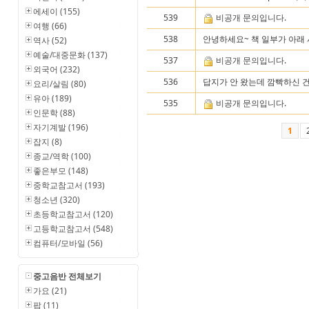
에세이 (155)
539
비공개 문의입니다.
여행 (66)
538
안녕하세요~ 책 일부가 아래 사
역사 (52)
예술/대중문화 (137)
537
비공개 문의입니다.
외국어 (232)
536
답지가 안 왔는데 깜빡하신 건
요리/살림 (80)
유아 (189)
535
비공개 문의입니다.
인문학 (88)
자기계발 (196)
1
잡지 (8)
종교/역학 (100)
좋은부모 (148)
중학교참고서 (193)
청소년 (320)
초등학교참고서 (120)
고등학교참고서 (548)
컴퓨터/모바일 (56)
중고음반 전체보기
가요 (21)
팝 (11)