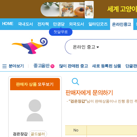
HOME
국내도서
전자책
만권당
외국도서
알라딘굿즈
온라인중고
첫달무료
온라인 중고
분야보기
중고음반
많이 판매된 중고
새로 등록된 상품
단골판
N
1천원부터
중고음반
판매자 상품
모두보기
-
“검은장갑”
님이 판매상품이나 진행 중인 주
No
검은장갑
골드셀러