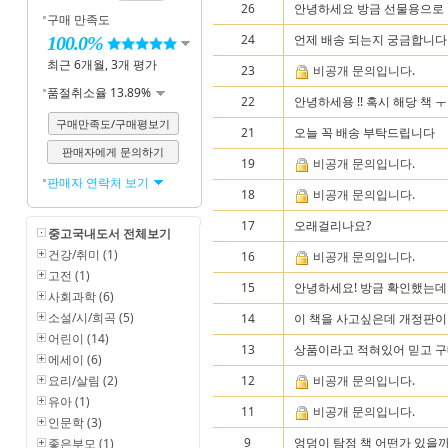
26
안녕하세요 방금 선물용으로 
구매 만족도
24
언제 배송 되는지 궁금합니다 
100.0%
최근 6개월, 3개 평가
23
비공개 문의입니다.
품절취소율 13.89%
22
안녕하세용 !! 혹시 해당 책 
구매만족도/구매평보기
21
오늘 꼭 배송 부탁드립니다
판매자에게 문의하기
19
비공개 문의입니다.
판매자 연락처 보기
18
비공개 문의입니다.
17
오래걸리나요?
중고국내도서 전체보기
건강/취미 (1)
16
비공개 문의입니다.
고전 (1)
15
안녕하세요! 방금 확인했는데 
사회과학 (6)
소설/시/희곡 (5)
14
이 책을 사고싶은데 개정판이
어린이 (14)
13
상품이라고 적혀있어 믿고 구매
에세이 (6)
요리/살림 (2)
12
비공개 문의입니다.
유아 (1)
11
비공개 문의입니다.
인문학 (3)
9
엉덩이 탐정 책 어떤가 있을
좋은부모 (1)