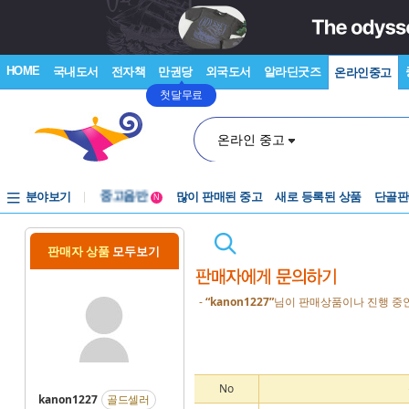
HOME
국내도서
전자책
만권당
외국도서
알라딘굿즈
온라인중고
첫달무료
온라인 중고
분야보기
중고음반
많이 판매된 중고
새로 등록된 상품
단골판
N
1천원부터
중고음반
판매자 상품
모두보기
-
“kanon1227”
님이 판매상품이나 진행 중인
No
kanon1227
골드셀러