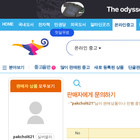
HOME
국내도서
전자책
만권당
외국도서
알라딘굿즈
온라인중고
첫달무료
온라인 중고
분야보기
중고음반
많이 판매된 중고
새로 등록된 상품
단골판
N
1천원부터
중고음반
판매자 상품
모두보기
-
“pakchol621”
님이 판매상품이나 진행 중인
No
pakchol621
실버셀러