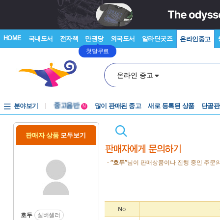
HOME
국내도서
전자책
만권당
외국도서
알라딘굿즈
온라인중고
첫달무료
온라인 중고
분야보기
중고음반
많이 판매된 중고
새로 등록된 상품
단골판
N
1천원부터
중고음반
판매자 상품
모두보기
-
“호두”
님이 판매상품이나 진행 중인 주문의
No
호두
실버셀러