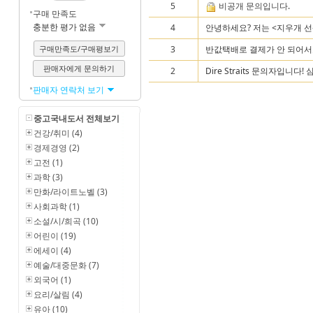
5
비공개 문의입니다.
구매 만족도
충분한 평가 없음
4
안녕하세요? 저는 <지우개 선
구매만족도/구매평보기
3
반값택배로 결제가 안 되어서요
판매자에게 문의하기
2
Dire Straits 문의자입니다! 심동
판매자 연락처 보기
중고국내도서 전체보기
건강/취미 (4)
경제경영 (2)
고전 (1)
과학 (3)
만화/라이트노벨 (3)
사회과학 (1)
소설/시/희곡 (10)
어린이 (19)
에세이 (4)
예술/대중문화 (7)
외국어 (1)
요리/살림 (4)
유아 (10)