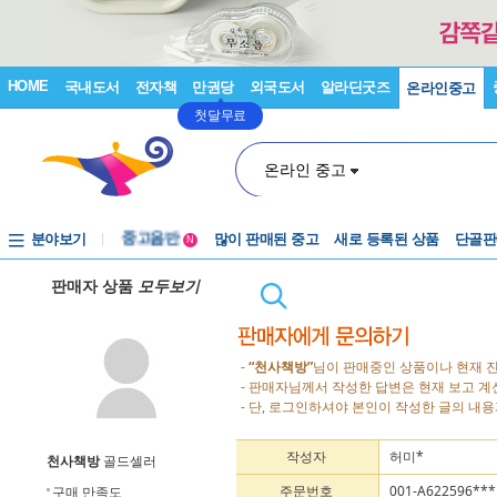
HOME
국내도서
전자책
만권당
외국도서
알라딘굿즈
온라인중고
첫달무료
온라인 중고
분야보기
중고음반
많이 판매된 중고
새로 등록된 상품
단골판
N
1천원부터
판매자 상품
모두보기
중고음반
-
“천사책방”
님이 판매중인 상품이나 현재 
- 판매자님께서 작성한 답변은 현재 보고 
- 단, 로그인하셔야 본인이 작성한 글의 내용
작성자
허미*
천사책방
골드셀러
주문번호
001-A622596***
구매 만족도