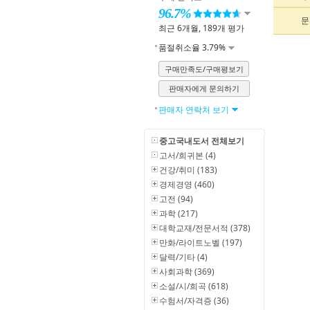
96.7%
문
최근 6개월, 189개 평가
품절취소율 3.79%
구매만족도/구매평보기
판매자에게 문의하기
판매자 연락처 보기
중고국내도서 전체보기
고서/희귀본 (4)
건강/취미 (183)
경제경영 (460)
고전 (94)
과학 (217)
대학교재/전문서적 (378)
만화/라이트노벨 (197)
달력/기타 (4)
사회과학 (369)
소설/시/희곡 (618)
수험서/자격증 (36)