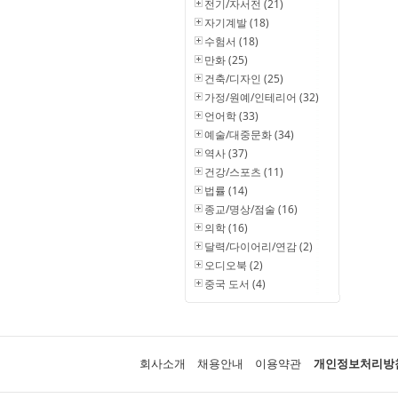
전기/자서전 (21)
자기계발 (18)
수험서 (18)
만화 (25)
건축/디자인 (25)
가정/원예/인테리어 (32)
언어학 (33)
예술/대중문화 (34)
역사 (37)
건강/스포츠 (11)
법률 (14)
종교/명상/점술 (16)
의학 (16)
달력/다이어리/연감 (2)
오디오북 (2)
중국 도서 (4)
회사소개
채용안내
이용약관
개인정보처리방