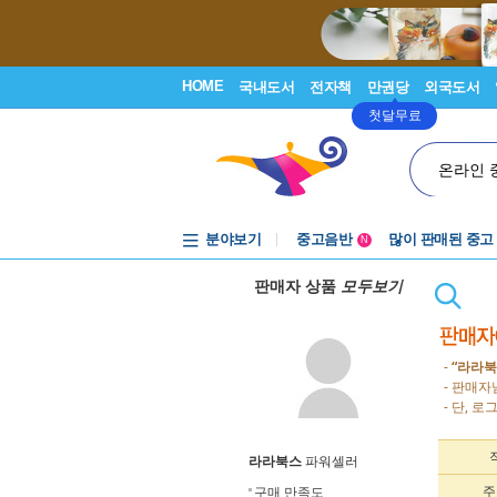
HOME
국내도서
전자책
만권당
외국도서
첫달무료
온라인 
분야보기
중고음반
많이 판매된 중고
N
1천원부터
판매자 상품
모두보기
중고음반
-
“라라북
- 판매자
- 단, 
라라북스
파워셀러
주
구매 만족도