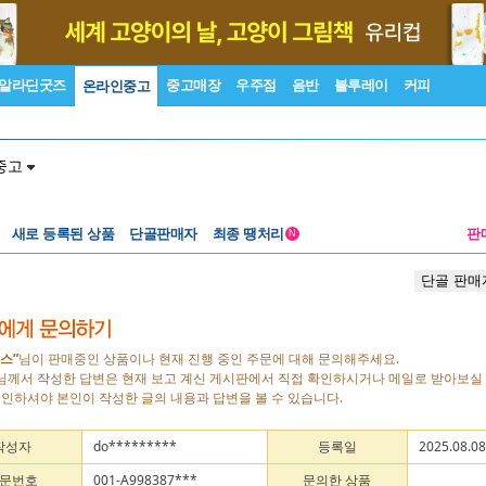
알라딘굿즈
중고매장
우주점
음반
블루레이
커피
온라인중고
중고
새로 등록된 상품
단골판매자
최종 땡처리
판
N
단골 판매
스”
님이 판매중인 상품이나 현재 진행 중인 주문에 대해 문의해주세요.
님께서 작성한 답변은 현재 보고 계신 게시판에서 직접 확인하시거나 메일로 받아보실 
로그인하셔야 본인이 작성한 글의 내용과 답변을 볼 수 있습니다.
작성자
do*********
등록일
2025.08.08
문번호
001-A998387***
문의한 상품