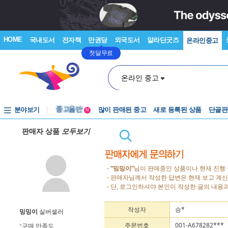
HOME
국내도서
전자책
만권당
외국도서
알라딘굿즈
온라인중고
첫달무료
온라인 중고
분야보기
중고음반
많이 판매된 중고
새로 등록된 상품
단골판
N
1천원부터
판매자 상품
모두보기
중고음반
-
“밍밍이”
님이 판매중인 상품이나 현재 진행
- 판매자님께서 작성한 답변은 현재 보고 계
- 단, 로그인하셔야 본인이 작성한 글의 내용과
작성자
승*
밍밍이
실버셀러
주문번호
001-A678282***
구매 만족도