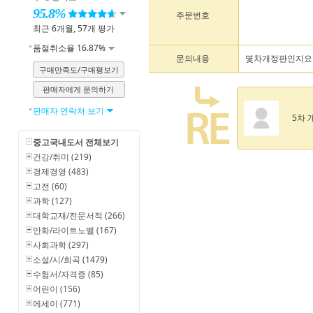
95.8%
주문번호
최근 6개월, 57개 평가
품절취소율 16.87%
문의내용
몇차개정판인지요
구매만족도/구매평보기
판매자에게 문의하기
판매자 연락처 보기
5차 
중고국내도서 전체보기
건강/취미 (219)
경제경영 (483)
고전 (60)
과학 (127)
대학교재/전문서적 (266)
만화/라이트노벨 (167)
사회과학 (297)
소설/시/희곡 (1479)
수험서/자격증 (85)
어린이 (156)
에세이 (771)