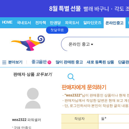
HOME
국내도서
전자책
만권당
외국도서
알라딘굿즈
온라인중고
첫달무료
온라인 중고
분야보기
중고음반
많이 판매된 중고
새로 등록된 상품
단골판
N
1천원부터
판매자 상품
모두보기
중고음반
-
“wss2322”
님이 판매중인 상품이나 현재 
- 판매자님께서 작성한 답변은 현재 보고 
- 단, 로그인하셔야 본인이 작성한 글의 내용
작성자
둘*
wss2322
파워셀러
구매 만족도